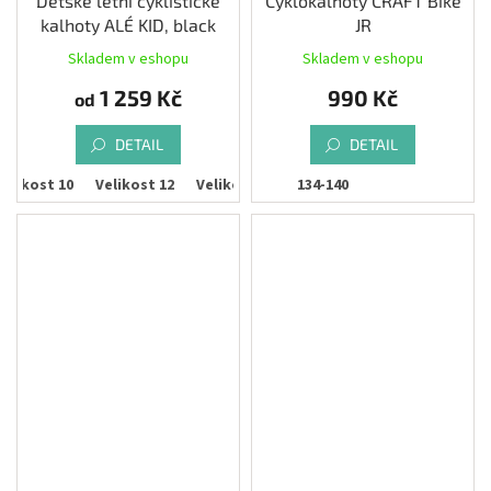
Dětské letní cyklistické
Cyklokalhoty CRAFT Bike
kalhoty ALÉ KID, black
JR
Skladem v eshopu
Skladem v eshopu
1 259 Kč
990 Kč
od
DETAIL
DETAIL
Velikost 10
Velikost 12
Velikost 14
134-140