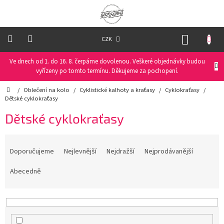
Přejít
na
obsah
NÁKUP
CZK
KOŠÍK
Ve dnech od 1. do 16. 8. čerpáme dovolenou. Veškeré objednávky budou
Oblečení
na
vyřízeny po tomto termínu. Děkujeme za pochopení.
kolo
Domů
/
Oblečení na kolo
/
Cyklistické kalhoty a kraťasy
/
Cyklokraťasy
/
Dětské cyklokraťasy
Oblečení
na
Dětské cyklokraťasy
běžky
Ř
Funkční
a
prádlo
Doporučujeme
Nejlevnější
Nejdražší
Nejprodávanější
z
e
Abecedně
PRO
n
DĚTI
í
p
Helmy
r