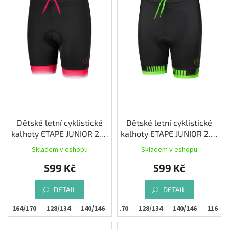
s
Měna
p
(CZK)
r
o
d
Přihlášení
u
k
t
ů
Dětské letní cyklistické
Dětské letní cyklistické
kalhoty ETAPE JUNIOR 2.0,
kalhoty ETAPE JUNIOR 2.0,
černá/růžová
černá/zelená
Skladem v eshopu
Skladem v eshopu
599 Kč
599 Kč
DETAIL
DETAIL
8
164/170
128/134
152/158
140/146
164/170
128/134
140/146
116/12