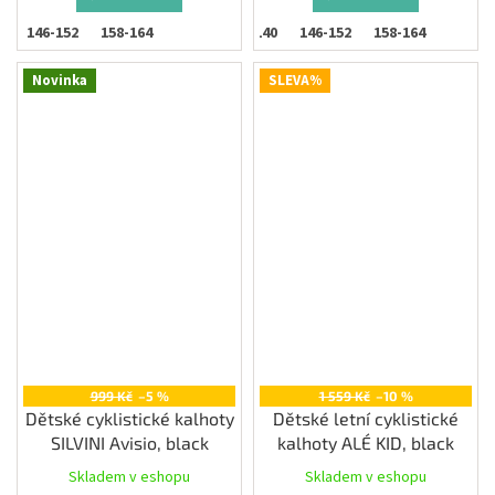
146-152
158-164
134-140
146-152
158-164
Novinka
SLEVA%
999 Kč
–5 %
1 559 Kč
–10 %
Dětské cyklistické kalhoty
Dětské letní cyklistické
SILVINI Avisio, black
kalhoty ALÉ KID, black
Skladem v eshopu
Skladem v eshopu