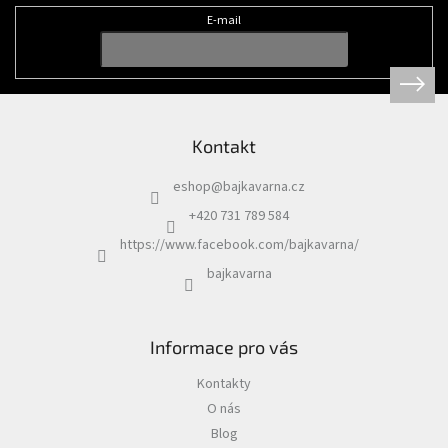
a
t
E-mail
í
Kontakt
eshop
@
bajkavarna.cz
+420 731 789 584
https://www.facebook.com/bajkavarna/
bajkavarna
Informace pro vás
Kontakty
O nás
Blog