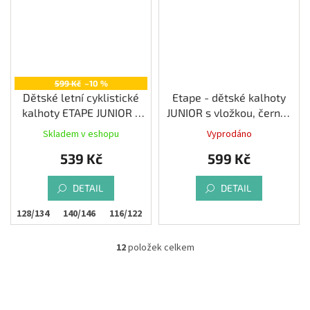
599 Kč
–10 %
Dětské letní cyklistické
Etape - dětské kalhoty
kalhoty ETAPE JUNIOR s
JUNIOR s vložkou, černá/
vložkou, černá/modrá
žlutá fluo
Skladem v eshopu
Vyprodáno
539 Kč
599 Kč
DETAIL
DETAIL
8
128/134
140/146
116/122
12
položek celkem
O
v
l
á
d