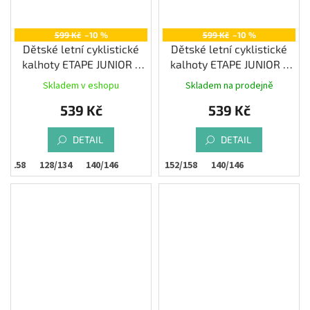
599 Kč
–10 %
599 Kč
–10 %
Dětské letní cyklistické
Dětské letní cyklistické
kalhoty ETAPE JUNIOR s
kalhoty ETAPE JUNIOR s
vložkou, černá
vložkou, černá/zelená
Skladem v eshopu
Skladem na prodejně
539 Kč
539 Kč
DETAIL
DETAIL
52/158
128/134
140/146
152/158
140/146