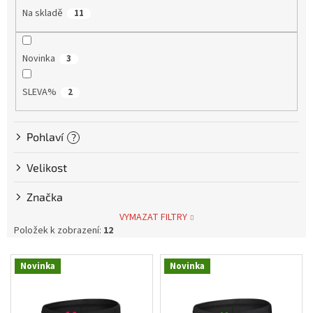
o
Na skladě
11
d
Tretry
u
k
Novinka
Doplňky
3
t
ů
SLEVA%
2
Poukazy
Dárky
pro
Pohlaví
?
cyklisty
Velikost
Výprodej
Značka
VYMAZAT FILTRY
Novinky
Položek k zobrazení:
12
Sleva
V
pro
Novinka
Novinka
věrné
ý
p
Značky
i