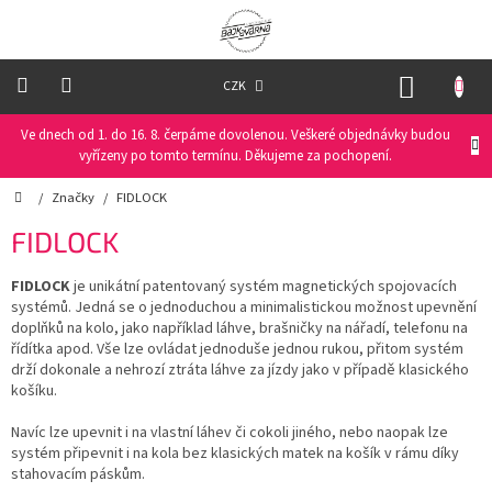
Přejít
na
obsah
NÁKUP
CZK
KOŠÍK
Ve dnech od 1. do 16. 8. čerpáme dovolenou. Veškeré objednávky budou
Oblečení
na
vyřízeny po tomto termínu. Děkujeme za pochopení.
kolo
Domů
/
Značky
/
FIDLOCK
Oblečení
FIDLOCK
na
běžky
FIDLOCK
je unikátní patentovaný systém magnetických spojovacích
systémů. Jedná se o jednoduchou a minimalistickou možnost upevnění
Funkční
doplňků na kolo, jako například láhve, brašničky na nářadí, telefonu na
prádlo
řídítka apod. Vše lze ovládat jednoduše jednou rukou, přitom systém
drží dokonale a nehrozí ztráta láhve za jízdy jako v případě klasického
košíku.
PRO
DĚTI
Navíc lze upevnit i na vlastní láhev či cokoli jiného, nebo naopak lze
systém připevnit i na kola bez klasických matek na košík v rámu díky
Helmy
stahovacím páskům.