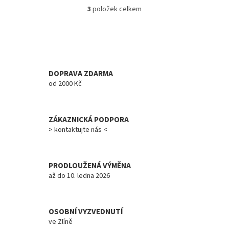
3
položek celkem
O
v
l
á
d
a
c
DOPRAVA ZDARMA
í
od 2000 Kč
p
r
v
ZÁKAZNICKÁ PODPORA
k
y
> kontaktujte nás <
v
ý
p
PRODLOUŽENÁ VÝMĚNA
i
až do 10. ledna 2026
s
u
OSOBNÍ VYZVEDNUTÍ
ve Zlíně