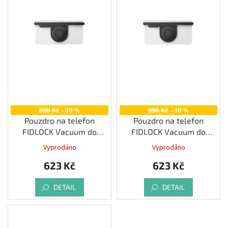
s
p
Měna
(CZK)
r
o
d
Přihlášení
u
k
t
ů
890 Kč
–30 %
890 Kč
–30 %
Pouzdro na telefon
Pouzdro na telefon
FIDLOCK Vacuum do
FIDLOCK Vacuum do
velikosti 6,9"
velikosti 6,5"
Vyprodáno
Vyprodáno
623 Kč
623 Kč
DETAIL
DETAIL