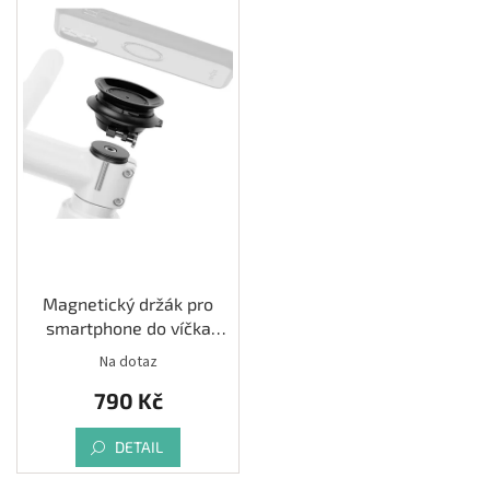
Magnetický držák pro
smartphone do víčka
představce 1 ⅛” FIDLOCK
Na dotaz
790 Kč
DETAIL