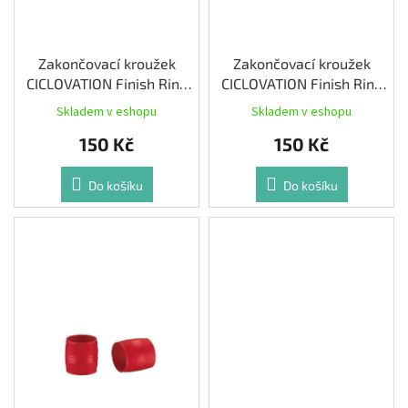
ů
Měna
(CZK)
Zakončovací kroužek
Zakončovací kroužek
CICLOVATION Finish Ring
CICLOVATION Finish Ring
Přihlášení
Snow White 2ks
Turquoise 2ks
Skladem v eshopu
Skladem v eshopu
150 Kč
150 Kč
Do košíku
Do košíku