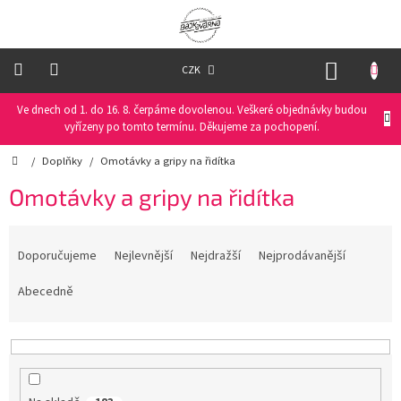
Přejít
na
obsah
NÁKUP
CZK
KOŠÍK
Ve dnech od 1. do 16. 8. čerpáme dovolenou. Veškeré objednávky budou
Oblečení
na
vyřízeny po tomto termínu. Děkujeme za pochopení.
kolo
Domů
/
Doplňky
/
Omotávky a gripy na řidítka
Oblečení
Omotávky a gripy na řidítka
na
běžky
Ř
a
Doporučujeme
Nejlevnější
Nejdražší
Nejprodávanější
Funkční
prádlo
z
e
Abecedně
n
PRO
í
DĚTI
p
r
Helmy
o