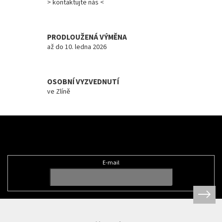
> kontaktujte nás <
p
i
s
u
PRODLOUŽENÁ VÝMĚNA
až do 10. ledna 2026
OSOBNÍ VYZVEDNUTÍ
ve Zlíně
Z
á
Odebírat newsletter
p
a
t
E-mail
í