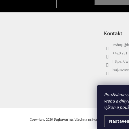
a
t
í
Kontakt
eshop
@
b
+420 731 
https://
bajkavar
Používáme c
webu a díky 
výkon a použ
Copyright 2026
Bajkavárna
. Všechna práva vyhrazena.
Nastaven