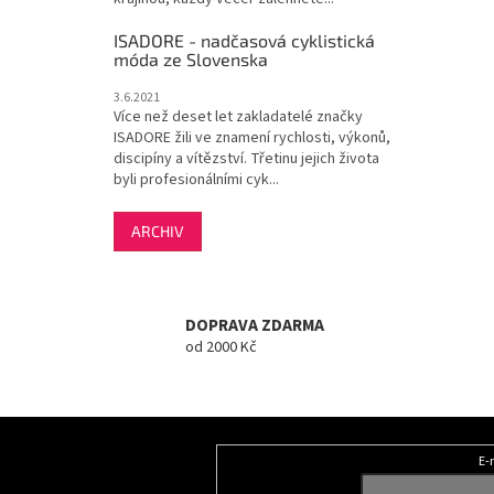
ISADORE - nadčasová cyklistická
móda ze Slovenska
3.6.2021
Více než deset let zakladatelé značky
ISADORE žili ve znamení rychlosti, výkonů,
discipíny a vítězství. Třetinu jejich života
byli profesionálními cyk...
ARCHIV
DOPRAVA ZDARMA
od 2000 Kč
Z
á
E-
Odebírat newsletter
p