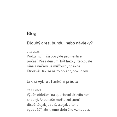
Blog
Dlouhý dres, bundu, nebo návleky?
2.11.2025
Podzim přináší obvykle proměnlivé
počasí. Přes den umí být hezky, teplo, ale
rána a večery už můžou být pěkně
štiplavé! Jak se na to obléct, pokud vyr...
Jak si vybrat funkční prádlo
12.11.2023
Výběr oblečení na sportovní aktivitu není
snadný. Ano, naše motto zní „není
důležité, jak jezdíš, ale jak u toho
vypadáš“, ale kromě dobrého vzhledu z...