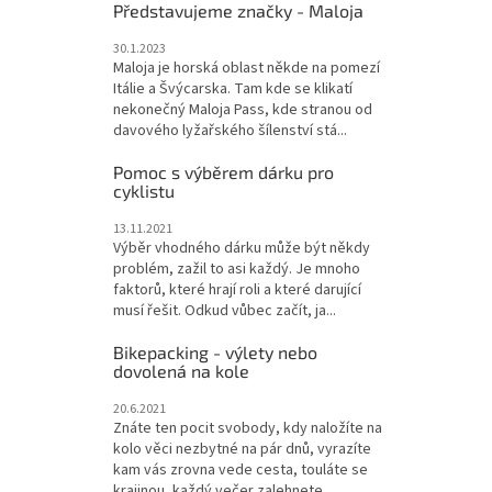
Představujeme značky - Maloja
30.1.2023
Maloja je horská oblast někde na pomezí
Itálie a Švýcarska. Tam kde se klikatí
nekonečný Maloja Pass, kde stranou od
davového lyžařského šílenství stá...
Pomoc s výběrem dárku pro
cyklistu
13.11.2021
Výběr vhodného dárku může být někdy
problém, zažil to asi každý. Je mnoho
faktorů, které hrají roli a které darující
musí řešit. Odkud vůbec začít, ja...
Bikepacking - výlety nebo
dovolená na kole
20.6.2021
Znáte ten pocit svobody, kdy naložíte na
kolo věci nezbytné na pár dnů, vyrazíte
kam vás zrovna vede cesta, touláte se
krajinou, každý večer zalehnete...