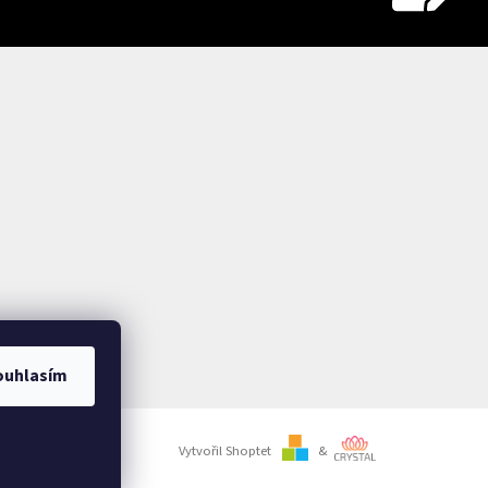
ouhlasím
Vytvořil Shoptet
&