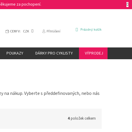
 Děkujeme za pochopení.
NÁKUPNÍ
Prázdný košík
CENY V:
CZK
Přihlášení
KOŠÍK
POUKAZY
DÁRKY PRO CYKLISTY
VÝPRODEJ
ZNAČKY
azy na nákup. Vyberte s předdefinovaných, nebo nás
4
položek celkem