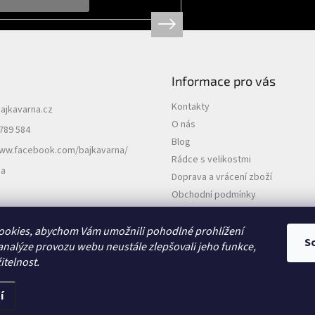
Informace pro vás
Kontakty
ajkavarna.cz
O nás
789 584
Blog
www.facebook.com/bajkavarna/
Rádce s velikostmi
na
Doprava a vrácení zboží
Obchodní podmínky
Podmínky ochrany osobních údajů
ookies, abychom Vám umožnili pohodlné prohlížení
S
analýze provozu webu neustále zlepšovali jeho funkce,
itelnost.
í