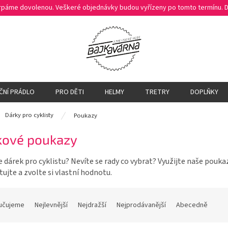
čerpáme dovolenou. Veškeré objednávky budou vyřízeny po tomto termínu.
ČNÍ PRÁDLO
PRO DĚTI
HELMY
TRETRY
DOPLŇKY
ů
Dárky pro cyklisty
Poukazy
kové poukazy
 dárek pro cyklistu? Nevíte se rady co vybrat? Využijte naše pouk
ujte a zvolte si vlastní hodnotu.
učujeme
Nejlevnější
Nejdražší
Nejprodávanější
Abecedně