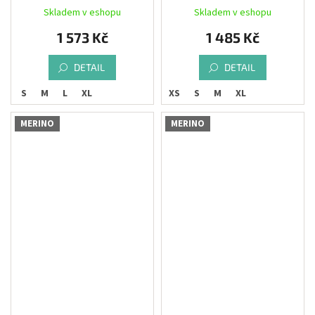
LS, černá
LS, černá
Skladem v eshopu
Skladem v eshopu
1 573 Kč
1 485 Kč
DETAIL
DETAIL
S
M
L
XL
XS
S
M
XL
MERINO
MERINO