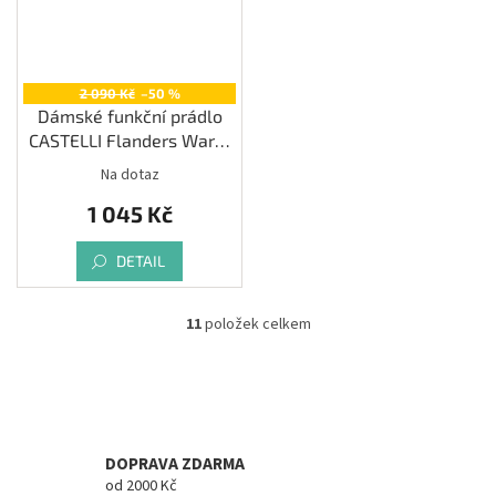
2 090 Kč
–50 %
Dámské funkční prádlo
CASTELLI Flanders Warm
LS, black
Na dotaz
1 045 Kč
DETAIL
11
položek celkem
O
v
l
á
d
a
c
DOPRAVA ZDARMA
í
od 2000 Kč