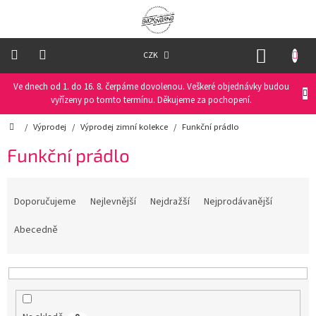
Přejít
na
obsah
NÁKUP
CZK
KOŠÍK
Ve dnech od 1. do 16. 8. čerpáme dovolenou. Veškeré objednávky budou
Oblečení
na
vyřízeny po tomto termínu. Děkujeme za pochopení.
kolo
Domů
/
Výprodej
/
Výprodej zimní kolekce
/
Funkční prádlo
Oblečení
Funkční prádlo
na
běžky
Ř
a
Doporučujeme
Nejlevnější
Nejdražší
Nejprodávanější
Funkční
prádlo
z
e
Abecedně
n
PRO
í
DĚTI
p
r
Helmy
o