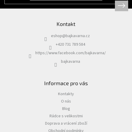
Kontakt
eshop
@
bajkavarna.cz
+420 731 789 584
https://www.facebook.com/bajkavarna/
bajkavarna
Informace pro vás
Kontakty
O nás
Blog
Rádce s velikostmi
Doprava a vrácení zboží
Obchodní podmínky