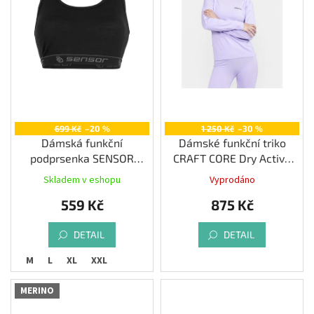
r
Měna
o
(CZK)
d
u
Přihlášení
k
t
ů
699 Kč
–20 %
1 250 Kč
–30 %
Dámská funkční
Dámské funkční triko
podprsenka SENSOR
CRAFT CORE Dry Active
MERINO ACTIVE, černá
Comfort LS, fialová
Skladem v eshopu
Vyprodáno
559 Kč
875 Kč
DETAIL
DETAIL
S
M
L
XL
XXL
MERINO