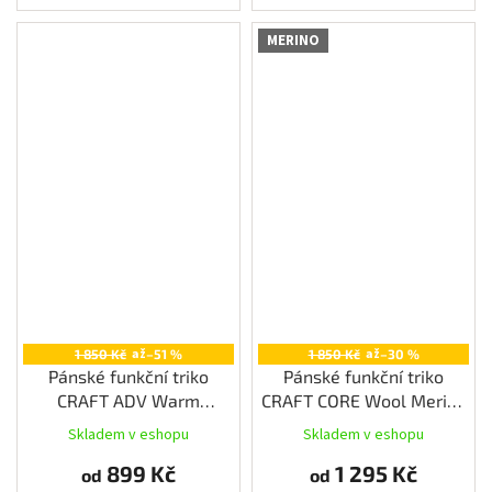
MERINO
až
až
1 850 Kč
–51 %
1 850 Kč
–30 %
Pánské funkční triko
Pánské funkční triko
CRAFT ADV Warm
CRAFT CORE Wool Merino
Intensity LS, zelenomodrá
LS, černá
Skladem v eshopu
Skladem v eshopu
899 Kč
1 295 Kč
od
od