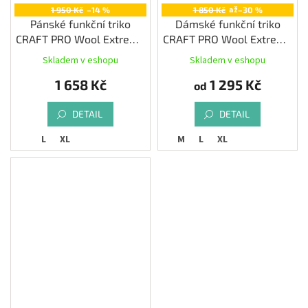
až
1 950 Kč
–14 %
1 850 Kč
–30 %
Pánské funkční triko
Dámské funkční triko
CRAFT PRO Wool Extreme
CRAFT PRO Wool Extreme
X LS, černá
X LS, oranžová
Skladem v eshopu
Skladem v eshopu
1 658 Kč
1 295 Kč
od
DETAIL
DETAIL
L
XL
M
L
XL