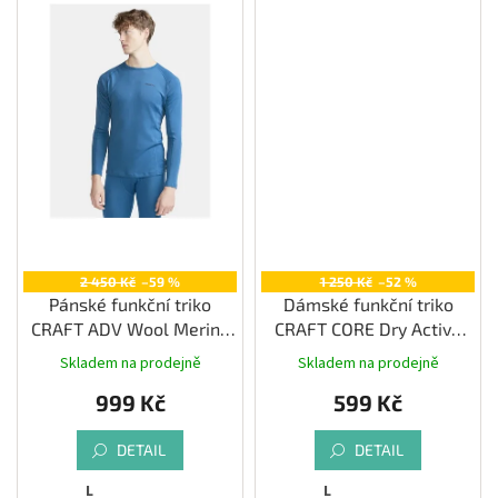
2 450 Kč
–59 %
1 250 Kč
–52 %
Pánské funkční triko
Dámské funkční triko
CRAFT ADV Wool Merino
CRAFT CORE Dry Active
RN LS, modrá
Comfort LS, zelená
Skladem na prodejně
Skladem na prodejně
999 Kč
599 Kč
DETAIL
DETAIL
L
L