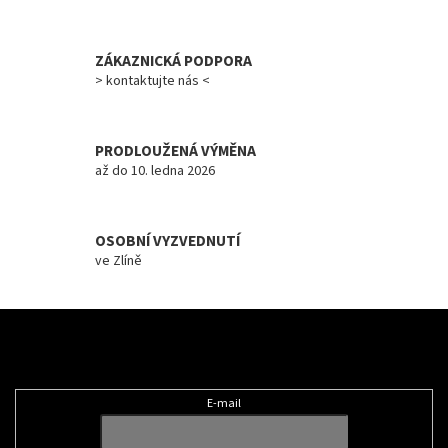
p
r
v
ZÁKAZNICKÁ PODPORA
k
y
> kontaktujte nás <
v
ý
p
PRODLOUŽENÁ VÝMĚNA
i
až do 10. ledna 2026
s
u
OSOBNÍ VYZVEDNUTÍ
ve Zlíně
Z
á
Odebírat newsletter
p
a
t
E-mail
í