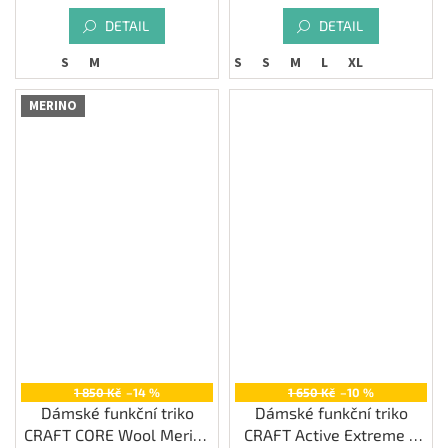
DETAIL
DETAIL
S
M
XS
S
M
L
XL
MERINO
1 850 Kč
–14 %
1 650 Kč
–10 %
Dámské funkční triko
Dámské funkční triko
CRAFT CORE Wool Merino
CRAFT Active Extreme X