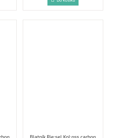
arbon
Blatník Rie:sel Kol:oss carbon