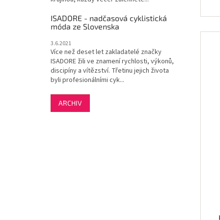
ISADORE - nadčasová cyklistická
móda ze Slovenska
3.6.2021
Více než deset let zakladatelé značky
ISADORE žili ve znamení rychlosti, výkonů,
discipíny a vítězství. Třetinu jejich života
byli profesionálními cyk...
ARCHIV