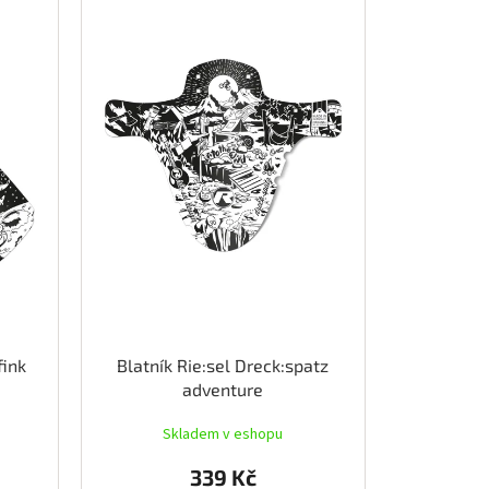
fink
Blatník Rie:sel Dreck:spatz
adventure
Skladem v eshopu
339 Kč