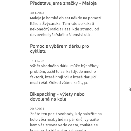
Představujeme značky - Maloja
30.1.2023
Maloja je horská oblast někde na pomezí
Itálie a Švýcarska. Tam kde se klikatí
nekonečný Maloja Pass, kde stranou od
davového lyžařského šílenství stá...
Pomoc s výběrem dárku pro
cyklistu
13.11.2021
Výběr vhodného dárku může být někdy
problém, zažil to asi každý. Je mnoho
faktorů, které hrají roli a které darující
musí řešit. Odkud vůbec začít, ja...
B
Bikepacking - výlety nebo
dovolená na kole
20.6.2021
Znáte ten pocit svobody, kdy naložíte na
kolo věci nezbytné na pár dnů, vyrazíte
kam vás zrovna vede cesta, touláte se
krajinou, každý večer zalehnete...