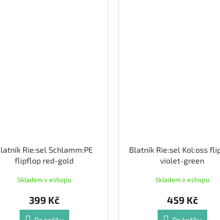
latník Rie:sel Schlamm:PE
Blatník Rie:sel Kol:oss fli
flipflop red-gold
violet-green
Skladem v eshopu
Skladem v eshopu
399 Kč
459 Kč
Do košíku
Do košíku