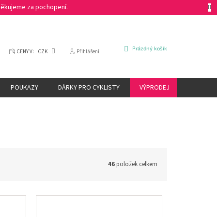
 Děkujeme za pochopení.
NÁKUPNÍ
Prázdný košík
CENY V:
CZK
Přihlášení
KOŠÍK
POUKAZY
DÁRKY PRO CYKLISTY
VÝPRODEJ
ZNAČKY
46
položek celkem