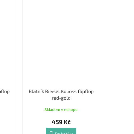
pflop
Blatník Rie:sel Kol:oss flipflop
red-gold
Skladem v eshopu
459 Kč
Do košíku