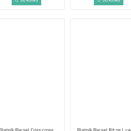
Blatník Rie:sel Criss:cross
Blatník Rie:sel Rit:ze L c