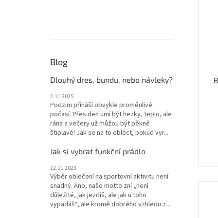
Blog
Dlouhý dres, bundu, nebo návleky?
B
2.11.2025
Podzim přináší obvykle proměnlivé
počasí. Přes den umí být hezky, teplo, ale
rána a večery už můžou být pěkně
štiplavé! Jak se na to obléct, pokud vyr...
Jak si vybrat funkční prádlo
12.11.2023
Výběr oblečení na sportovní aktivitu není
snadný. Ano, naše motto zní „není
důležité, jak jezdíš, ale jak u toho
vypadáš“, ale kromě dobrého vzhledu z...