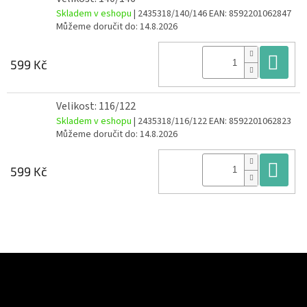
Skladem v eshopu
| 2435318/140/146
EAN:
8592201062847
Můžeme doručit do:
14.8.2026
Do
599 Kč
Velikost: 116/122
Skladem v eshopu
| 2435318/116/122
EAN:
8592201062823
Můžeme doručit do:
14.8.2026
Do
599 Kč
Z
á
Odebírat newsletter
p
a