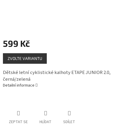
Měna
(CZK)
Přihlášení
599 Kč
Měrná
ZVOLTE VARIANTU
cena:
Dětské letní cyklistické kalhoty ETAPE JUNIOR 2.0,
černá/zelená
Detailní informace
ZEPTAT SE
HLÍDAT
SDÍLET