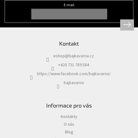
t
E-mail
í
Kontakt
eshop
@
bajkavarna.cz
+420 731 789 584
https://www.facebook.com/bajkavarna/
bajkavarna
Informace pro vás
Kontakty
O nás
Blog