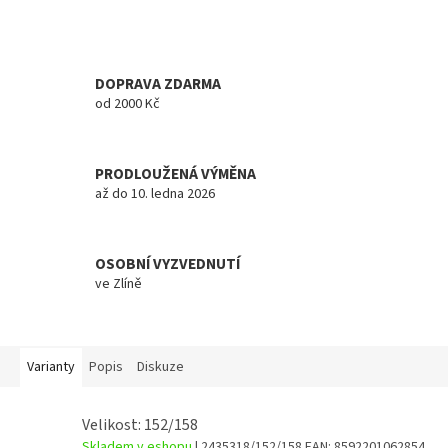
DOPRAVA ZDARMA
od 2000 Kč
PRODLOUŽENÁ VÝMĚNA
až do 10. ledna 2026
OSOBNÍ VYZVEDNUTÍ
ve Zlíně
Varianty
Popis
Diskuze
Velikost: 152/158
Skladem v eshopu
| 2435318/152/158
EAN:
8592201062854