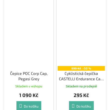
590 Kč
–50 %
Čepice POC Corp Cap,
Cyklistická čepička
Pegasi Grey
CASTELLI Endurance Cap,
brilliant orange
Skladem v eshopu
Skladem na prodejně
1 090 Kč
295 Kč
Do košíku
Do košíku