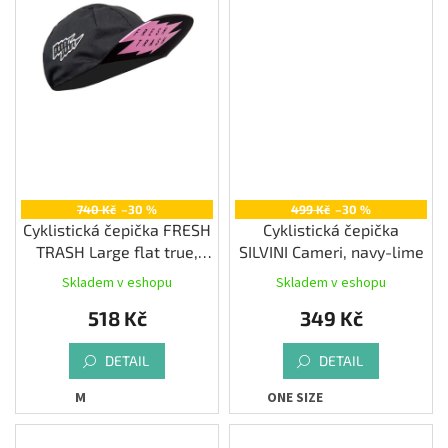
740 Kč
–30 %
499 Kč
–30 %
Cyklistická čepička FRESH
Cyklistická čepička
TRASH Large flat true,
SILVINI Cameri, navy-lime
black
Skladem v eshopu
Skladem v eshopu
518 Kč
349 Kč
DETAIL
DETAIL
M
ONE SIZE