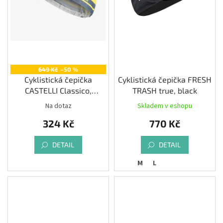
d
Měna
u
(CZK)
k
t
Přihlášení
ů
649 Kč
–50 %
Cyklistická čepička
Cyklistická čepička FRESH
CASTELLI Classico,
TRASH true, black
sulphur/blue
Na dotaz
Skladem v eshopu
324 Kč
770 Kč
DETAIL
DETAIL
M
L