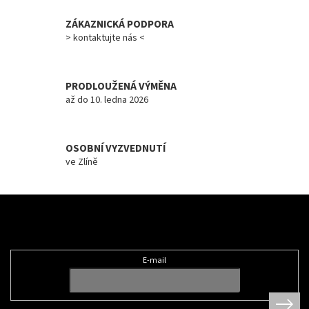
v
ZÁKAZNICKÁ PODPORA
k
y
> kontaktujte nás <
v
ý
p
PRODLOUŽENÁ VÝMĚNA
i
až do 10. ledna 2026
s
u
OSOBNÍ VYZVEDNUTÍ
ve Zlíně
Z
á
Odebírat newsletter
p
a
t
E-mail
í