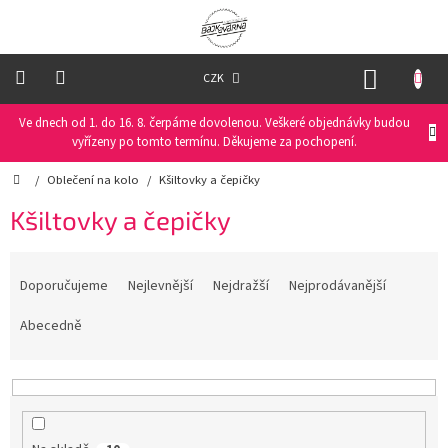
Přejít
na
obsah
NÁKUP
CZK
KOŠÍK
Ve dnech od 1. do 16. 8. čerpáme dovolenou. Veškeré objednávky budou
Oblečení
na
vyřízeny po tomto termínu. Děkujeme za pochopení.
kolo
Domů
/
Oblečení na kolo
/
Kšiltovky a čepičky
Oblečení
Kšiltovky a čepičky
na
běžky
Ř
a
Doporučujeme
Nejlevnější
Nejdražší
Nejprodávanější
Funkční
prádlo
z
e
Abecedně
n
PRO
í
DĚTI
p
r
Helmy
o