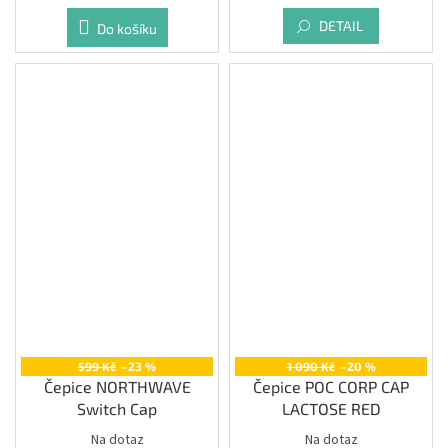
DETAIL
Do košíku
599 Kč
–23 %
1 090 Kč
–20 %
Čepice NORTHWAVE
Čepice POC CORP CAP
Switch Cap
LACTOSE RED
Na dotaz
Na dotaz