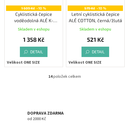
1 509 Kč
–10 %
579 Kč
–10 %
Cyklistická čepice
Letní cyklistická čepice
voděodolná ALÉ K-
ALÉ COTTON, černá/žlutá
ELEMENTS CAP
Skladem v eshopu
Skladem v eshopu
1 358 Kč
521 Kč
DETAIL
DETAIL
Velikost ONE SIZE
Velikost ONE SIZE
14
položek celkem
O
v
l
á
d
a
c
DOPRAVA ZDARMA
í
od 2000 Kč
p
r