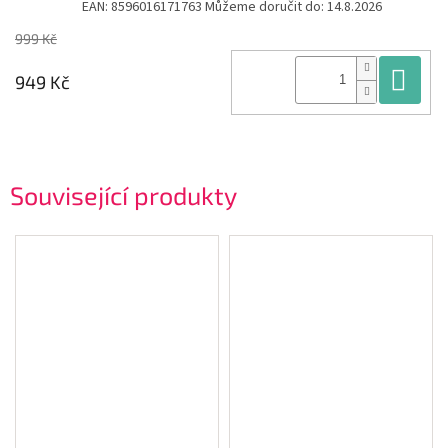
EAN:
8596016171763
Můžeme doručit do:
14.8.2026
999 Kč
Do
949 Kč
Související produkty