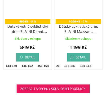
899 Kč
–5 %
1 299 Kč
–7 %
Dětský volný cyklistický
Dětský cyklistický dres
dres SILVINI Denni,
SILVINI Mazzani,
orange/fuchsia
navy/cream
Skladem v eshopu
Skladem v eshopu
849 Kč
1 199 Kč
DETAIL
DETAIL
8
134-140
146-152
158-164
122-128
134-140
158-164
ZOBRAZIT VŠECHNY SOUVISEJÍCÍ PRODUKTY