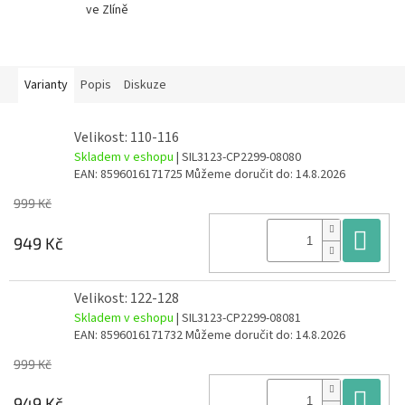
ve Zlíně
Varianty
Popis
Diskuze
Velikost: 110-116
Skladem v eshopu
| SIL3123-CP2299-08080
EAN:
8596016171725
Můžeme doručit do:
14.8.2026
999 Kč
Do
949 Kč
Velikost: 122-128
Skladem v eshopu
| SIL3123-CP2299-08081
EAN:
8596016171732
Můžeme doručit do:
14.8.2026
999 Kč
Do
949 Kč