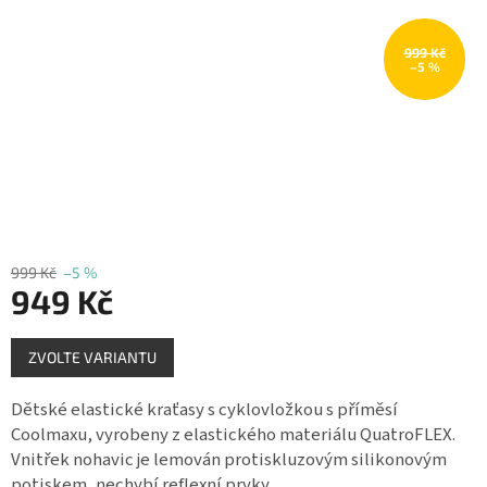
Měna
(CZK)
999 Kč
–5 %
Přihlášení
999 Kč
–5 %
949 Kč
Měrná
ZVOLTE VARIANTU
cena:
Dětské elastické kraťasy s cyklovložkou s příměsí
Coolmaxu, vyrobeny z elastického materiálu QuatroFLEX.
Vnitřek nohavic je lemován protiskluzovým silikonovým
potiskem, nechybí reflexní prvky.