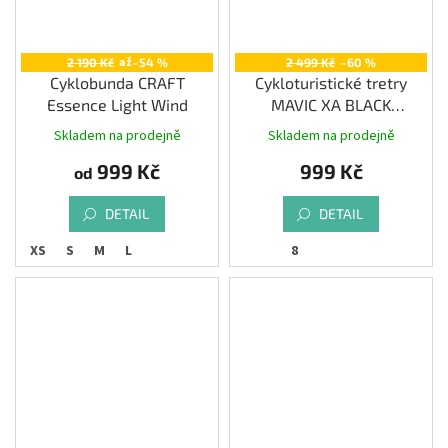
až
2 190 Kč
–54 %
2 499 Kč
–60 %
Cyklobunda CRAFT
Cykloturistické tretry
Essence Light Wind
MAVIC XA BLACK
SULPHUR SPRING
Skladem na prodejně
Skladem na prodejně
Průměrné
hodnocení
999 Kč
999 Kč
od
produktu
je
3,3
DETAIL
DETAIL
z
XS
S
M
L
8
5
hvězdiček.