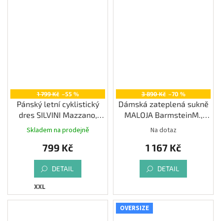
1 799 Kč
–55 %
3 890 Kč
–70 %
Pánský letní cyklistický
Dámská zateplená sukně
dres SILVINI Mazzano,
MALOJA BarmsteinM.,
black-yellow
moonless
Skladem na prodejně
Na dotaz
799 Kč
1 167 Kč
DETAIL
DETAIL
XXL
OVERSIZE