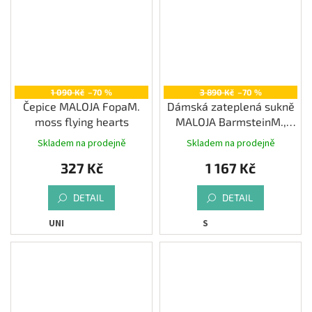
1 090 Kč
–70 %
3 890 Kč
–70 %
Čepice MALOJA FopaM.
Dámská zateplená sukně
moss flying hearts
MALOJA BarmsteinM.,
midnight
Skladem na prodejně
Skladem na prodejně
327 Kč
1 167 Kč
DETAIL
DETAIL
UNI
S