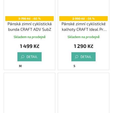
3 790 Kč
–60 %
2 990 Kč
–56 %
Pánská zimní cyklistická
Pánské zimní cyklistické
bunda CRAFT ADV SubZ
kalhoty CRAFT Ideal Pro
Wind Bib (bez vložky)
Skladem na prodejně
Skladem na prodejně
Průměrné
hodnocení
1 499 Kč
1 290 Kč
produktu
je
3,3
DETAIL
DETAIL
z
M
S
5
hvězdiček.