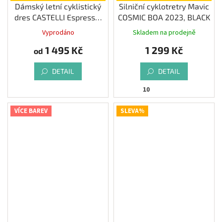
Dámský letní cyklistický
Silniční cyklotretry Mavic
dres CASTELLI Espresso,
COSMIC BOA 2023, BLACK
hibiscus
Vyprodáno
Skladem na prodejně
Průměrné
hodnocení
1 495 Kč
1 299 Kč
od
produktu
je
4,8
DETAIL
DETAIL
z
10
5
hvězdiček.
VÍCE BAREV
SLEVA%