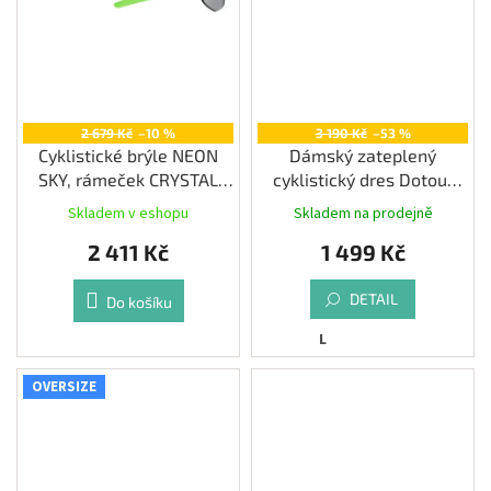
2 679 Kč
–10 %
3 190 Kč
–53 %
Cyklistické brýle NEON
Dámský zateplený
SKY, rámeček CRYSTAL
cyklistický dres Dotout
GREEN, skla BLACK
Fanatica Wool W Jersey,
Skladem v eshopu
Skladem na prodejně
yellow-orange
2 411 Kč
1 499 Kč
DETAIL
Do košíku
L
OVERSIZE