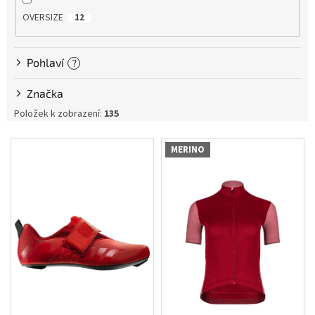
OVERSIZE
12
Měna
(CZK)
Pohlaví
?
Přihlášení
Značka
Položek k zobrazení:
135
V
MERINO
ý
p
i
s
p
r
o
d
u
k
t