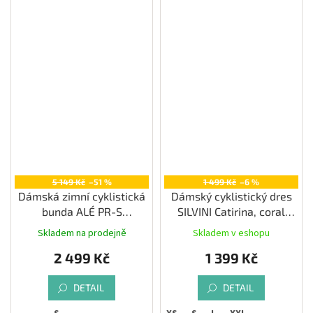
5 149 Kč
–51 %
1 499 Kč
–6 %
Dámská zimní cyklistická
Dámský cyklistický dres
bunda ALÉ PR-S
SILVINI Catirina, coral
GRADIENT, fluo pink
green
Skladem na prodejně
Skladem v eshopu
2 499 Kč
1 399 Kč
DETAIL
DETAIL