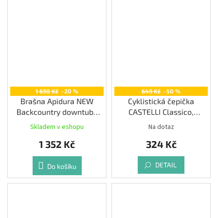
1 690 Kč
–20 %
649 Kč
–50 %
Brašna Apidura NEW
Cyklistická čepička
Backcountry downtube
CASTELLI Classico,
pack (1,8l)
sulphur/blue
Skladem v eshopu
Na dotaz
1 352 Kč
324 Kč
DETAIL
Do košíku