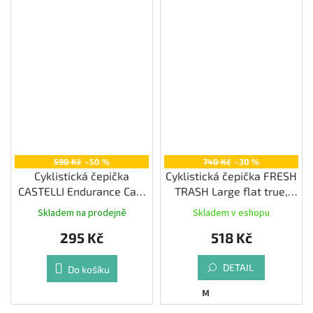
590 Kč
–50 %
740 Kč
–30 %
Cyklistická čepička
Cyklistická čepička FRESH
CASTELLI Endurance Cap,
TRASH Large flat true,
brilliant orange
black
Skladem na prodejně
Skladem v eshopu
295 Kč
518 Kč
DETAIL
Do košíku
M