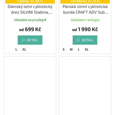
až
od
až
1 399 Kč
–50 %
1 990 Kč
–51 %
Dámský letní cyklistický
Pánská zimní cyklistická
dres SILVINI Stabina,
bunda CRAFT ADV SubZ
plum-fuchsia
Lumen
Skladem na prodejně
Skladem v eshopu
699 Kč
1 990 Kč
od
od
DETAIL
DETAIL
L
XL
S
M
L
XL