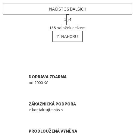
NAČÍST 36 DALŠÍCH
S
1
4
t
O
r
135
položek celkem
v
á
l
NAHORU
n
á
k
d
o
v
a
á
c
n
í
í
p
r
DOPRAVA ZDARMA
v
od 2000 Kč
k
y
v
ZÁKAZNICKÁ PODPORA
ý
> kontaktujte nás <
p
i
s
u
PRODLOUŽENÁ VÝMĚNA