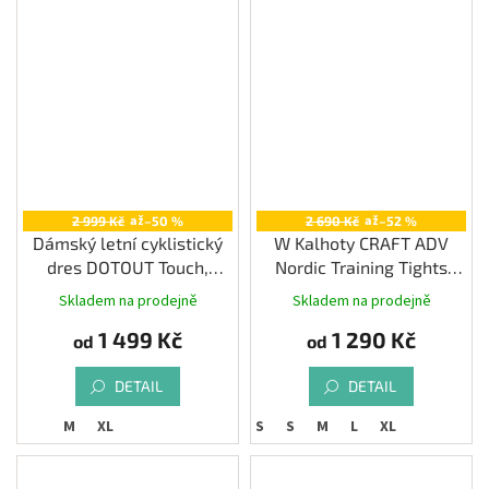
až
až
2 999 Kč
–50 %
2 690 Kč
–52 %
Dámský letní cyklistický
W Kalhoty CRAFT ADV
dres DOTOUT Touch,
Nordic Training Tights
melange dark grey
tmavě modrá XS
Skladem na prodejně
Skladem na prodejně
1 499 Kč
1 290 Kč
od
od
DETAIL
DETAIL
M
XL
XS
S
M
L
XL