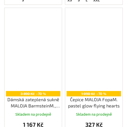
S
XS
S
L
XXL
3 890 Kč
–70 %
1 090 Kč
–70 %
Dámská zateplená sukně
Čepice MALOJA FopaM.
MALOJA BarmsteinM.,
pastel glow flying hearts
rosehip
Skladem na prodejně
Skladem na prodejně
1 167 Kč
327 Kč