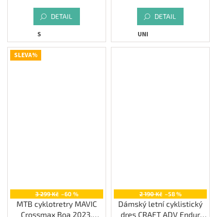
DETAIL
DETAIL
S
UNI
SLEVA%
3 299 Kč
–60 %
2 190 Kč
–58 %
MTB cyklotretry MAVIC
Dámský letní cyklistický
Crossmax Boa 2023,
dres CRAFT ADV Endur