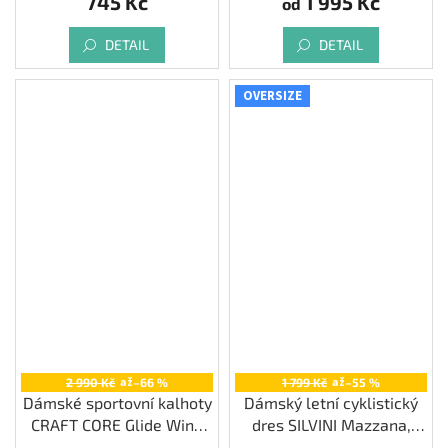
745 Kč
1 995 Kč
od
DETAIL
DETAIL
OVERSIZE
až
až
2 990 Kč
–66 %
1 799 Kč
–55 %
Dámské sportovní kalhoty
Dámský letní cyklistický
CRAFT CORE Glide Wind
dres SILVINI Mazzana,
Tights
navy-turquoise