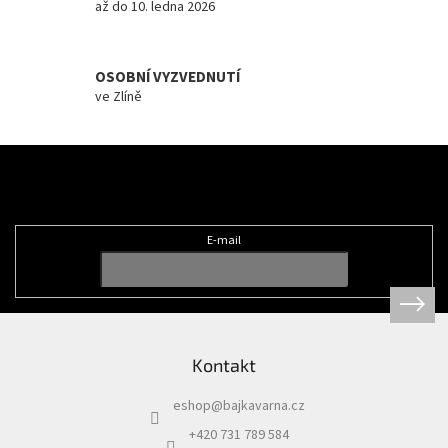
až do 10. ledna 2026
OSOBNÍ VYZVEDNUTÍ
ve Zlíně
Z
á
Odebírat newsletter
p
a
t
E-mail
í
Kontakt
eshop
@
bajkavarna.cz
+420 731 789 584