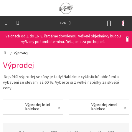
Přejít
na
obsah
NÁKUP
CZK
KOŠÍK
Ve dnech od 1. do 16. 8. čerpáme dovolenou. Veškeré objednávky budou
Oblečení
na
vyřízeny po tomto termínu. Děkujeme za pochopení.
kolo
Domů
/
Výprodej
Oblečení
Výprodej
na
běžky
Největší výprodej sezóny je tady! Nabízíme cyklistické oblečení a
vybavení se slevami až 60 %. Vyberte si z velké nabídky za skvělé
Funkční
ceny...
prádlo
Výprodej letní
Výprodej zimní
PRO
kolekce
kolekce
DĚTI
Helmy
Ř