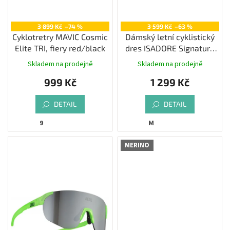
ů
3 899 Kč
–74 %
3 599 Kč
–63 %
Cyklotretry MAVIC Cosmic
Dámský letní cyklistický
Elite TRI, fiery red/black
dres ISADORE Signature
Cycling Jersey, rio
Skladem na prodejně
Skladem na prodejně
Průměrné
Průměrné
red/mesa rose
hodnocení
hodnocení
999 Kč
1 299 Kč
produktu
produktu
je
je
4,0
5,0
DETAIL
DETAIL
z
z
9
M
5
5
hvězdiček.
hvězdiček.
MERINO