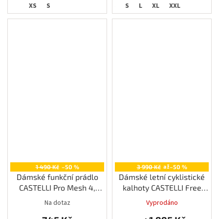
XS
S
XS
S
L
XL
XXL
až
1 490 Kč
–50 %
3 990 Kč
–50 %
Dámské funkční prádlo
Dámské letní cyklistické
CASTELLI Pro Mesh 4,
kalhoty CASTELLI Free
violet mist
Aero RC, black
Na dotaz
Vyprodáno