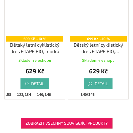
699 Kč
–10 %
699 Kč
–10 %
Dětský letní cyklistický
Dětský letní cyklistický
dres ETAPE RIO, modrá
dres ETAPE RIO,
bílá/růžová
Skladem v eshopu
Skladem v eshopu
629 Kč
629 Kč
DETAIL
DETAIL
52-158
128/134
140/146
140/146
ZOBRAZIT VŠECHNY SOUVISEJÍCÍ PRODUKTY