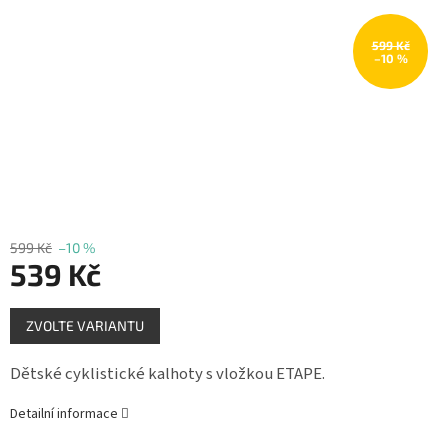
Měna
(CZK)
599 Kč
–10 %
Přihlášení
599 Kč
–10 %
539 Kč
Měrná
ZVOLTE VARIANTU
cena:
Dětské cyklistické kalhoty s vložkou ETAPE.
Detailní informace