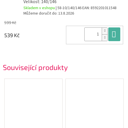
Velikost: 140/146
Skladem v eshopu
| 58-10/140/146
EAN:
8592201011548
Můžeme doručit do:
13.8.2026
599 Kč
Do
539 Kč
Související produkty