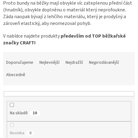
Proto bundy na běžky mají obvykle víc zateplenou přední část
Tretry
(hrudník), obvykle doplněnu o materiál který neprofoukne.
Záda naopak bývají z lehčího materiálu, který je prodyšný a
zároveň elastický, aby neomezoval pohyb.
Doplňky
V nabídce najdete produkty
především od TOP běžkařské
značky CRAFT!
Poukazy
Ř
Dárky
pro
a
Doporučujeme
Nejlevnější
Nejdražší
Nejprodávanější
cyklisty
z
e
Abecedně
Výprodej
n
í
p
Novinky
r
o
Sleva
Na skladě
10
pro
d
věrné
u
k
Značky
Novinka
0
t