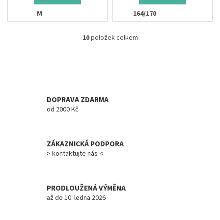
M
164/170
10
položek celkem
O
v
l
á
d
a
c
DOPRAVA ZDARMA
í
od 2000 Kč
p
r
v
ZÁKAZNICKÁ PODPORA
k
y
> kontaktujte nás <
v
ý
p
PRODLOUŽENÁ VÝMĚNA
i
až do 10. ledna 2026
s
u