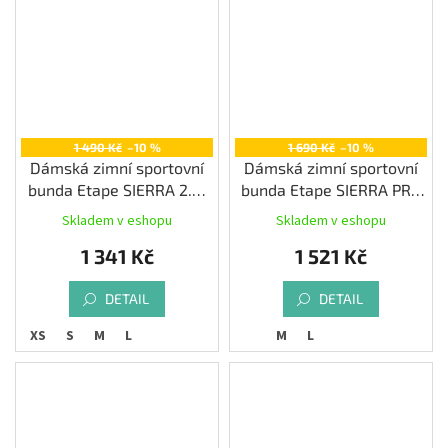
1 490 Kč
–10 %
1 690 Kč
–10 %
Dámská zimní sportovní
Dámská zimní sportovní
bunda Etape SIERRA 2.0,
bunda Etape SIERRA PRO
růžová/černá
2.0, černá
Skladem v eshopu
Skladem v eshopu
1 341 Kč
1 521 Kč
DETAIL
DETAIL
XS
S
M
L
M
L