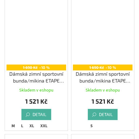
1 690 Kč
–10 %
1 690 Kč
–10 %
Dámská zimní sportovní
Dámská zimní sportovní
bunda/mikina ETAPE
bunda/mikina ETAPE
SIERRA PRO 2.0,
SIERRA PRO 2.0, modrá
Skladem v eshopu
Skladem v eshopu
magenta/modrá
1 521 Kč
1 521 Kč
DETAIL
DETAIL
S
M
L
XL
XXL
S