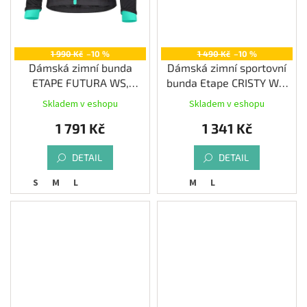
1 990 Kč
–10 %
1 490 Kč
–10 %
Dámská zimní bunda
Dámská zimní sportovní
ETAPE FUTURA WS,
bunda Etape CRISTY WS,
černá/mint
černá/růžová
Skladem v eshopu
Skladem v eshopu
1 791 Kč
1 341 Kč
DETAIL
DETAIL
S
M
L
M
L