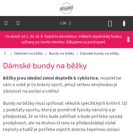
Přejít
na
obsah
NÁKUP
CZK
KOŠÍK
Ve dnech od 1. do 16. 8. čerpáme dovolenou. Veškeré objednávky budou
Oblečení
na
vyřízeny po tomto termínu. Děkujeme za pochopení.
kolo
Domů
/
Oblečení na běžky
/
Bundy na běžky
/
Dámské bundy na běžky
Oblečení
Dámské bundy na běžky
na
běžky
Běžky jsou ideální zimní doplněk k cyklistice
, respektive
sám o sobě je to krásný sport, jehož velkou nevýhodou je
Funkční
prádlo
závislost na počasí a sněhu!
Bundy na běžky musí splňovat několik specifických kritérií. Už
PRO
z podstaty sportu, který je poměrně fyzicky náročný a je
DĚTI
předpoklad, že se tělo bude zahřívat a bude potřeba vysoká
prodyšnost, ale na druhou stranu se předpokládají nízké
Helmy
teploty a tudíž je potřeba zajistit dobrou tepelnou izolaci.