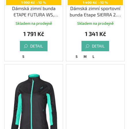
1 990 Kč
–10 %
1 490 Kč
–10 %
Dámská zimní bunda
Dámská zimní sportovní
ETAPE FUTURA WS,
bunda Etape SIERRA 2.0,
černá/růžová
mint/černá
Skladem na prodejně
Skladem na prodejně
1 791 Kč
1 341 Kč
DETAIL
DETAIL
S
S
M
L