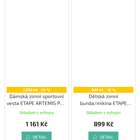
1 290 Kč
–10 %
999 Kč
–10 %
Dámská zimní sportovní
Dětská zimní
vesta ETAPE ARTEMIS PRO
bunda/mikina ETAPE
2.0, mint/černá
ALEX, lastura/antracit
Skladem v eshopu
Skladem v eshopu
1 161 Kč
899 Kč
DETAIL
DETAIL