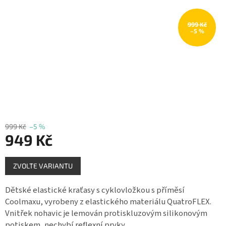
Měna
(CZK)
999 Kč
–5 %
Přihlášení
999 Kč
–5 %
949 Kč
Měrná
ZVOLTE VARIANTU
cena:
Dětské elastické kraťasy s cyklovložkou s příměsí
Coolmaxu, vyrobeny z elastického materiálu QuatroFLEX.
Vnitřek nohavic je lemován protiskluzovým silikonovým
potiskem, nechybí reflexní prvky.