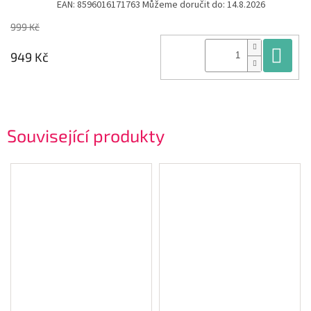
EAN:
8596016171763
Můžeme doručit do:
14.8.2026
999 Kč
Do
949 Kč
Související produkty