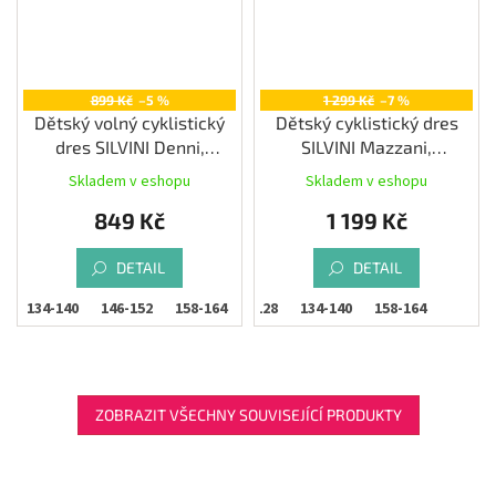
899 Kč
–5 %
1 299 Kč
–7 %
Dětský volný cyklistický
Dětský cyklistický dres
dres SILVINI Denni,
SILVINI Mazzani,
orange/fuchsia
navy/cream
Skladem v eshopu
Skladem v eshopu
849 Kč
1 199 Kč
DETAIL
DETAIL
8
134-140
146-152
158-164
122-128
134-140
158-164
ZOBRAZIT VŠECHNY SOUVISEJÍCÍ PRODUKTY