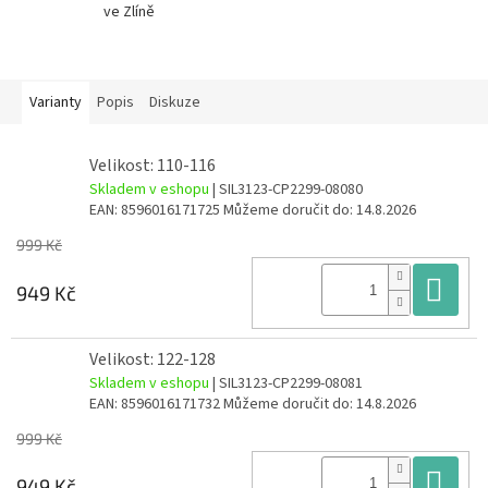
ve Zlíně
Varianty
Popis
Diskuze
Velikost: 110-116
Skladem v eshopu
| SIL3123-CP2299-08080
EAN:
8596016171725
Můžeme doručit do:
14.8.2026
999 Kč
Do
949 Kč
Velikost: 122-128
Skladem v eshopu
| SIL3123-CP2299-08081
EAN:
8596016171732
Můžeme doručit do:
14.8.2026
999 Kč
Do
949 Kč