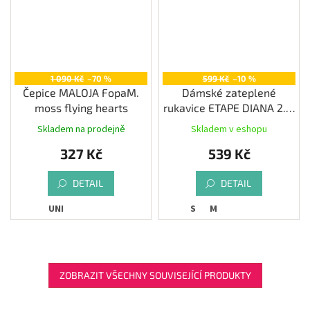
1 090 Kč
–70 %
599 Kč
–10 %
Čepice MALOJA FopaM.
Dámské zateplené
moss flying hearts
rukavice ETAPE DIANA 2.0,
černá/rainbow
Skladem na prodejně
Skladem v eshopu
327 Kč
539 Kč
DETAIL
DETAIL
UNI
S
M
ZOBRAZIT VŠECHNY SOUVISEJÍCÍ PRODUKTY