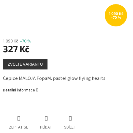
Měna
(CZK)
1 090 Kč
–70 %
Přihlášení
1 090 Kč
–70 %
327 Kč
Měrná
ZVOLTE VARIANTU
cena:
Čepice MALOJA FopaM. pastel glow flying hearts
Detailní informace
ZEPTAT SE
HLÍDAT
SDÍLET