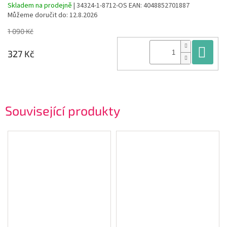
Skladem na prodejně
| 34324-1-8712-OS
EAN:
4048852701887
Můžeme doručit do:
12.8.2026
1 090 Kč
Do
327 Kč
Související produkty