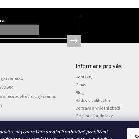
mail
Informace pro vás
Kontakty
ajkavarna.cz
O nás
789 584
Blog
www.facebook.com/bajkavarna/
Rádce s velikostmi
na
Doprava a vrácení zboží
Obchodní podmínky
Podmínky ochrany osobních údajů
ookies, abychom Vám umožnili pohodlné prohlížení
S
analýze provozu webu neustále zlepšovali jeho funkce,