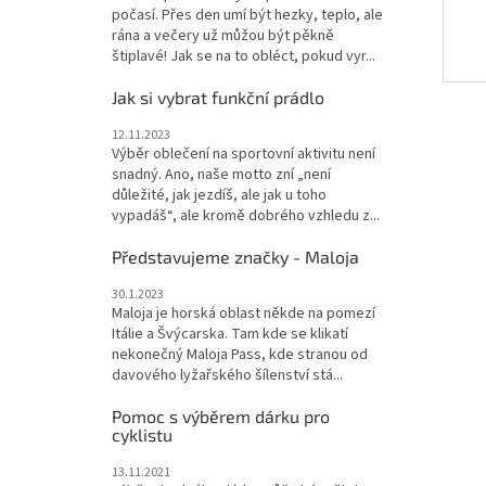
počasí. Přes den umí být hezky, teplo, ale
rána a večery už můžou být pěkně
štiplavé! Jak se na to obléct, pokud vyr...
Jak si vybrat funkční prádlo
12.11.2023
Výběr oblečení na sportovní aktivitu není
snadný. Ano, naše motto zní „není
důležité, jak jezdíš, ale jak u toho
vypadáš“, ale kromě dobrého vzhledu z...
Představujeme značky - Maloja
30.1.2023
Maloja je horská oblast někde na pomezí
Itálie a Švýcarska. Tam kde se klikatí
nekonečný Maloja Pass, kde stranou od
davového lyžařského šílenství stá...
Pomoc s výběrem dárku pro
cyklistu
13.11.2021