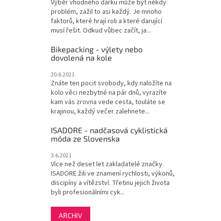
Výběr vhodného dárku může být někdy
problém, zažil to asi každý. Je mnoho
faktorů, které hrají roli a které darující
musí řešit. Odkud vůbec začít, ja...
Bikepacking - výlety nebo
dovolená na kole
20.6.2021
Znáte ten pocit svobody, kdy naložíte na
kolo věci nezbytné na pár dnů, vyrazíte
kam vás zrovna vede cesta, touláte se
krajinou, každý večer zalehnete...
ISADORE - nadčasová cyklistická
móda ze Slovenska
3.6.2021
Více než deset let zakladatelé značky
ISADORE žili ve znamení rychlosti, výkonů,
discipíny a vítězství. Třetinu jejich života
byli profesionálními cyk...
ARCHIV