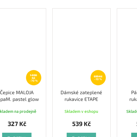
1 090
599 Kč
Kč
–10 %
–70 %
Čepice MALOJA
Dámské zateplené
Pá
paM. pastel glow
rukavice ETAPE
ruk
flying hearts
DIANA 2.0,
POLA
kladem na prodejně
Skladem v eshopu
Sklad
černá/rainbow
327 Kč
539 Kč