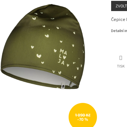
Měrná
ZVOLT
cena:
Čepice 
Detailní 
TISK
1 090 Kč
–70 %