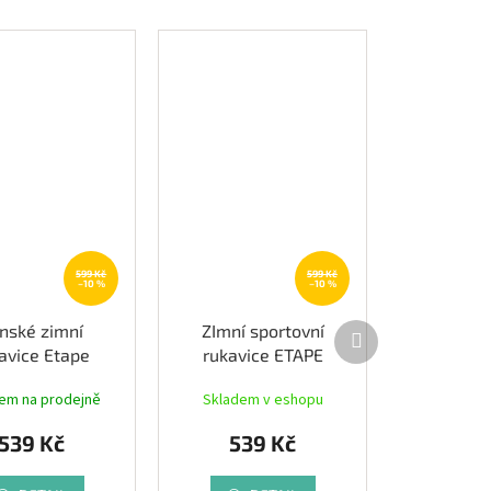
599 Kč
599 Kč
–10 %
–10 %
Další
nské zimní
ZImní sportovní
produkt
avice Etape
rukavice ETAPE
R WS+, černá
EVEREST WS+, černá
em na prodejně
Skladem v eshopu
539 Kč
539 Kč