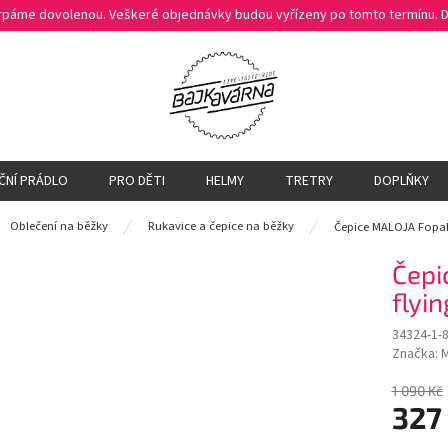
čerpáme dovolenou. Veškeré objednávky budou vyřízeny po tomto termínu.
ČNÍ PRÁDLO
PRO DĚTI
HELMY
TRETRY
DOPLŇKY
ů
Oblečení na běžky
Rukavice a čepice na běžky
Čepice MALOJA FopaM
Čepi
flyi
34324-1-
Značka:
1 090 Kč
327