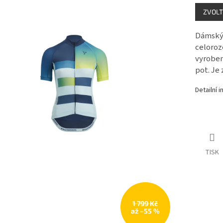
Měrná
ZVOLT
cena:
Dámský 
celoroz
vyroben
pot. Je
Detailní 
TISK
1 799 Kč
až –55 %