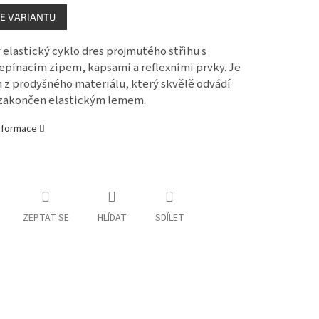
E VARIANTU
elastický cyklo dres projmutého střihu s
epínacím zipem, kapsami a reflexními prvky. Je
 z prodyšného materiálu, který skvělě odvádí
 zakončen elastickým lemem.
informace
ZEPTAT SE
HLÍDAT
SDÍLET