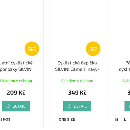
299 Kč
499 Kč
–30 %
–30 %
Letní cyklistické
Cyklistická čepička
Pá
ponožky SILVINI
SILVINI Cameri, navy-
cykli
ardiga, navy-lime
lime
ALÉ 
Skladem v eshopu
Skladem v eshopu
Skl
209 Kč
349 Kč
DETAIL
DETAIL
36-38
ONE SIZE
S
M
L