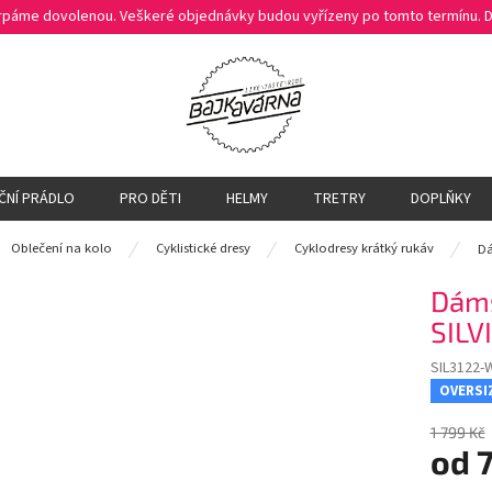
čerpáme dovolenou. Veškeré objednávky budou vyřízeny po tomto termínu.
ČNÍ PRÁDLO
PRO DĚTI
HELMY
TRETRY
DOPLŇKY
ů
Oblečení na kolo
Cyklistické dresy
Cyklodresy krátký rukáv
Dá
Dáms
SILV
SIL3122-
OVERSI
1 799 Kč
od