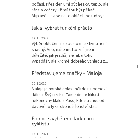
počasí. Přes den umí být hezky, teplo, ale
rána a večery už můžou být pěkně
štiplavé! Jak se na to obléct, pokud vyr...
Jak si vybrat funkční prádlo
12.11.2023
Výběr oblečení na sportovní aktivitu není
snadný. Ano, naše motto zní „není
důležité, jak jezdíš, ale jak u toho
vypadáš“, ale kromě dobrého vzhledu z...
Představujeme značky - Maloja
B
30.1.2023
Maloja je horská oblast někde na pomezí
Itálie a Švýcarska. Tam kde se klikatí
nekonečný Maloja Pass, kde stranou od
davového lyžařského šílenství stá...
Pomoc s výběrem dárku pro
cyklistu
13.11.2021