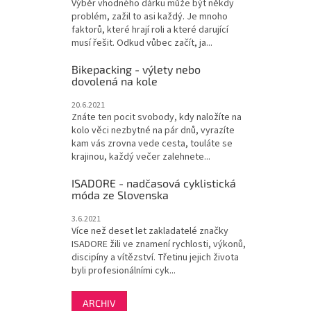
Výběr vhodného dárku může být někdy
problém, zažil to asi každý. Je mnoho
faktorů, které hrají roli a které darující
musí řešit. Odkud vůbec začít, ja...
Bikepacking - výlety nebo
dovolená na kole
20.6.2021
Znáte ten pocit svobody, kdy naložíte na
kolo věci nezbytné na pár dnů, vyrazíte
kam vás zrovna vede cesta, touláte se
krajinou, každý večer zalehnete...
ISADORE - nadčasová cyklistická
móda ze Slovenska
3.6.2021
Více než deset let zakladatelé značky
ISADORE žili ve znamení rychlosti, výkonů,
discipíny a vítězství. Třetinu jejich života
byli profesionálními cyk...
ARCHIV