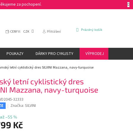
 Děkujeme za pochopení.
NÁKUPNÍ
Prázdný košík
CENY V:
CZK
Přihlášení
KOŠÍK
POUKAZY
DÁRKY PRO CYKLISTY
VÝPRODEJ
ZNAČKY
mský letní cyklistický dres SILVINI Mazzana, navy-turquoise
ký letní cyklistický dres
INI Mazzana, navy-turquoise
WD2045-32333
Značka:
SILVINI
ZE
až –55 %
799 Kč