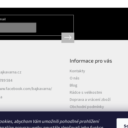
mail
Informace pro vás
Kontakty
ajkavarna.cz
O nás
789 584
Blog
www.facebook.com/bajkavarna/
Rádce s velikostmi
na
Doprava a vrácení zboží
Obchodní podmínky
Podmínky ochrany osobních údajů
ookies, abychom Vám umožnili pohodlné prohlížení
S
analýze provozu webu neustále zlepšovali jeho funkce,