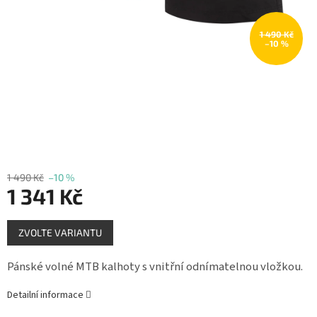
Měna
(CZK)
1 490 Kč
–10 %
Přihlášení
1 490 Kč
–10 %
1 341 Kč
Měrná
ZVOLTE VARIANTU
cena:
Pánské volné MTB kalhoty s vnitřní odnímatelnou vložkou.
Detailní informace