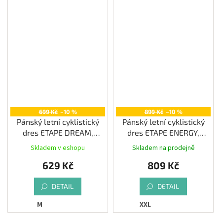
699 Kč
–10 %
899 Kč
–10 %
Pánský letní cyklistický
Pánský letní cyklistický
dres ETAPE DREAM,
dres ETAPE ENERGY,
černá|zelená
černá|zelená
Skladem v eshopu
Skladem na prodejně
Průměrné
Průměrné
hodnocení
hodnocení
629 Kč
809 Kč
produktu
produktu
je
je
4,3
3,8
DETAIL
DETAIL
z
z
M
XXL
5
5
hvězdiček.
hvězdiček.