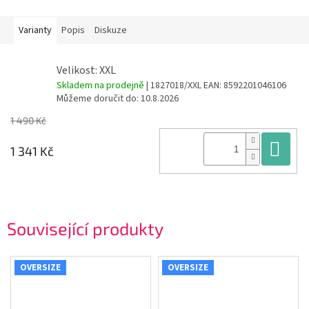
Varianty
Popis
Diskuze
Velikost: XXL
Skladem na prodejně
| 1827018/XXL
EAN:
8592201046106
Můžeme doručit do:
10.8.2026
1 490 Kč
Do
1 341 Kč
Související produkty
OVERSIZE
OVERSIZE