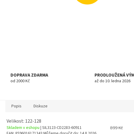
DOPRAVA ZDARMA
PRODLOUŽENÁ VÝ
od 2000 Kč
až do 10. ledna 2026
Popis
Diskuze
Velikost: 122-128
Skladem v eshopu
| SIL3123-CD2283-60911
899 Kč
EAN:
8596016171343
Můžeme doručit do:
14.8.2026