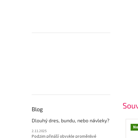
Souv
Blog
Dlouhý dres, bundu, nebo návleky?
No
2.11.2025
Podzim přináší obvykle proměnlivé