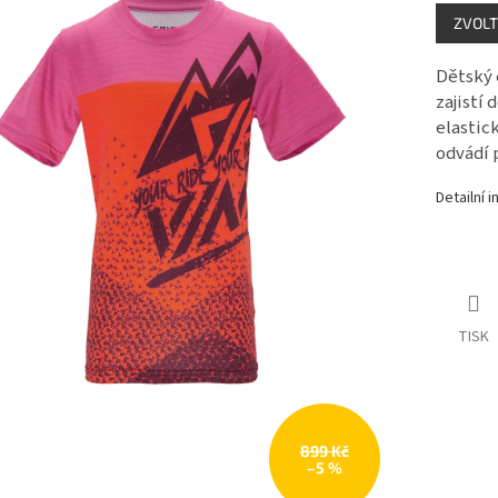
Měrná
ZVOLT
cena:
Dětský 
zajistí
elastic
odvádí 
Detailní 
TISK
899 Kč
–5 %