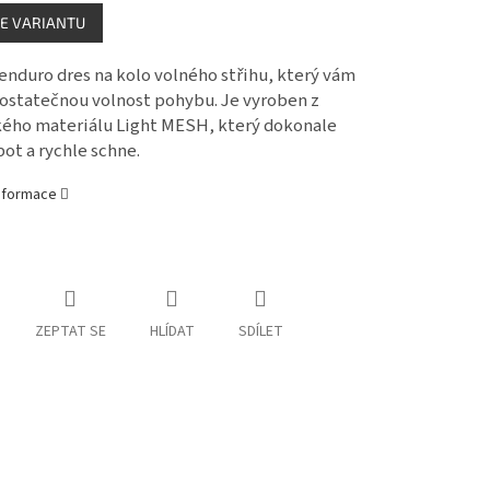
E VARIANTU
enduro dres na kolo volného střihu, který vám
 dostatečnou volnost pohybu. Je vyroben z
kého materiálu Light MESH, který dokonale
pot a rychle schne.
informace
ZEPTAT SE
HLÍDAT
SDÍLET