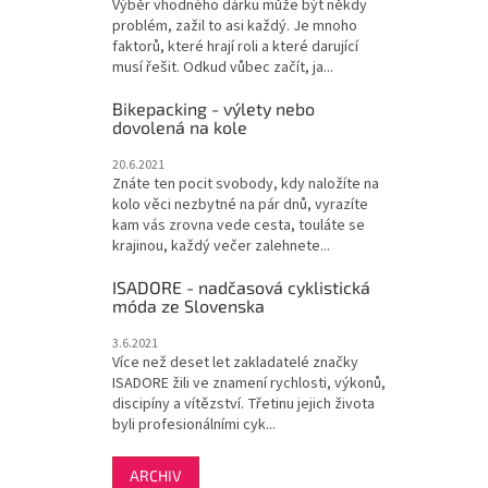
Výběr vhodného dárku může být někdy
problém, zažil to asi každý. Je mnoho
faktorů, které hrají roli a které darující
musí řešit. Odkud vůbec začít, ja...
Bikepacking - výlety nebo
dovolená na kole
20.6.2021
Znáte ten pocit svobody, kdy naložíte na
kolo věci nezbytné na pár dnů, vyrazíte
kam vás zrovna vede cesta, touláte se
krajinou, každý večer zalehnete...
ISADORE - nadčasová cyklistická
móda ze Slovenska
3.6.2021
Více než deset let zakladatelé značky
ISADORE žili ve znamení rychlosti, výkonů,
discipíny a vítězství. Třetinu jejich života
byli profesionálními cyk...
ARCHIV