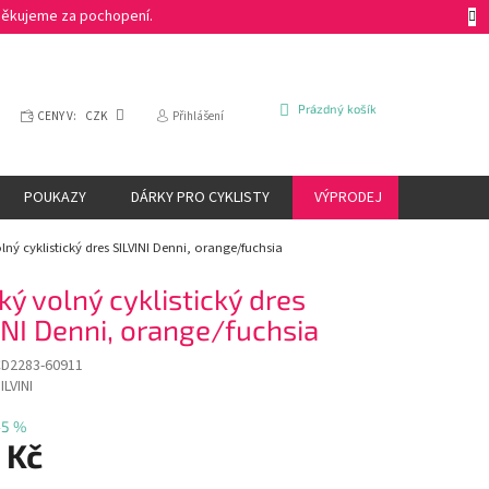
 Děkujeme za pochopení.
NÁKUPNÍ
Prázdný košík
CENY V:
CZK
Přihlášení
KOŠÍK
POUKAZY
DÁRKY PRO CYKLISTY
VÝPRODEJ
ZNAČKY
lný cyklistický dres SILVINI Denni, orange/fuchsia
ký volný cyklistický dres
INI Denni, orange/fuchsia
CD2283-60911
ILVINI
–5 %
 Kč