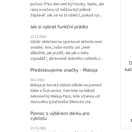
počasí. Přes den umí být hezky, teplo, ale
rána a večery už můžou být pěkně
štiplavé! Jak se na to obléct, pokud vyr...
Jak si vybrat funkční prádlo
12.11.2023
Výběr oblečení na sportovní aktivitu není
snadný. Ano, naše motto zní „není
důležité, jak jezdíš, ale jak u toho
vypadáš“, ale kromě dobrého vzhledu z...
D
kal
Představujeme značky - Maloja
30.1.2023
Maloja je horská oblast někde na pomezí
Itálie a Švýcarska. Tam kde se klikatí
nekonečný Maloja Pass, kde stranou od
davového lyžařského šílenství stá...
Pomoc s výběrem dárku pro
cyklistu
110-116
122-128
13.11.2021