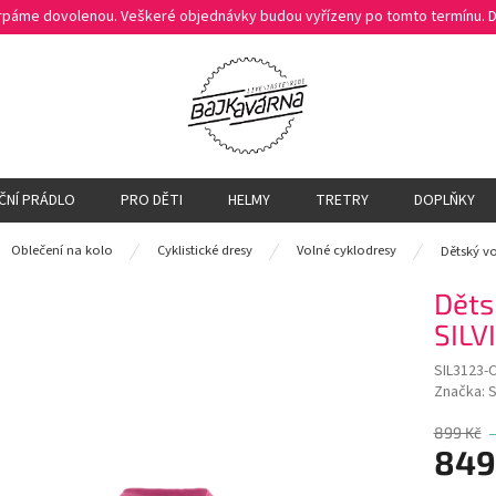
čerpáme dovolenou. Veškeré objednávky budou vyřízeny po tomto termínu.
ČNÍ PRÁDLO
PRO DĚTI
HELMY
TRETRY
DOPLŇKY
ů
Oblečení na kolo
Cyklistické dresy
Volné cyklodresy
Dětský vo
Děts
SILV
SIL3123-
Značka:
S
899 Kč
849