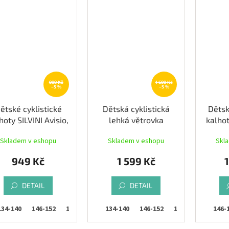
999 Kč
1 699 Kč
–5 %
–5 %
ětské cyklistické
Dětská cyklistická
Dětsk
hoty SILVINI Avisio,
lehká větrovka
kalhot
black
SILVINI Punta, plum
Skladem v eshopu
Skladem v eshopu
Skl
949 Kč
1 599 Kč
DETAIL
DETAIL
134-140
146-152
110-116
158-164
122-128
134-140
146-152
158-164
134-140
146-