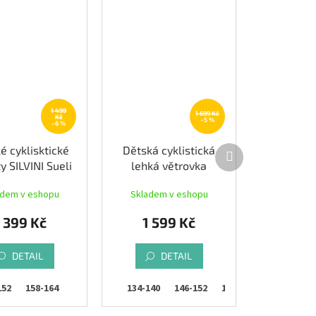
1 499
1 699 Kč
Kč
–5 %
–6 %
Další
é cyklisktické
Dětská cyklistická
produkt
y SILVINI Sueli
lehká větrovka
Bib, black
SILVINI Punta,
adem v eshopu
Skladem v eshopu
pink/plum
1 399 Kč
1 599 Kč
DETAIL
DETAIL
152
158-164
110-116
122-128
134-140
146-152
158-164