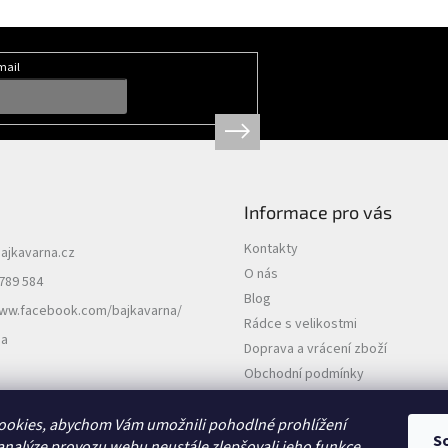
mail
Informace pro vás
Kontakty
ajkavarna.cz
O nás
789 584
Blog
www.facebook.com/bajkavarna/
Rádce s velikostmi
na
Doprava a vrácení zboží
Obchodní podmínky
Podmínky ochrany osobních údajů
ookies, abychom Vám umožnili pohodlné prohlížení
S
analýze provozu webu neustále zlepšovali jeho funkce,