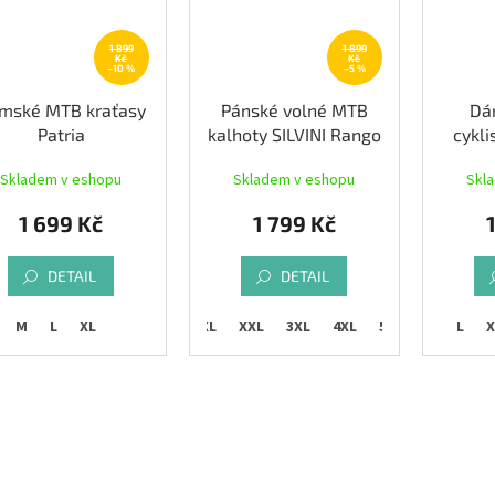
1 899
1 899
Kč
Kč
–10 %
–5 %
mské MTB kraťasy
Pánské volné MTB
Dá
Patria
kalhoty SILVINI Rango
cykli
Pro, grey/green
ETA
Skladem v eshopu
Skladem v eshopu
Skl
če
1 699 Kč
1 799 Kč
DETAIL
DETAIL
M
L
XL
S
M
L
XL
XXL
3XL
4XL
5XL
M
L
X