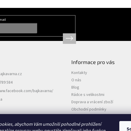
mail
Informace pro vás
Kontakty
ajkavarna.cz
O nás
789 584
Blog
www.facebook.com/bajkavarna/
Rádce s velikostmi
na
Doprava a vrácení zboží
Obchodní podmínky
Podmínky ochrany osobních údajů
ookies, abychom Vám umožnili pohodlné prohlížení
S
analýze provozu webu neustále zlepšovali jeho funkce,