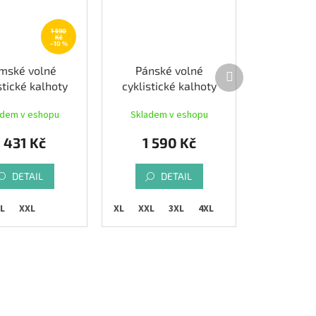
1 590
Kč
–10 %
Další
mské volné
Pánské volné
produkt
stické kalhoty
cyklistické kalhoty
PE CAT 2.0,
ETAPE FREEDOM 3.0,
adem v eshopu
Skladem v eshopu
rná/růžová
černá
1 431 Kč
1 590 Kč
DETAIL
DETAIL
L
XXL
M
L
XL
XXL
3XL
4XL