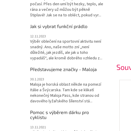
počasí. Přes den umí být hezky, teplo, ale
rána a večery už můžou být pěkně
štiplavé! Jak se na to obléct, pokud vyr...
Jak si vybrat funkční prádlo
12.11.2023
Výběr oblečení na sportovní aktivitu není
snadný. Ano, naše motto zní „není
důležité, jak jezdíš, ale jak u toho
vypadáš“, ale kromě dobrého vzhledu z...
Souv
Představujeme značky - Maloja
30.1.2023
Maloja je horská oblast někde na pomezí
Itálie a Švýcarska. Tam kde se klikatí
nekonečný Maloja Pass, kde stranou od
davového lyžařského šílenství stá...
Pomoc s výběrem dárku pro
cyklistu
13.11.2021