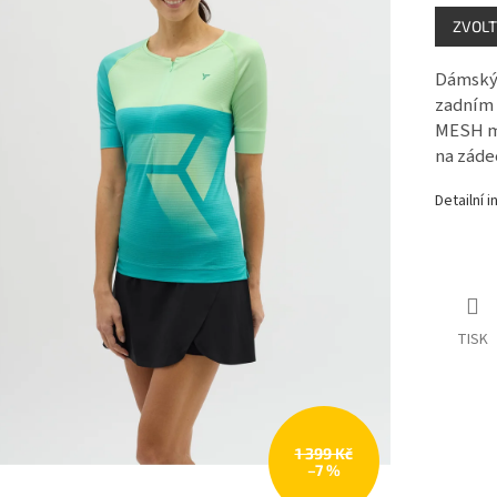
Měrná
ZVOLT
cena:
Dámský 
zadním 
MESH ma
na záde
Detailní 
TISK
1 399 Kč
–7 %