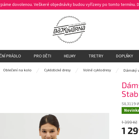
čerpáme dovolenou. Veškeré objednávky budou vyřízeny po tomto termínu.
ČNÍ PRÁDLO
PRO DĚTI
HELMY
TRETRY
DOPLŇKY
ů
Oblečení na kolo
Cyklistické dresy
Volné cyklodresy
Dámský v
Dáms
Stab
SIL3119-
Novink
1 399 Kč
1 29