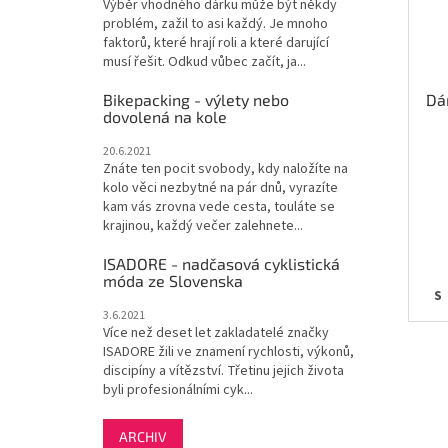
Výběr vhodného dárku může být někdy
problém, zažil to asi každý. Je mnoho
faktorů, které hrají roli a které darující
musí řešit. Odkud vůbec začít, ja...
Bikepacking - výlety nebo
Dá
dovolená na kole
20.6.2021
Znáte ten pocit svobody, kdy naložíte na
kolo věci nezbytné na pár dnů, vyrazíte
kam vás zrovna vede cesta, touláte se
krajinou, každý večer zalehnete...
ISADORE - nadčasová cyklistická
móda ze Slovenska
XS
S
3.6.2021
Více než deset let zakladatelé značky
ISADORE žili ve znamení rychlosti, výkonů,
discipíny a vítězství. Třetinu jejich života
byli profesionálními cyk...
ARCHIV