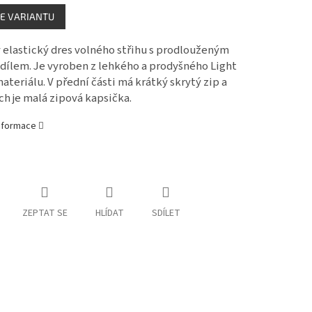
E VARIANTU
elastický dres volného střihu s prodlouženým
dílem. Je vyroben z lehkého a prodyšného Light
teriálu. V přední části má krátký skrytý zip a
ch je malá zipová kapsička.
informace
ZEPTAT SE
HLÍDAT
SDÍLET