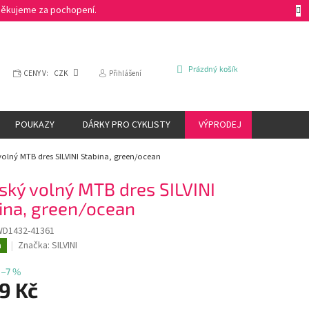
 Děkujeme za pochopení.
NÁKUPNÍ
Prázdný košík
CENY V:
CZK
Přihlášení
KOŠÍK
POUKAZY
DÁRKY PRO CYKLISTY
VÝPRODEJ
ZNAČKY
olný MTB dres SILVINI Stabina, green/ocean
ký volný MTB dres SILVINI
ina, green/ocean
WD1432-41361
Značka:
SILVINI
a
–7 %
9 Kč