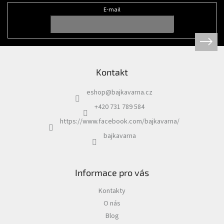
t
E-mail
í
Kontakt
eshop
@
bajkavarna.cz
+420 731 789 584
https://www.facebook.com/bajkavarna/
bajkavarna
Informace pro vás
Kontakty
O nás
Blog