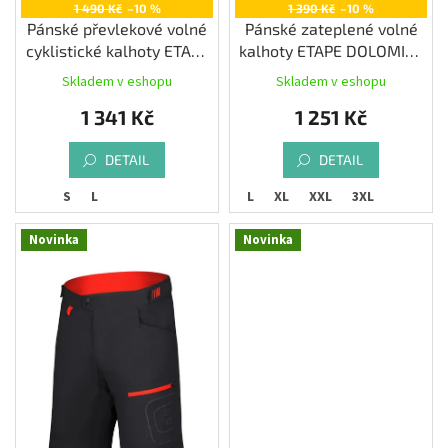
1 490 Kč
–10 %
1 390 Kč
–10 %
Pánské převlekové volné
Pánské zateplené volné
cyklistické kalhoty ETAPE
kalhoty ETAPE DOLOMITE
ENDURO, khaki
2.0, černá
Skladem v eshopu
Skladem v eshopu
1 341 Kč
1 251 Kč
DETAIL
DETAIL
S
L
M
L
XL
XXL
3XL
Novinka
Novinka