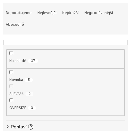
Ř
Tretry
a
Doporučujeme
Nejlevnější
Nejdražší
Nejprodávanější
z
e
Abecedně
Doplňky
n
í
Poukazy
p
r
Dárky
pro
o
cyklisty
Na skladě
17
d
u
k
Výprodej
Novinka
5
t
ů
Novinky
SLEVA%
0
Sleva
pro
OVERSIZE
3
věrné
Značky
Pohlaví
?