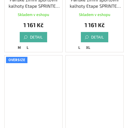
kalhoty Etape SPRINTER
kalhoty Etape SPRINTER
WS, černá/žlutá fluo
WS, černá/reflex
Skladem v eshopu
Skladem v eshopu
1 161 Kč
1 161 Kč
DETAIL
DETAIL
M
L
L
XL
OVERSIZE