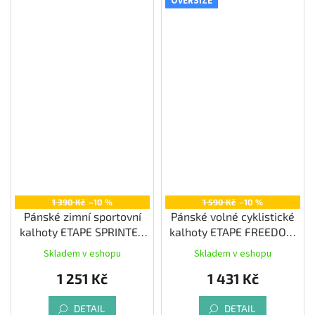
OVERSIZE
1 390 Kč
–10 %
1 590 Kč
–10 %
Pánské zimní sportovní
Pánské volné cyklistické
kalhoty ETAPE SPRINTER
kalhoty ETAPE FREEDOM
2.0, černá/žlutá fluo
3.0, černá/limeta
Skladem v eshopu
Skladem v eshopu
1 251 Kč
1 431 Kč
DETAIL
DETAIL