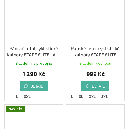
Pánské letní cyklistické
Pánské letní cyklistické
kalhoty ETAPE ELITE LACL
kalhoty ETAPE ELITE
2.0 s vložkou, černá/
TEAM, černá/červená
Skladem na prodejně
Skladem v eshopu
červená
1 290 Kč
999 Kč
DETAIL
DETAIL
L
XXL
M
L
XL
XXL
3XL
Novinka