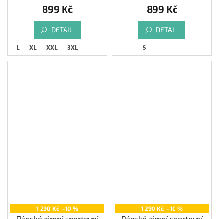
899 Kč
899 Kč
DETAIL
DETAIL
M
L
XL
XXL
3XL
S
1 290 Kč
–10 %
1 290 Kč
–10 %
Pánské zimní sportovní
Pánské zimní sportovní