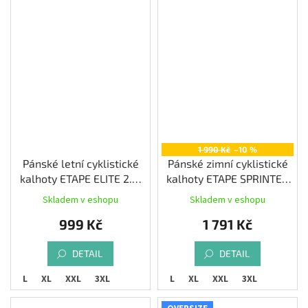
1 990 Kč
–10 %
Pánské letní cyklistické
Pánské zimní cyklistické
kalhoty ETAPE ELITE 2.0,
kalhoty ETAPE SPRINTER
černá
LACL 2.0 VL, černá
Skladem v eshopu
Skladem v eshopu
999 Kč
1 791 Kč
DETAIL
DETAIL
M
L
XL
XXL
3XL
M
L
XL
XXL
3XL