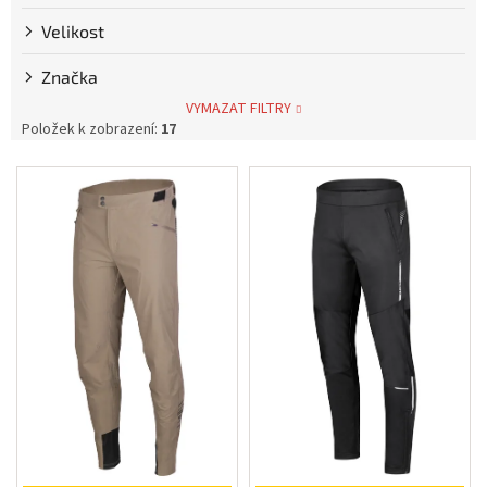
Měna
Velikost
(CZK)
Značka
Přihlášení
VYMAZAT FILTRY
Položek k zobrazení:
17
V
ý
p
i
s
p
r
o
d
u
k
t
ů