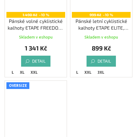
1 490 Kč
–10 %
999 Kč
–10 %
Pánské volné cyklistické
Pánské letní cyklistické
kalhoty ETAPE FREEDOM,
kalhoty ETAPE ELITE,
černá/modrá
černá/modrá
Skladem v eshopu
Skladem v eshopu
1 341 Kč
899 Kč
DETAIL
DETAIL
L
XL
XXL
L
XXL
3XL
OVERSIZE