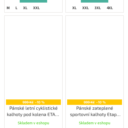
M
L
XL
XXL
M
L
XL
XXL
3XL
4XL
999 Kč
–10 %
999 Kč
–10 %
Pánské letní cyklistické
Pánské zateplené
kalhoty pod kolena ETAPE
sportovní kalhoty Etape
RACE 3/4, černá
SVEN, černá
Skladem v eshopu
Skladem v eshopu