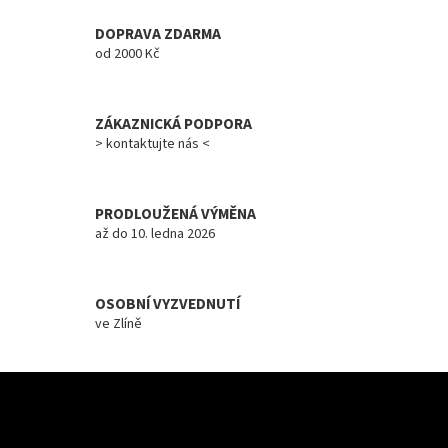
a
c
DOPRAVA ZDARMA
í
od 2000 Kč
p
r
v
ZÁKAZNICKÁ PODPORA
k
y
> kontaktujte nás <
v
ý
p
PRODLOUŽENÁ VÝMĚNA
i
až do 10. ledna 2026
s
u
OSOBNÍ VYZVEDNUTÍ
ve Zlíně
Z
á
Odebírat newsletter
p
a