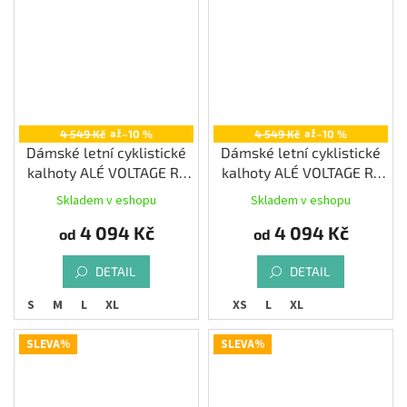
až
až
4 549 Kč
–10 %
4 549 Kč
–10 %
Dámské letní cyklistické
Dámské letní cyklistické
kalhoty ALÉ VOLTAGE R-
kalhoty ALÉ VOLTAGE R-
EV1, titanium
EV1, fango
Skladem v eshopu
Skladem v eshopu
4 094 Kč
4 094 Kč
od
od
DETAIL
DETAIL
S
M
L
XL
XS
L
XL
SLEVA%
SLEVA%