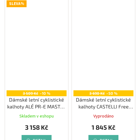
SLEVA%
3 509 Kč
–10 %
3 690 Kč
–50 %
Dámské letní cyklistické
Dámské letní cyklistické
kalhoty ALÉ PR-E MASTER
kalhoty CASTELLI Free
2.0, black
Aero RC, black
Skladem v eshopu
Vyprodáno
3 158 Kč
1 845 Kč