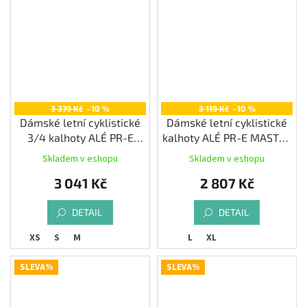
3 379 Kč
–10 %
3 119 Kč
–10 %
Dámské letní cyklistické
Dámské letní cyklistické
3/4 kalhoty ALÉ PR-E
kalhoty ALÉ PR-E MASTER
MASTER 2.0, black
2.0, black
Skladem v eshopu
Skladem v eshopu
3 041 Kč
2 807 Kč
DETAIL
DETAIL
XS
S
M
L
XL
SLEVA%
SLEVA%