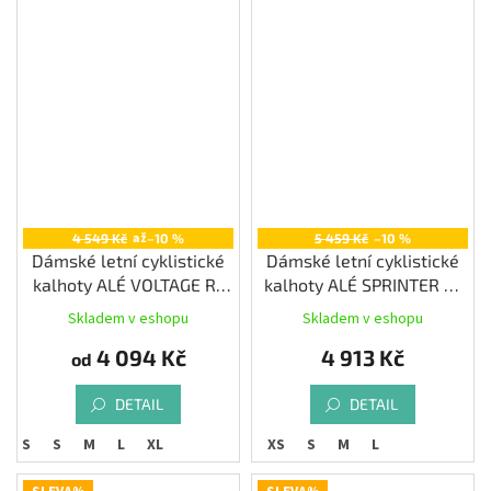
až
4 549 Kč
–10 %
5 459 Kč
–10 %
Dámské letní cyklistické
Dámské letní cyklistické
kalhoty ALÉ VOLTAGE R-
kalhoty ALÉ SPRINTER R-
EV1, black
EV1, black
Skladem v eshopu
Skladem v eshopu
4 094 Kč
4 913 Kč
od
DETAIL
DETAIL
XS
S
M
L
XL
XS
S
M
L