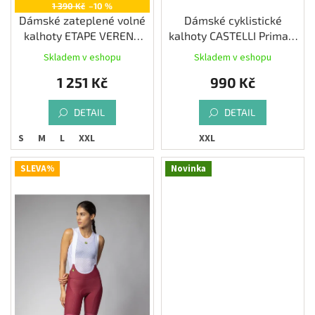
1 390 Kč
–10 %
Dámské zateplené volné
Dámské cyklistické
kalhoty ETAPE VERENA
kalhoty CASTELLI Prima 2
2.0 WS, black
s vložkou, black/black
Skladem v eshopu
Skladem v eshopu
1 251 Kč
990 Kč
DETAIL
DETAIL
S
M
L
XXL
XXL
SLEVA%
Novinka