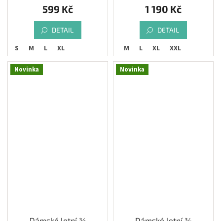
599 Kč
1 190 Kč
DETAIL
DETAIL
S
M
L
XL
S
M
L
XL
XXL
Novinka
Novinka
Dámské letní ¾
Dámské letní ¾