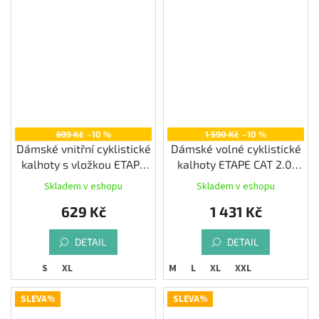
699 Kč
–10 %
1 590 Kč
–10 %
Dámské vnitřní cyklistické
Dámské volné cyklistické
kalhoty s vložkou ETAPE
kalhoty ETAPE CAT 2.0,
ELSA, černá
černá/růžová
Skladem v eshopu
Skladem v eshopu
629 Kč
1 431 Kč
DETAIL
DETAIL
S
XL
M
L
XL
XXL
SLEVA%
SLEVA%