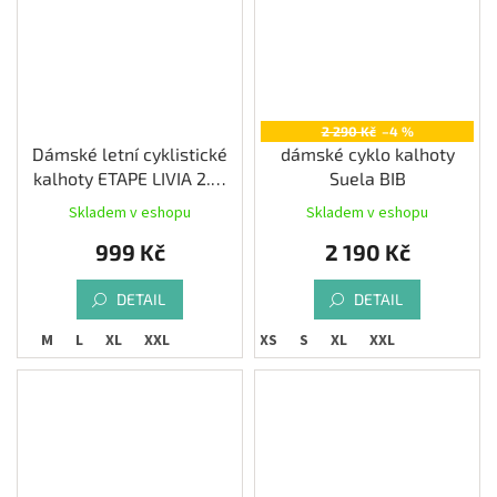
2 290 Kč
–4 %
Dámské letní cyklistické
dámské cyklo kalhoty
kalhoty ETAPE LIVIA 2.0,
Suela BIB
černá/růžová
Skladem v eshopu
Skladem v eshopu
999 Kč
2 190 Kč
DETAIL
DETAIL
S
M
L
XL
XXL
XS
S
XL
XXL