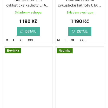
cyklistické kalhoty ETAPE
cyklistické kalhoty ETAPE
SARA 2.0 3/4, antracit
SARA 2.0 3/4, černá
Skladem v eshopu
Skladem v eshopu
/růžová
1 190 Kč
1 190 Kč
DETAIL
DETAIL
M
L
XL
XXL
M
L
XL
XXL
Novinka
Novinka