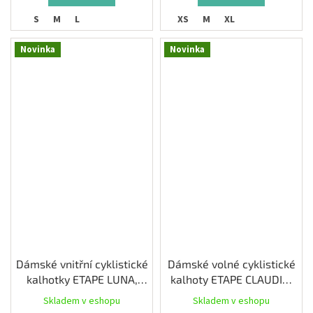
S
M
L
XS
M
XL
Novinka
Novinka
Dámské vnitřní cyklistické
Dámské volné cyklistické
kalhotky ETAPE LUNA,
kalhoty ETAPE CLAUDIA,
černá
černá/růžová
Skladem v eshopu
Skladem v eshopu