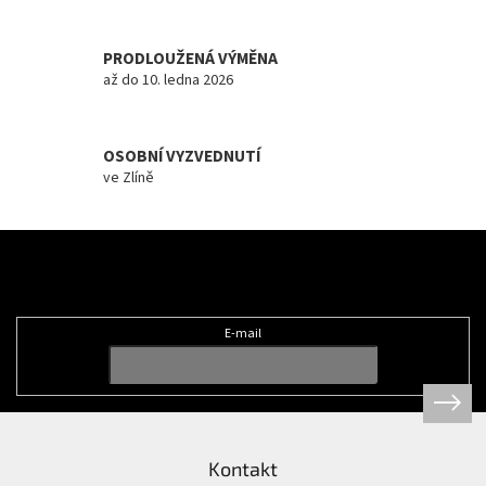
i
s
u
PRODLOUŽENÁ VÝMĚNA
až do 10. ledna 2026
OSOBNÍ VYZVEDNUTÍ
ve Zlíně
Z
á
Odebírat newsletter
p
a
t
E-mail
í
Kontakt