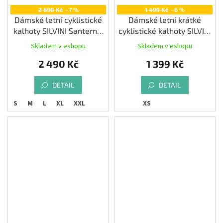
2 690 Kč
–7 %
1 499 Kč
–6 %
Dámské letní cyklistické
Dámské letní krátké
kalhoty SILVINI Santerno,
cyklistické kalhoty SILVINI
black/white
Merana, black
Skladem v eshopu
Skladem v eshopu
2 490 Kč
1 399 Kč
DETAIL
DETAIL
S
S
M
L
XL
XXL
XS