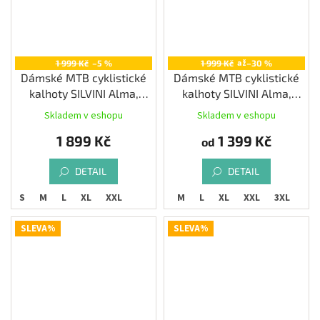
až
1 999 Kč
–5 %
1 999 Kč
–30 %
Dámské MTB cyklistické
Dámské MTB cyklistické
kalhoty SILVINI Alma,
kalhoty SILVINI Alma,
cloud
black
Skladem v eshopu
Skladem v eshopu
1 899 Kč
1 399 Kč
od
DETAIL
DETAIL
S
S
M
L
XL
XXL
XS
S
M
L
XL
XXL
3XL
SLEVA%
SLEVA%