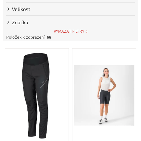
Měna
Velikost
(CZK)
Značka
Přihlášení
VYMAZAT FILTRY
Položek k zobrazení:
66
V
ý
p
i
s
p
r
o
d
u
k
t
ů