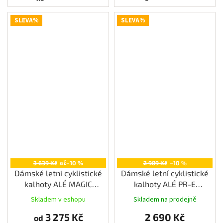
SLEVA%
SLEVA%
až
3 639 Kč
–10 %
2 989 Kč
–10 %
Dámské letní cyklistické
Dámské letní cyklistické
kalhoty ALÉ MAGIC
kalhoty ALÉ PR-E
COLOUR PR-E, bordeaux
SAUVAGE, black
Skladem v eshopu
Skladem na prodejně
3 275 Kč
2 690 Kč
od