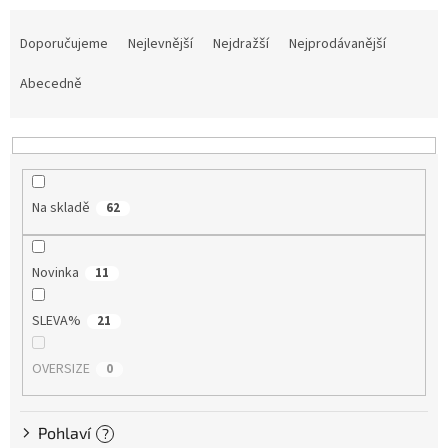
Ř
Tretry
a
Doporučujeme
Nejlevnější
Nejdražší
Nejprodávanější
z
e
Abecedně
Doplňky
n
í
Poukazy
p
r
Dárky
pro
o
cyklisty
Na skladě
62
d
u
k
Výprodej
Novinka
11
t
ů
Novinky
SLEVA%
21
Sleva
pro
OVERSIZE
0
věrné
Značky
Pohlaví
?