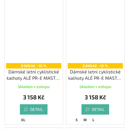
3 509 Kč
–10 %
3 509 Kč
–10 %
Dámské letní cyklistické
Dámské letní cyklistické
kalhoty ALÉ PR-E MASTER
kalhoty ALÉ PR-E MASTER
2.0, navy blue
2.0, brownie
Skladem v eshopu
Skladem v eshopu
3 158 Kč
3 158 Kč
DETAIL
DETAIL
XL
S
M
L