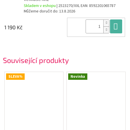
Skladem v eshopu
| 2523270/XXL
EAN:
8592201065787
Můžeme doručit do:
13.8.2026
Do
1 190 Kč
Související produkty
SLEVA%
Novinka