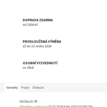
DOPRAVA ZDARMA
od 2000 Kč
PRODLOUŽENÁ VÝMĚNA
až do 10. ledna 2026
OSOBNÍ VYZVEDNUTÍ
ve Zlíně
Varianty
Popis
Diskuze
Velikost: M
Skladem v eshopu
| 2523270/M
EAN:
8592201065756