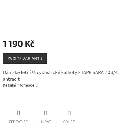
Měna
(CZK)
Přihlášení
1 190 Kč
Měrná
ZVOLTE VARIANTU
cena:
Dámské letní ¾ cyklistické kalhoty ETAPE SARA 2.0 3/4,
antracit
Detailní informace
ZEPTAT SE
HLÍDAT
SDÍLET