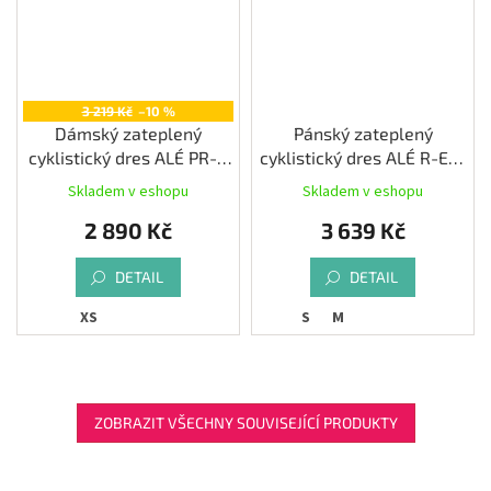
3 219 Kč
–10 %
Dámský zateplený
Pánský zateplený
cyklistický dres ALÉ PR-R
cyklistický dres ALÉ R-EV1
STARS, aqua
WARM RACE, burgundy
Skladem v eshopu
Skladem v eshopu
2 890 Kč
3 639 Kč
DETAIL
DETAIL
XS
S
M
ZOBRAZIT VŠECHNY SOUVISEJÍCÍ PRODUKTY