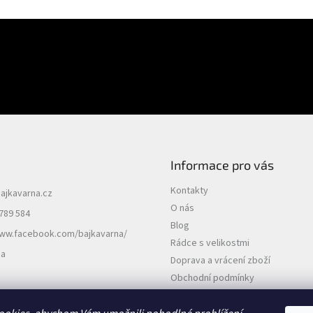
E-mail
uktech na našem e-shopu.
PŘIHLÁSIT SE
Informace pro vás
Kontakty
ajkavarna.cz
O nás
789 584
Blog
www.facebook.com/bajkavarna/
Rádce s velikostmi
na
Doprava a vrácení zboží
Obchodní podmínky
Podmínky ochrany osobních údajů