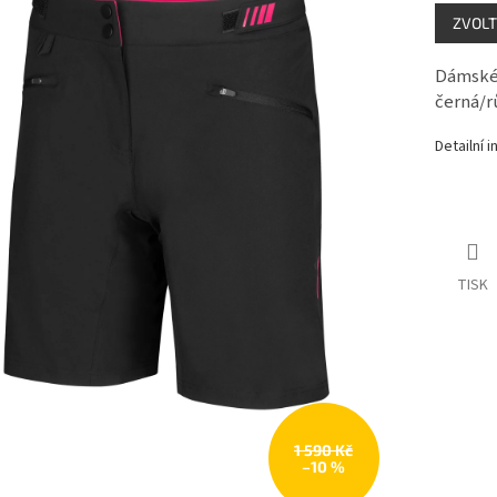
Měrná
ZVOLT
cena:
Dámské 
černá/r
Detailní 
TISK
1 590 Kč
–10 %