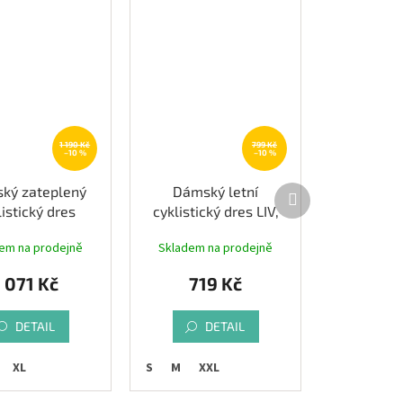
1 190 Kč
799 Kč
–10 %
–10 %
Další
ký zateplený
Dámský letní
produkt
listický dres
cyklistický dres LIV,
TAPE GAIA,
růžová/černá
em na prodejně
Skladem na prodejně
enta/černá
1 071 Kč
719 Kč
DETAIL
DETAIL
XL
S
M
XXL