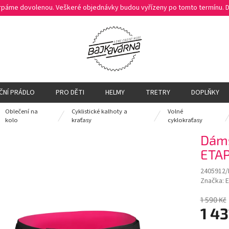
čerpáme dovolenou. Veškeré objednávky budou vyřízeny po tomto termínu.
ČNÍ PRÁDLO
PRO DĚTI
HELMY
TRETRY
DOPLŇKY
Oblečení na
Cyklistické kalhoty a
Volné
ů
kolo
kraťasy
cyklokraťasy
Dáms
ETAP
2405912
Značka:
E
1 590 Kč
1 43