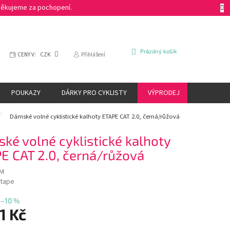
 Děkujeme za pochopení.
NÁKUPNÍ
Prázdný košík
CENY V:
CZK
Přihlášení
KOŠÍK
POUKAZY
DÁRKY PRO CYKLISTY
VÝPRODEJ
ZNAČKY
Dámské volné cyklistické kalhoty ETAPE CAT 2.0, černá/růžová
ké volné cyklistické kalhoty
E CAT 2.0, černá/růžová
/M
tape
–10 %
1 Kč