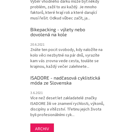
Výběr vhodného dárku může být někdy
problém, zažil to asi každý. Je mnoho
faktorů, které hrají roli a které darující
musí řešit. Odkud vůbec začít, ja...
Bikepacking - výlety nebo
dovolená na kole
20.6.2021
Znáte ten pocit svobody, kdy naložíte na
kolo věci nezbytné na pár dnů, vyrazíte
kam vás zrovna vede cesta, touláte se
krajinou, každý večer zalehnete...
ISADORE - nadčasová cyklistická
móda ze Slovenska
3.6.2021
Více než deset let zakladatelé značky
ISADORE žili ve znamení rychlosti, výkonů,
discipíny a vítězství. Třetinu jejich života
byli profesionálními cyk...
ARCHIV