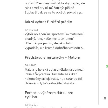
počasí. Přes den umí být hezky, teplo, ale
rána a večery už můžou být pěkně
štiplavé! Jak se na to obléct, pokud vyr...
Jak si vybrat funkční prádlo
12.11.2023
Výběr oblečení na sportovní aktivitu není
snadný. Ano, naše motto zní „není
důležité, jak jezdíš, ale jak u toho
vypadáš“, ale kromě dobrého vzhledu z...
Představujeme značky - Maloja
ETA
30.1.2023
S
Maloja je horská oblast někde na pomezí
Itálie a Švýcarska. Tam kde se klikatí
nekonečný Maloja Pass, kde stranou od
davového lyžařského šílenství stá...
Pomoc s výběrem dárku pro
cyklistu
M
13.11.2021