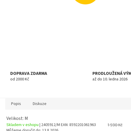
DOPRAVA ZDARMA
PRODLOUŽENÁ VÝ
od 2000 Kč
až do 10. ledna 2026
Popis
Diskuze
Velikost: M
Skladem v eshopu
| 2405912/M
EAN:
8592201061963
1 590 Kč
Můžeme doručit do:
13.8.2026