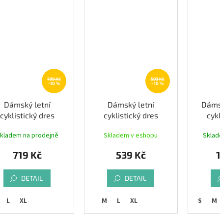
799 Kč
599 Kč
–10 %
–10 %
Dámský letní
Dámský letní
Dáms
cyklistický dres
cyklistický dres
cyk
PE LIV, bílá|růžová
ETAPE CLARA,
E
kladem na prodejně
Skladem v eshopu
Sklad
černá/růžová
mag
719 Kč
539 Kč
DETAIL
DETAIL
L
XL
S
M
L
XL
S
M