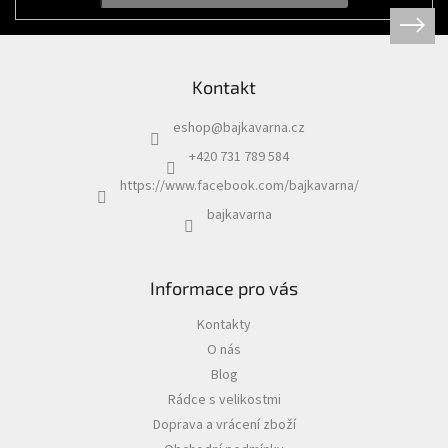
Kontakt
eshop
@
bajkavarna.cz
+420 731 789 584
https://www.facebook.com/bajkavarna/
bajkavarna
Informace pro vás
Kontakty
O nás
Blog
Rádce s velikostmi
Doprava a vrácení zboží