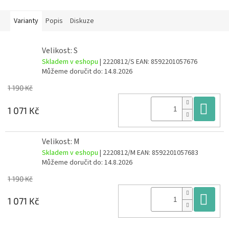
Varianty
Popis
Diskuze
Velikost: S
Skladem v eshopu
| 2220812/S
EAN:
8592201057676
Můžeme doručit do:
14.8.2026
1 190 Kč
Do
1 071 Kč
Velikost: M
Skladem v eshopu
| 2220812/M
EAN:
8592201057683
Můžeme doručit do:
14.8.2026
1 190 Kč
Do
1 071 Kč