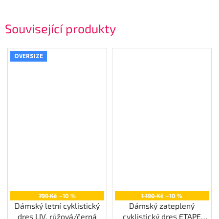
Související produkty
OVERSIZE
799 Kč
–10 %
1 190 Kč
–10 %
Dámský letní cyklistický
Dámský zateplený
dres LIV, růžová/černá
cyklistický dres ETAPE