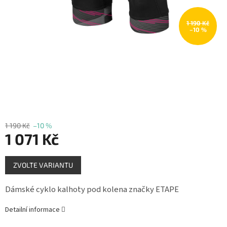
Měna
(CZK)
1 190 Kč
–10 %
Přihlášení
1 190 Kč
–10 %
1 071 Kč
Měrná
ZVOLTE VARIANTU
cena:
Dámské cyklo kalhoty pod kolena značky ETAPE
Detailní informace