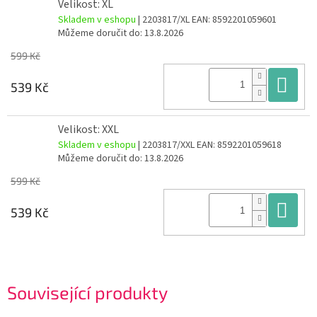
Velikost: XL
Skladem v eshopu
| 2203817/XL
EAN:
8592201059601
Můžeme doručit do:
13.8.2026
599 Kč
Do
539 Kč
Velikost: XXL
Skladem v eshopu
| 2203817/XXL
EAN:
8592201059618
Můžeme doručit do:
13.8.2026
599 Kč
Do
539 Kč
Související produkty