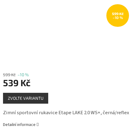
Měna
(CZK)
599 Kč
–10 %
Přihlášení
599 Kč
–10 %
539 Kč
Měrná
ZVOLTE VARIANTU
cena:
Zimní sportovní rukavice Etape LAKE 2.0 WS+, černá/reflex
Detailní informace