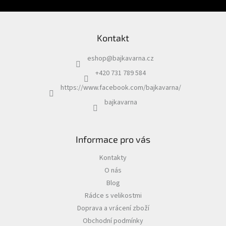
Kontakt
eshop
@
bajkavarna.cz
+420 731 789 584
https://www.facebook.com/bajkavarna/
bajkavarna
Informace pro vás
Kontakty
O nás
Blog
Rádce s velikostmi
Doprava a vrácení zboží
Obchodní podmínky