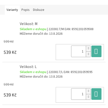
Varianty
Popis
Diskuze
Velikost: M
Skladem v eshopu
| 2203817/M
EAN:
8592201059588
Můžeme doručit do:
13.8.2026
599 Kč
Do
539 Kč
Velikost: L
Skladem v eshopu
| 2203817/L
EAN:
8592201059595
Můžeme doručit do:
13.8.2026
599 Kč
Do
539 Kč