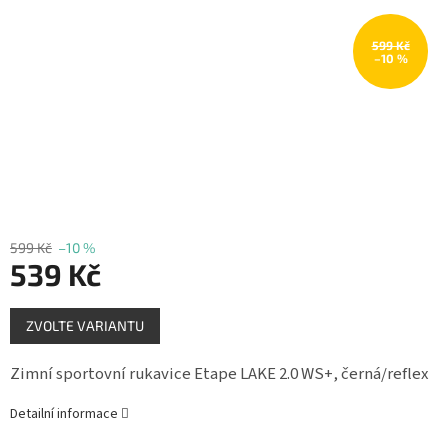
Měna
(CZK)
599 Kč
–10 %
Přihlášení
599 Kč
–10 %
539 Kč
Měrná
ZVOLTE VARIANTU
cena:
Zimní sportovní rukavice Etape LAKE 2.0 WS+, černá/reflex
Detailní informace