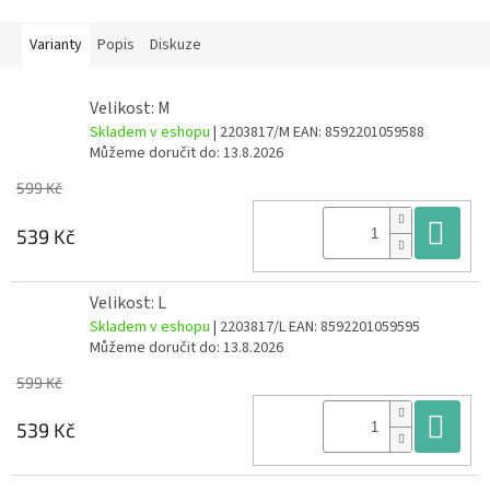
Varianty
Popis
Diskuze
Velikost: M
Skladem v eshopu
| 2203817/M
EAN:
8592201059588
Můžeme doručit do:
13.8.2026
599 Kč
Do
539 Kč
Velikost: L
Skladem v eshopu
| 2203817/L
EAN:
8592201059595
Můžeme doručit do:
13.8.2026
599 Kč
Do
539 Kč