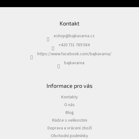
Kontakt
eshop
@
bajkavarna.cz
+420 731 789 584
https://www.facebook.com/bajkavarna/
bajkavarna
Informace pro vás
Kontakty
O nás
Blog
Rádce s velikostmi
Doprava a vrácení zboží
Obchodní podmínky