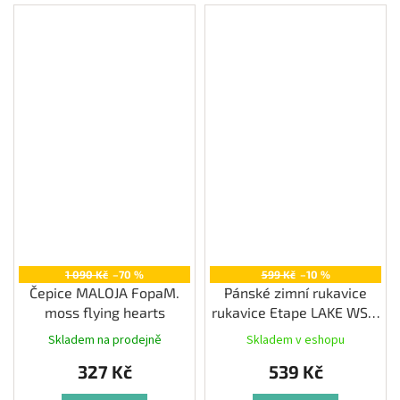
1 090 Kč
–70 %
599 Kč
–10 %
Čepice MALOJA FopaM.
Pánské zimní rukavice
moss flying hearts
rukavice Etape LAKE WS+,
černá
Skladem na prodejně
Skladem v eshopu
327 Kč
539 Kč