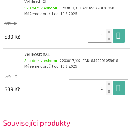
Velikost: XL
Skladem v eshopu
| 2203817/XL
EAN:
8592201059601
Můžeme doručit do:
13.8.2026
599 Kč
Do
539 Kč
Velikost: XXL
Skladem v eshopu
| 2203817/XXL
EAN:
8592201059618
Můžeme doručit do:
13.8.2026
599 Kč
Do
539 Kč
Související produkty