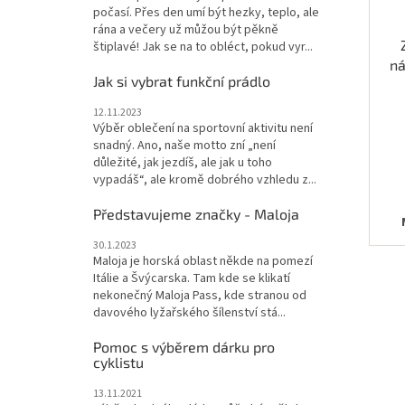
počasí. Přes den umí být hezky, teplo, ale
rána a večery už můžou být pěkně
štiplavé! Jak se na to obléct, pokud vyr...
ná
Jak si vybrat funkční prádlo
12.11.2023
Výběr oblečení na sportovní aktivitu není
snadný. Ano, naše motto zní „není
důležité, jak jezdíš, ale jak u toho
vypadáš“, ale kromě dobrého vzhledu z...
Představujeme značky - Maloja
S
30.1.2023
Maloja je horská oblast někde na pomezí
Itálie a Švýcarska. Tam kde se klikatí
nekonečný Maloja Pass, kde stranou od
davového lyžařského šílenství stá...
Pomoc s výběrem dárku pro
cyklistu
13.11.2021