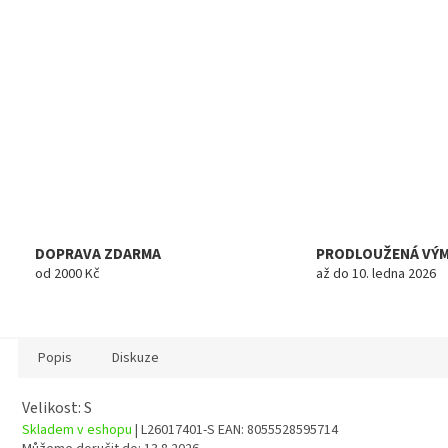
DOPRAVA ZDARMA
PRODLOUŽENÁ VÝ
od 2000 Kč
až do 10. ledna 2026
Popis
Diskuze
Velikost: S
Skladem v eshopu
| L26017401-S
EAN:
8055528595714