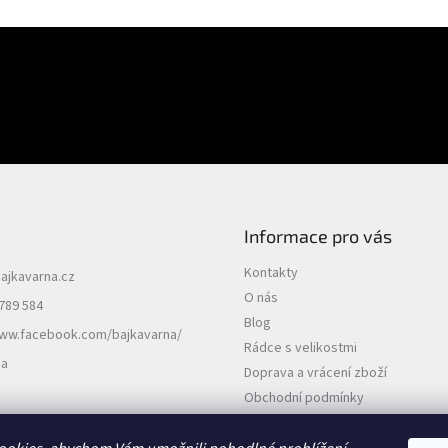
E-mail
uktech na našem e-shopu.
PŘIHLÁSIT SE
Informace pro vás
Kontakty
ajkavarna.cz
O nás
789 584
Blog
www.facebook.com/bajkavarna/
Rádce s velikostmi
na
Doprava a vrácení zboží
Obchodní podmínky
Podmínky ochrany osobních údajů