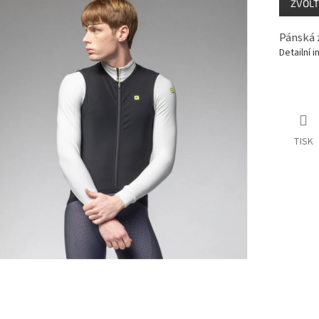
ZVOLT
cena:
Pánská 
Detailní 
TISK