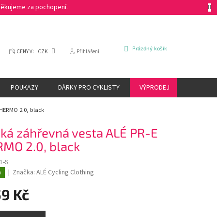
 Děkujeme za pochopení.
NÁKUPNÍ
Prázdný košík
CENY V:
CZK
Přihlášení
KOŠÍK
POUKAZY
DÁRKY PRO CYKLISTY
VÝPRODEJ
ZNAČKY
THERMO 2.0, black
ká záhřevná vesta ALÉ PR-E
MO 2.0, black
1-S
Značka:
ALÉ Cycling Clothing
a
59 Kč