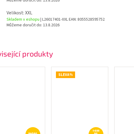
Můžeme doručit do:
13.8.2026
Velikost: XXL
Skladem v eshopu
| L26017401-XXL
EAN:
8055528595752
Můžeme doručit do:
13.8.2026
isející produkty
SLEVA%
1 039
649 Kč
Kč