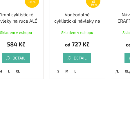
až
–10 %
–30 %
Zimní cyklistické
Voděodolné
Náv
vleky na ruce ALÉ
cyklistické návleky na
CRAF
Plus
ruce KLIMATIK
Skladem v eshopu
Skladem v eshopu
Skl
WINTER K-ATMO
584 Kč
727 Kč
od
o
DETAIL
DETAIL
M
L
XL
S
M
L
XS/S
M/L
XL