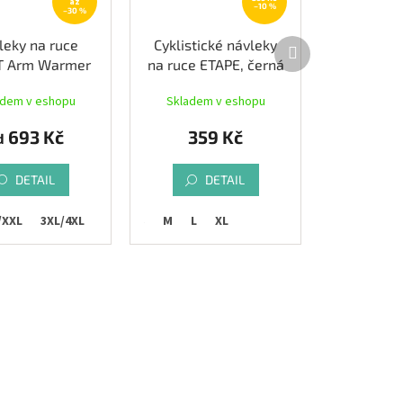
až
–10 %
–30 %
Další
leky na ruce
Cyklistické návleky
produkt
T Arm Warmer
na ruce ETAPE, černá
adem v eshopu
Skladem v eshopu
693 Kč
359 Kč
d
DETAIL
DETAIL
/XXL
3XL/4XL
S
M
L
XL