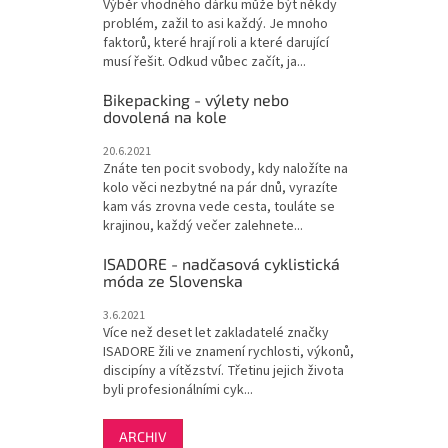
Výběr vhodného dárku může být někdy
problém, zažil to asi každý. Je mnoho
faktorů, které hrají roli a které darující
musí řešit. Odkud vůbec začít, ja...
Bikepacking - výlety nebo
dovolená na kole
20.6.2021
Znáte ten pocit svobody, kdy naložíte na
kolo věci nezbytné na pár dnů, vyrazíte
kam vás zrovna vede cesta, touláte se
krajinou, každý večer zalehnete...
ISADORE - nadčasová cyklistická
móda ze Slovenska
3.6.2021
Více než deset let zakladatelé značky
ISADORE žili ve znamení rychlosti, výkonů,
discipíny a vítězství. Třetinu jejich života
byli profesionálními cyk...
ARCHIV