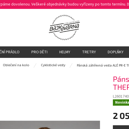
čerpáme dovolenou. Veškeré objednávky budou vyřízeny po tomto termínu.
ČNÍ PRÁDLO
PRO DĚTI
HELMY
TRETRY
DOPLŇKY
ů
Oblečení na kolo
Cyklistické vesty
Pánská záhřevná vesta ALÉ PR-E 
Páns
THER
L2601740
Novink
2 0
Měrná