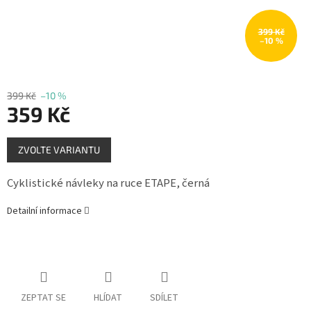
Měna
(CZK)
399 Kč
–10 %
Přihlášení
399 Kč
–10 %
359 Kč
Měrná
ZVOLTE VARIANTU
cena:
Cyklistické návleky na ruce ETAPE, černá
Detailní informace
ZEPTAT SE
HLÍDAT
SDÍLET