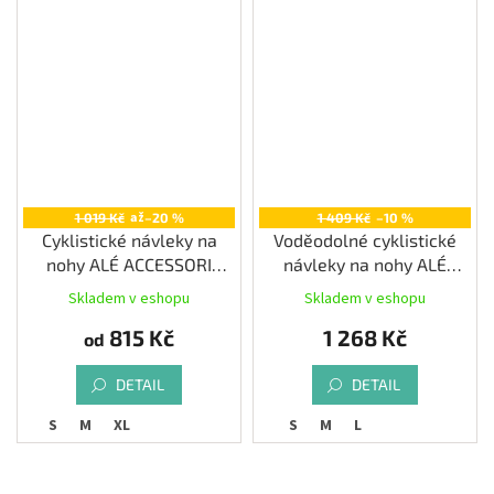
až
1 019 Kč
–20 %
1 409 Kč
–10 %
Cyklistické návleky na
Voděodolné cyklistické
nohy ALÉ ACCESSORI
návleky na nohy ALÉ
TERMICO
KLIMATIK WINTER K-ATMO
Skladem v eshopu
Skladem v eshopu
815 Kč
1 268 Kč
od
DETAIL
DETAIL
S
M
XL
S
M
L