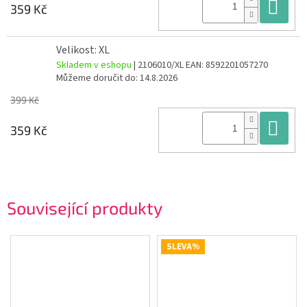
Do
359 Kč
Velikost: XL
Skladem v eshopu
| 2106010/XL
EAN:
8592201057270
Můžeme doručit do:
14.8.2026
399 Kč
Do
359 Kč
Související produkty
SLEVA%