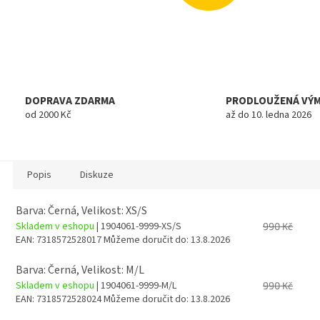
DOPRAVA ZDARMA
PRODLOUŽENÁ VÝ
od 2000 Kč
až do 10. ledna 2026
Popis
Diskuze
Barva: Černá, Velikost: XS/S
Skladem v eshopu
| 1904061-9999-XS/S
990 Kč
EAN:
7318572528017
Můžeme doručit do:
13.8.2026
Barva: Černá, Velikost: M/L
Skladem v eshopu
| 1904061-9999-M/L
990 Kč
EAN:
7318572528024
Můžeme doručit do:
13.8.2026