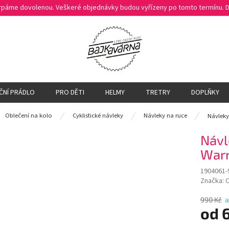
čerpáme dovolenou. Veškeré objednávky budou vyřízeny po tomto termínu.
ČNÍ PRÁDLO
PRO DĚTI
HELMY
TRETRY
DOPLŇKY
ů
Oblečení na kolo
Cyklistické návleky
Návleky na ruce
Návleky
Návl
War
1904061-
Značka:
990 Kč
a
od