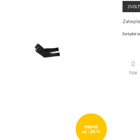
Měrná
ZVOLT
cena:
Zateple
Detailní 
TISK
990 Kč
až –30 %