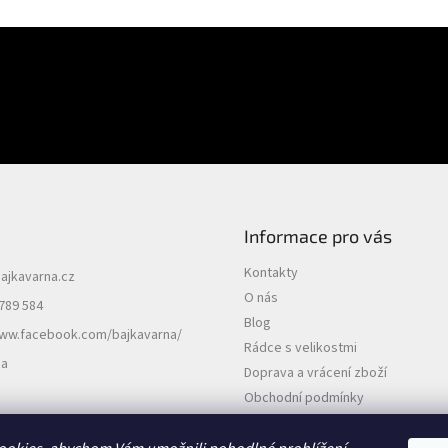
E-mail
uktech na našem e-shopu.
PŘIHLÁSIT SE
Informace pro vás
Kontakty
ajkavarna.cz
O nás
789 584
Blog
www.facebook.com/bajkavarna/
Rádce s velikostmi
na
Doprava a vrácení zboží
Obchodní podmínky
Podmínky ochrany osobních údajů