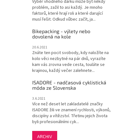
Výběr vhodného dárku může být někdy
problém, zažil to asi každý. Je mnoho
faktorů, které hrají roli a které darující
musí řešit. Odkud vůbec začít, ja...
Bikepacking - výlety nebo
dovolená na kole
20.6.2021
Znáte ten pocit svobody, kdy naložíte na
kolo věci nezbytné na pár dnů, vyrazíte
kam vás zrovna vede cesta, touláte se
krajinou, každý večer zalehnete...
ISADORE - nadčasová cyklistická
móda ze Slovenska
3.6.2021
Více než deset let zakladatelé značky
ISADORE žili ve znamení rychlosti, výkonů,
discipíny a vítězství. Třetinu jejich života
byli profesionálními cyk...
ARCHIV