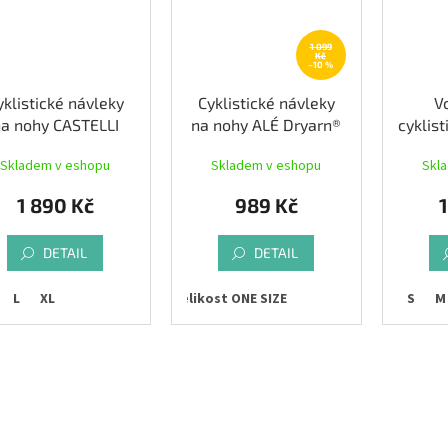
1 099
Kč
–10 %
yklistické návleky
Cyklistické návleky
V
a nohy CASTELLI
na nohy ALÉ Dryarn®
cyklis
anoflex 3G, black
nohy
Skladem v eshopu
Skladem v eshopu
Skl
WIN
1 890 Kč
989 Kč
DETAIL
DETAIL
L
XL
Velikost ONE SIZE
S
M