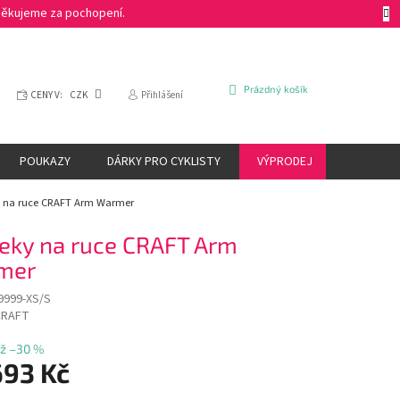
 Děkujeme za pochopení.
NÁKUPNÍ
Prázdný košík
CENY V:
CZK
Přihlášení
KOŠÍK
POUKAZY
DÁRKY PRO CYKLISTY
VÝPRODEJ
ZNAČKY
 na ruce CRAFT Arm Warmer
eky na ruce CRAFT Arm
mer
9999-XS/S
CRAFT
ž –30 %
693 Kč