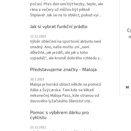
počasí. Přes den umí být hezky, teplo, ale
rána a večery už můžou být pěkně
štiplavé! Jak se na to obléct, pokud vyr...
Jak si vybrat funkční prádlo
C
n
12.11.2023
Výběr oblečení na sportovní aktivitu není
N
snadný. Ano, naše motto zní „není
důležité, jak jezdíš, ale jak u toho
vypadáš“, ale kromě dobrého vzhledu z...
Představujeme značky - Maloja
30.1.2023
Maloja je horská oblast někde na pomezí
M
Itálie a Švýcarska. Tam kde se klikatí
nekonečný Maloja Pass, kde stranou od
davového lyžařského šílenství stá...
Pomoc s výběrem dárku pro
cyklistu
13.11.2021