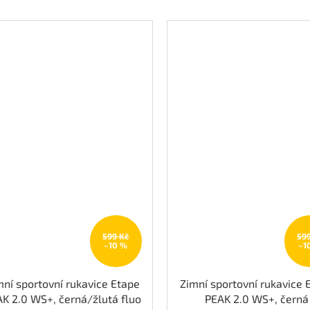
599 Kč
59
–10 %
–1
mní sportovní rukavice Etape
Zimní sportovní rukavice 
K 2.0 WS+, černá/žlutá fluo
PEAK 2.0 WS+, černá