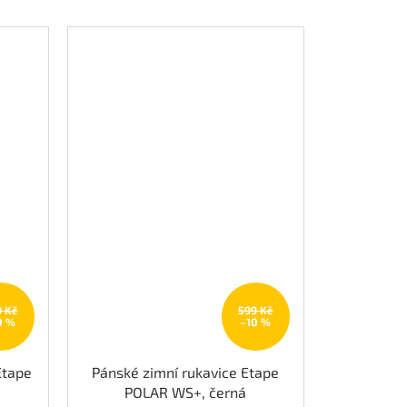
9 Kč
599 Kč
0 %
–10 %
Etape
Pánské zimní rukavice Etape
POLAR WS+, černá