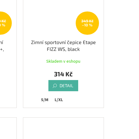
9 Kč
349 Kč
0 %
–10 %
ní
Zimní sportovní čepice Etape
+,
FIZZ WS, black
Skladem v eshopu
314 Kč
DETAIL
S/M
L/XL