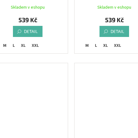
Skladem v eshopu
Skladem v eshopu
539 Kč
539 Kč
DETAIL
DETAIL
M
L
XL
XXL
M
L
XL
XXL