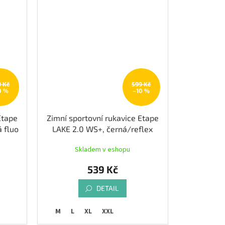
9 Kč
599 Kč
0 %
–10 %
Etape
Zimní sportovní rukavice Etape
 fluo
LAKE 2.0 WS+, černá/reflex
Skladem v eshopu
539 Kč
DETAIL
M
L
XL
XXL