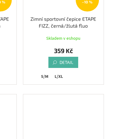
0 %
–10 %
TAPE
Zimní sportovní čepice ETAPE
á
FIZZ, černá/žlutá fluo
Skladem v eshopu
359 Kč
DETAIL
S/M
L/XL