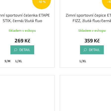
–10 %
–1
mní sportovní čelenka ETAPE
Zimní sportovní čepice E
STIX, černá/žlutá fluo
FIZZ, žlutá fluo/čern
Skladem v eshopu
Skladem v eshopu
269 Kč
359 Kč
DETAIL
DETAIL
S/M
L/XL
L/XL