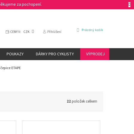
 Děkujeme za pochopení.
NÁKUPNÍ
Prázdný košík
CENY V:
CZK
Přihlášení
KOŠÍK
POUKAZY
DÁRKY PRO CYKLISTY
VÝPRODEJ
ZNAČKY
 čepice ETAPE
22
položek celkem