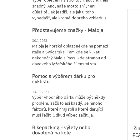
Výběr oblečení na sportovní aktivitu není
snadný. Ano, naše motto zní „není
důležité, jak jezdíš, ale jak u toho
vypadáš“, ale kromě dobrého vzhledu z...
Představujeme značky - Maloja
30.1.2023
Maloja je horská oblast někde na pomezí
Itálie a Švýcarska. Tam kde se klikatí
nekonečný Maloja Pass, kde stranou od
davového lyžařského šílenství stá...
Pomoc s výběrem dárku pro
cyklistu
13.11.2021
Výběr vhodného dárku může být někdy
problém, zažil to asi každý. Je mnoho
faktorů, které hrají roli a které darující
musí řešit. Odkud vůbec začít, ja...
Bikepacking - výlety nebo
Zi
dovolená na kole
PEA