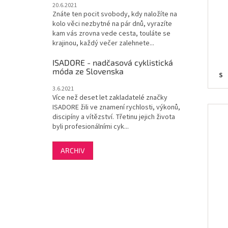
20.6.2021
Znáte ten pocit svobody, kdy naložíte na
kolo věci nezbytné na pár dnů, vyrazíte
kam vás zrovna vede cesta, touláte se
krajinou, každý večer zalehnete...
ISADORE - nadčasová cyklistická
móda ze Slovenska
S
3.6.2021
Více než deset let zakladatelé značky
ISADORE žili ve znamení rychlosti, výkonů,
discipíny a vítězství. Třetinu jejich života
byli profesionálními cyk...
ARCHIV