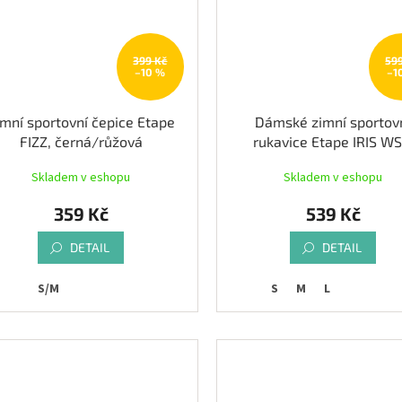
399 Kč
59
–10 %
–1
imní sportovní čepice Etape
Dámské zimní sportov
FIZZ, černá/růžová
rukavice Etape IRIS WS
černá/reflex
Skladem v eshopu
Skladem v eshopu
359 Kč
539 Kč
DETAIL
DETAIL
S/M
S
M
L