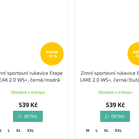
599 Kč
59
–10 %
–1
mní sportovní rukavice Etape
Zimní sportovní rukavice 
EAK 2.0 WS+, černá/modrá
LAKE 2.0 WS+, černá/žlutá
Skladem v eshopu
Skladem v eshopu
539 Kč
539 Kč
DETAIL
DETAIL
S
L
XL
XXL
M
L
XL
XXL