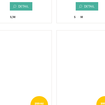
DETAIL
DETAIL
S/M
S
M
299 Kč
39