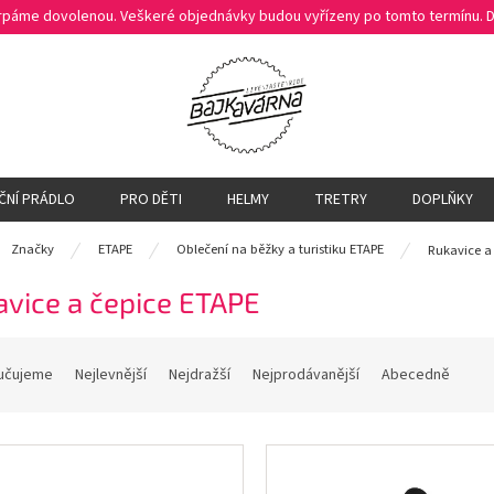
čerpáme dovolenou. Veškeré objednávky budou vyřízeny po tomto termínu.
ČNÍ PRÁDLO
PRO DĚTI
HELMY
TRETRY
DOPLŇKY
ů
Značky
ETAPE
Oblečení na běžky a turistiku ETAPE
Rukavice a
vice a čepice ETAPE
učujeme
Nejlevnější
Nejdražší
Nejprodávanější
Abecedně