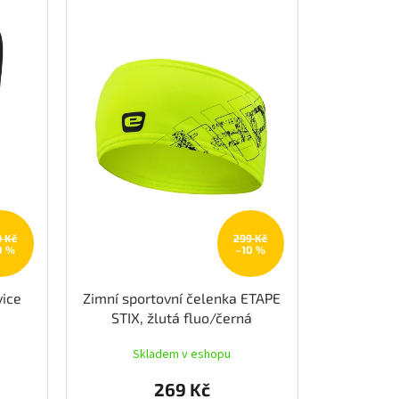
9 Kč
299 Kč
0 %
–10 %
ice
Zimní sportovní čelenka ETAPE
STIX, žlutá fluo/černá
Skladem v eshopu
269 Kč