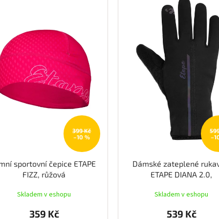
399 Kč
59
–10 %
–1
mní sportovní čepice ETAPE
Dámské zateplené rukav
FIZZ, růžová
ETAPE DIANA 2.0,
černá/rainbow
Skladem v eshopu
Skladem v eshopu
359 Kč
539 Kč