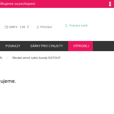
 Děkujeme za pochopení.
NÁKUPNÍ
Prázdný košík
CENY V:
CZK
Přihlášení
KOŠÍK
POUKAZY
DÁRKY PRO CYKLISTY
VÝPRODEJ
ZNAČKY
dy
Pánské zimní cyklo bundy DOTOUT
vujeme.