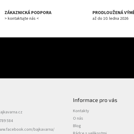
ZÁKAZNICKÁ PODPORA
PRODLOUŽENÁ VÝM
> kontaktujte nás <
až do 10. ledna 2026
E-mail
uktech na našem e-shopu.
PŘIHLÁSIT SE
Informace pro vás
Kontakty
ajkavarna.cz
O nás
789 584
Blog
www.facebook.com/bajkavarna/
Rádce s velikostmi