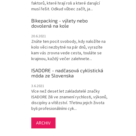
faktorů, které hrají roli a které darující
musí řešit. Odkud vůbec začít, ja...
Bikepacking - výlety nebo
dovolená na kole
20.6.2021
Znáte ten pocit svobody, kdy naložíte na
kolo věci nezbytné na pár dnů, vyrazíte
kam vás zrovna vede cesta, touláte se
krajinou, každý večer zalehnete...
ISADORE - nadčasová cyklistická
móda ze Slovenska
3.6.2021
Více než deset let zakladatelé značky
ISADORE žili ve znamení rychlosti, výkonů,
discipíny a vítězství. Třetinu jejich života
byli profesionálními cyk...
ARCHIV