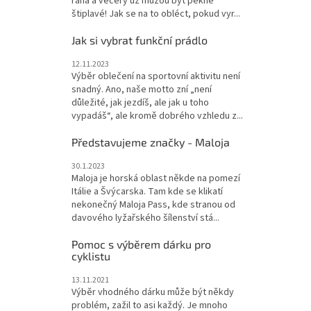
rána a večery už můžou být pěkně
štiplavé! Jak se na to obléct, pokud vyr...
Jak si vybrat funkční prádlo
12.11.2023
Výběr oblečení na sportovní aktivitu není
snadný. Ano, naše motto zní „není
důležité, jak jezdíš, ale jak u toho
vypadáš“, ale kromě dobrého vzhledu z...
Představujeme značky - Maloja
30.1.2023
Maloja je horská oblast někde na pomezí
Itálie a Švýcarska. Tam kde se klikatí
nekonečný Maloja Pass, kde stranou od
davového lyžařského šílenství stá...
Pomoc s výběrem dárku pro
cyklistu
13.11.2021
Výběr vhodného dárku může být někdy
problém, zažil to asi každý. Je mnoho