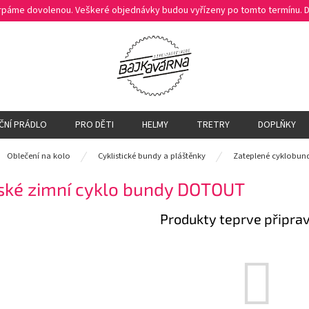
čerpáme dovolenou. Veškeré objednávky budou vyřízeny po tomto termínu.
ČNÍ PRÁDLO
PRO DĚTI
HELMY
TRETRY
DOPLŇKY
ů
Oblečení na kolo
Cyklistické bundy a pláštěnky
Zateplené cyklobun
ské zimní cyklo bundy DOTOUT
Produkty teprve připra