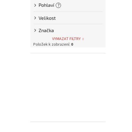
p
Pohlaví
?
a
n
Velikost
e
l
Značka
VYMAZAT FILTRY
Položek k zobrazení:
0