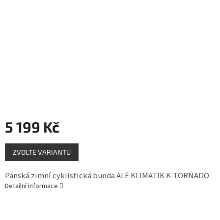
Měna
(CZK)
Přihlášení
5 199 Kč
Měrná
ZVOLTE VARIANTU
cena:
Pánská zimní cyklistická bunda ALÉ KLIMATIK K-TORNADO
Detailní informace