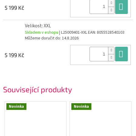
Do
5 199 Kč
Velikost: XXL
Skladem v eshopu
| L25009401-XXL
EAN:
8055528540103
Můžeme doručit do:
14.8.2026
Do
5 199 Kč
Související produkty
Novinka
Novinka