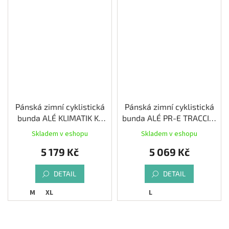
Pánská zimní cyklistická
Pánská zimní cyklistická
bunda ALÉ KLIMATIK K-
bunda ALÉ PR-E TRACCIA,
TORNADO, slate blue
black
Skladem v eshopu
Skladem v eshopu
5 179 Kč
5 069 Kč
DETAIL
DETAIL
M
XL
L