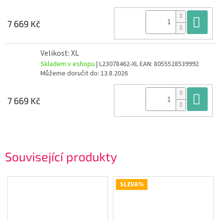
Do
7 669 Kč
Velikost: XL
Skladem v eshopu
| L23078462-XL
EAN:
8055528539992
Můžeme doručit do:
13.8.2026
Do
7 669 Kč
Související produkty
SLEVA%