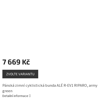
Měna
(CZK)
Přihlášení
7 669 Kč
Měrná
ZVOLTE VARIANTU
cena:
Pánská zimní cyklistická bunda ALÉ R-EV1 RIPARO, army
green
Detailní informace