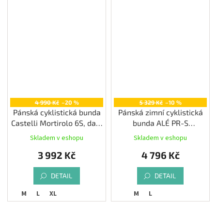
4 990 Kč
–20 %
5 329 Kč
–10 %
Pánská cyklistická bunda
Pánská zimní cyklistická
Castelli Mortirolo 6S, dark
bunda ALÉ PR-S
gray/silver gray-red
GRADIENT, navy blue
Skladem v eshopu
Skladem v eshopu
reflex
3 992 Kč
4 796 Kč
DETAIL
DETAIL
M
L
XL
M
L