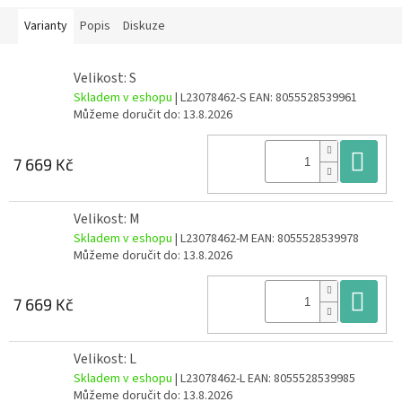
Varianty
Popis
Diskuze
Velikost: S
Skladem v eshopu
| L23078462-S
EAN:
8055528539961
Můžeme doručit do:
13.8.2026
Do
7 669 Kč
Velikost: M
Skladem v eshopu
| L23078462-M
EAN:
8055528539978
Můžeme doručit do:
13.8.2026
Do
7 669 Kč
Velikost: L
Skladem v eshopu
| L23078462-L
EAN:
8055528539985
Můžeme doručit do:
13.8.2026