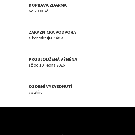
c
DOPRAVA ZDARMA
í
od 2000 Kč
p
r
v
ZÁKAZNICKÁ PODPORA
k
y
> kontaktujte nás <
v
ý
p
PRODLOUŽENÁ VÝMĚNA
i
až do 10. ledna 2026
s
u
OSOBNÍ VYZVEDNUTÍ
ve Zlíně
Z
á
Odebírat newsletter
p
a