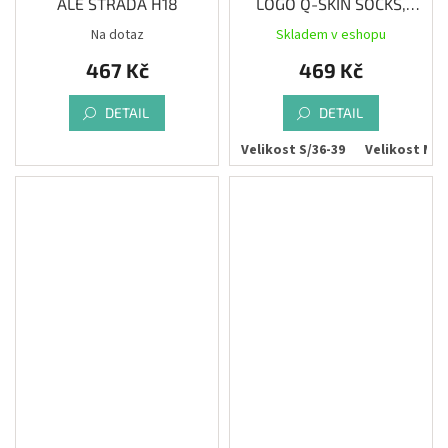
ALÉ STRADA H18
LOGO Q-SKIN SOCKS,
black/fluo yellow
Na dotaz
Skladem v eshopu
467 Kč
469 Kč
DETAIL
DETAIL
Velikost L/44-47
Velikost S/36-39
Velikost M/4