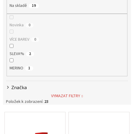
o
Na skladě
19
d
Tretry
u
k
Novinka
Doplňky
0
t
ů
VÍCE BAREV
0
Poukazy
Dárky
SLEVA%
2
pro
cyklisty
MERINO
1
Výprodej
Značka
Novinky
VYMAZAT FILTRY
Položek k zobrazení:
23
Sleva
pro
V
věrné
ý
p
Značky
i