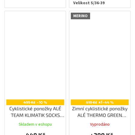
Velikost S/36-39
MERINO
až
499 Kč
–10 %
519 Kč
–44 %
Cyklistické ponožky ALÉ
Zimní cyklistické ponožky
TEAM KLIMATIK SOCKS
ALÉ THERMO GREEN
H22
SOCKS H18
Skladem v eshopu
Vyprodáno
449 Kč
290 Kč