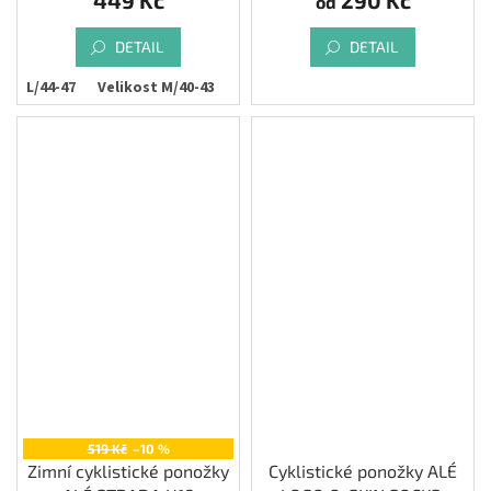
od
DETAIL
DETAIL
ost L/44-47
Velikost M/40-43
519 Kč
–10 %
Zimní cyklistické ponožky
Cyklistické ponožky ALÉ