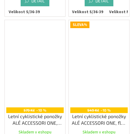
DETAIL
DETAIL
Velikost S/36-39
Velikost L/44-47
Velikost S/36-39
Velikost M/4
SLEVA%
579 Kč
–10 %
549 Kč
–10 %
Letní cyklistické ponožky
Letní cyklistické ponožky
ALÉ ACCESSORI ONE,
ALÉ ACCESSORI ONE, fluo
white
yellow
Skladem v eshopu
Skladem v eshopu