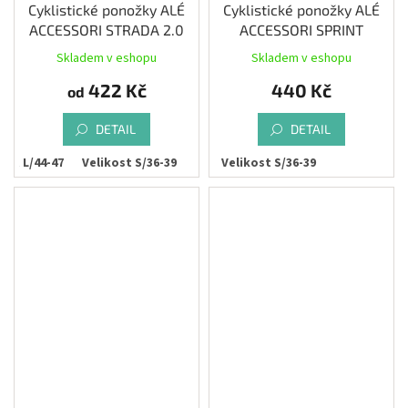
Cyklistické ponožky ALÉ
Cyklistické ponožky ALÉ
ACCESSORI STRADA 2.0
ACCESSORI SPRINT
Skladem v eshopu
Skladem v eshopu
422 Kč
440 Kč
od
DETAIL
DETAIL
ost L/44-47
Velikost S/36-39
Velikost S/36-39