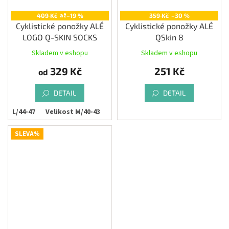
až
409 Kč
–19 %
359 Kč
–30 %
Cyklistické ponožky ALÉ
Cyklistické ponožky ALÉ
LOGO Q-SKIN SOCKS
QSkin 8
Skladem v eshopu
Skladem v eshopu
Průměrné
hodnocení
329 Kč
251 Kč
od
produktu
je
3,5
DETAIL
DETAIL
z
ost L/44-47
Velikost M/40-43
5
hvězdiček.
SLEVA%