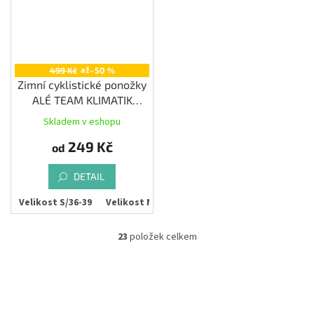
až
499 Kč
–50 %
Zimní cyklistické ponožky
ALÉ TEAM KLIMATIK
SOCKS H22
Skladem v eshopu
249 Kč
od
DETAIL
47
Velikost S/36-39
Velikost M/40-43
23
položek celkem
O
v
l
á
d
a