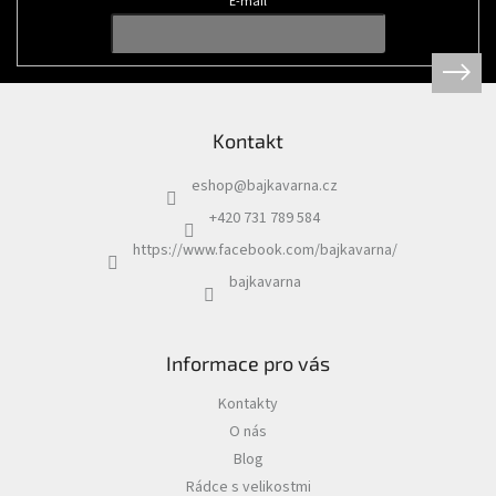
t
E-mail
í
Kontakt
eshop
@
bajkavarna.cz
+420 731 789 584
https://www.facebook.com/bajkavarna/
bajkavarna
Informace pro vás
Kontakty
O nás
Blog
Rádce s velikostmi