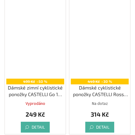
499 Kč
–50 %
449 Kč
–30 %
Dámské zimní cyklistické
Dámské cyklistické
ponožky CASTELLI Go 15,
ponožky CASTELLI Rosso
bordeaux/ brilliant pink
Corsa 11, black
Vyprodáno
Na dotaz
249 Kč
314 Kč
DETAIL
DETAIL