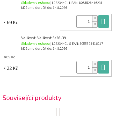
Skladem v eshopu
| L22234401-L
EAN:
8055528416231
Můžeme doručit do:
14.8.2026
Do
469 Kč
Velikost: Velikost S/36-39
Skladem v eshopu
| L22234401-S
EAN:
8055528416217
Můžeme doručit do:
14.8.2026
469 Kč
Do
422 Kč
Související produkty