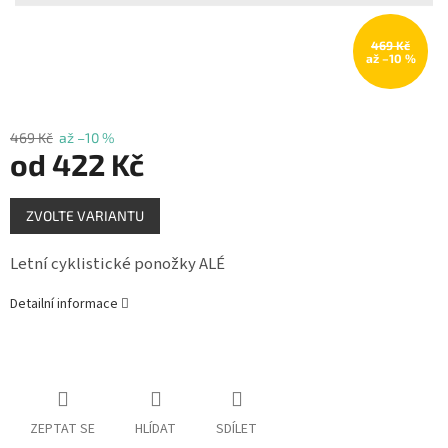
Měna
(CZK)
469 Kč
až –10 %
Přihlášení
469 Kč
až –10 %
od
422 Kč
Měrná
ZVOLTE VARIANTU
cena:
Letní cyklistické ponožky ALÉ
Detailní informace
ZEPTAT SE
HLÍDAT
SDÍLET