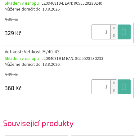
Skladem v eshopu
| L20946819-L
EAN:
8055528230240
Můžeme doručit do:
13.8.2026
409 Kč
Do
329 Kč
Velikost: Velikost M/40-43
Skladem v eshopu
| L20946819-M
EAN:
8055528230233
Můžeme doručit do:
13.8.2026
409 Kč
Do
368 Kč
Související produkty