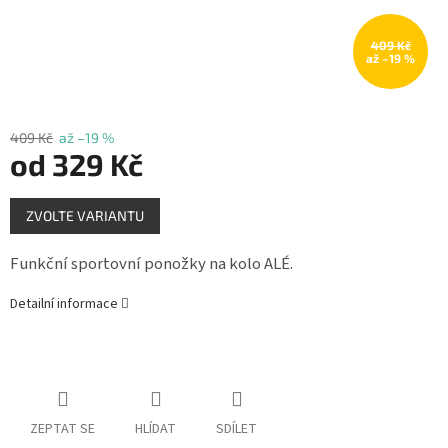
Měna
(CZK)
409 Kč
až –19 %
Přihlášení
409 Kč
až –19 %
od
329 Kč
Měrná
ZVOLTE VARIANTU
cena:
Funkční sportovní ponožky na kolo ALÉ.
Detailní informace
ZEPTAT SE
HLÍDAT
SDÍLET