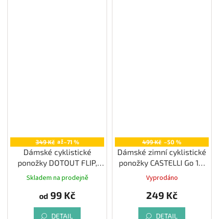
až
349 Kč
–71 %
499 Kč
–50 %
Dámské cyklistické
Dámské zimní cyklistické
ponožky DOTOUT FLIP,
ponožky CASTELLI Go 15,
black
bordeaux/ brilliant pink
Skladem na prodejně
Vyprodáno
99 Kč
249 Kč
od
DETAIL
DETAIL