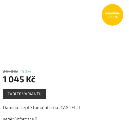
Měna
(CZK)
2 090 Kč
–50 %
Přihlášení
2 090 Kč
–50 %
1 045 Kč
Měrná
ZVOLTE VARIANTU
cena:
Dámské teplé funkční triko CASTELLI
Detailní informace