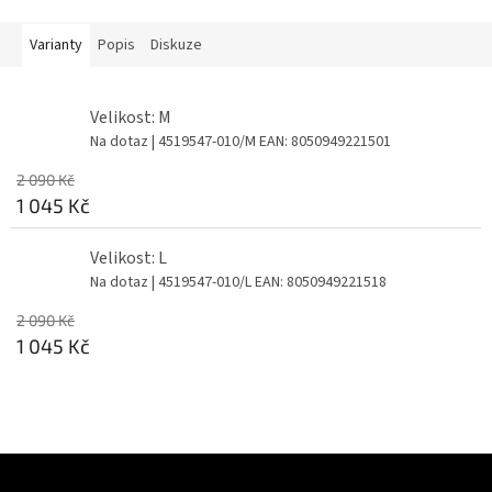
Varianty
Popis
Diskuze
Velikost: M
Na dotaz
| 4519547-010/M
EAN:
8050949221501
2 090 Kč
1 045 Kč
Velikost: L
Na dotaz
| 4519547-010/L
EAN:
8050949221518
2 090 Kč
1 045 Kč
Z
á