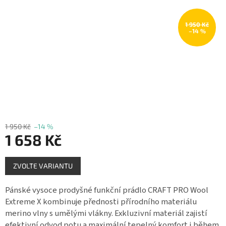
Měna
(CZK)
1 950 Kč
–14 %
Přihlášení
1 950 Kč
–14 %
1 658 Kč
Měrná
ZVOLTE VARIANTU
cena:
Pánské vysoce prodyšné funkční prádlo CRAFT PRO Wool
Extreme X kombinuje přednosti přírodního materiálu
merino vlny s umělými vlákny. Exkluzivní materiál zajistí
efektivní odvod potu a maximální tepelný komfort i během