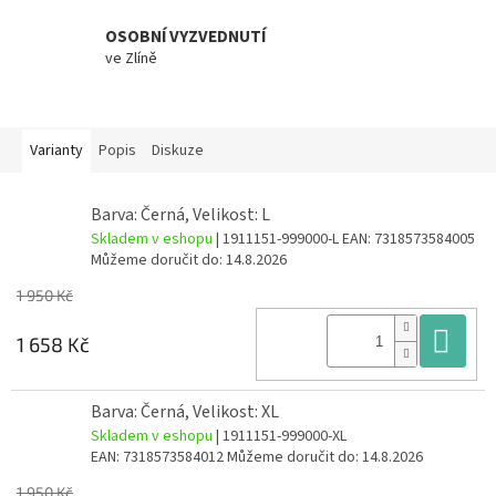
OSOBNÍ VYZVEDNUTÍ
ve Zlíně
Varianty
Popis
Diskuze
Barva: Černá, Velikost: L
Skladem v eshopu
| 1911151-999000-L
EAN:
7318573584005
Můžeme doručit do:
14.8.2026
1 950 Kč
Do
1 658 Kč
Barva: Černá, Velikost: XL
Skladem v eshopu
| 1911151-999000-XL
EAN:
7318573584012
Můžeme doručit do:
14.8.2026
1 950 Kč