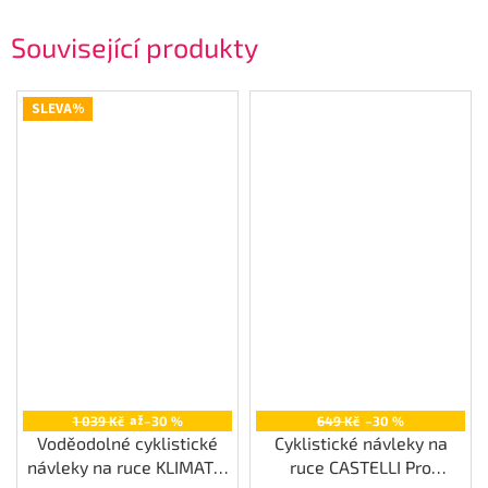
Související produkty
SLEVA%
až
1 039 Kč
–30 %
649 Kč
–30 %
Voděodolné cyklistické
Cyklistické návleky na
návleky na ruce KLIMATIK
ruce CASTELLI Pro