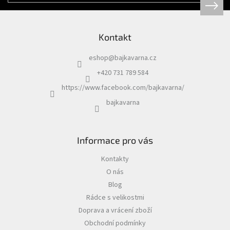
Kontakt
eshop
@
bajkavarna.cz
+420 731 789 584
https://www.facebook.com/bajkavarna/
bajkavarna
Informace pro vás
Kontakty
O nás
Blog
Rádce s velikostmi
Doprava a vrácení zboží
Obchodní podmínky