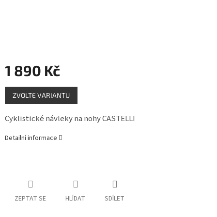
Měna
(CZK)
Přihlášení
1 890 Kč
Měrná
ZVOLTE VARIANTU
cena:
Cyklistické návleky na nohy CASTELLI
Detailní informace
ZEPTAT SE
HLÍDAT
SDÍLET