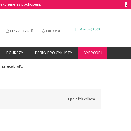
 Děkujeme za pochopení.
NÁKUPNÍ
Prázdný košík
CENY V:
CZK
Přihlášení
KOŠÍK
POUKAZY
DÁRKY PRO CYKLISTY
VÝPRODEJ
ZNAČKY
 na ruce ETAPE
1
položek celkem