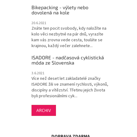
Bikepacking - výlety nebo
dovolená na kole
20.6.2021
Znáte ten pocit svobody, kdy naložíte na
kolo věci nezbytné na pár dnů, vyrazíte
kam vás zrovna vede cesta, touláte se
krajinou, každý večer zalehnete...
ISADORE - nadčasová cyklistická
móda ze Slovenska
3.6.2021
Více než deset let zakladatelé značky
ISADORE žili ve znamení rychlosti, výkonů,
discipíny a vítězství. Třetinu jejich života
byli profesionálními cyk...
ARCHIV
DOPRAVA ZDARMA