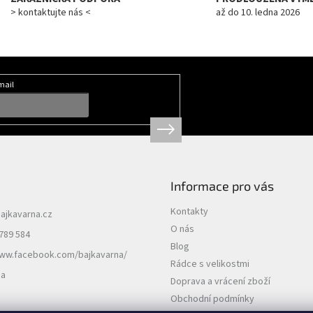
> kontaktujte nás <
až do 10. ledna 2026
mail
Informace pro vás
Kontakty
ajkavarna.cz
O nás
789 584
Blog
www.facebook.com/bajkavarna/
Rádce s velikostmi
na
Doprava a vrácení zboží
Obchodní podmínky