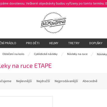
čerpáme dovolenou. Veškeré objednávky budou vyřízeny po tomto termínu.
ČNÍ PRÁDLO
PRO DĚTI
HELMY
TRETRY
DOPLŇKY
ů
Oblečení na kolo
Cyklistické návleky
Návleky na ruce
Návleky
leky na ruce ETAPE
učujeme
Nejlevnější
Nejdražší
Nejprodávanější
Abecedně