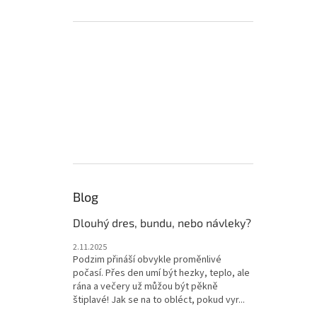
Blog
Dlouhý dres, bundu, nebo návleky?
2.11.2025
Podzim přináší obvykle proměnlivé
počasí. Přes den umí být hezky, teplo, ale
rána a večery už můžou být pěkně
štiplavé! Jak se na to obléct, pokud vyr...