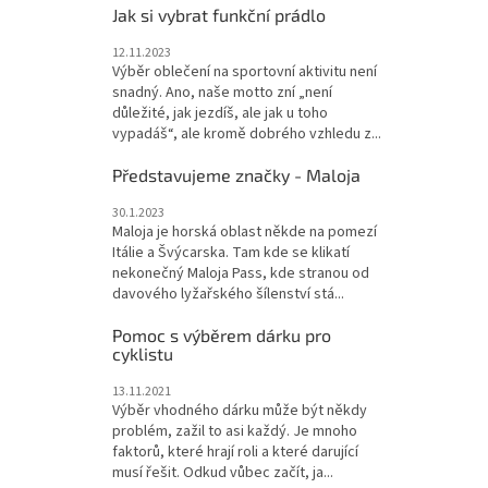
Jak si vybrat funkční prádlo
12.11.2023
Výběr oblečení na sportovní aktivitu není
snadný. Ano, naše motto zní „není
důležité, jak jezdíš, ale jak u toho
vypadáš“, ale kromě dobrého vzhledu z...
Představujeme značky - Maloja
30.1.2023
Maloja je horská oblast někde na pomezí
Itálie a Švýcarska. Tam kde se klikatí
nekonečný Maloja Pass, kde stranou od
davového lyžařského šílenství stá...
Pomoc s výběrem dárku pro
cyklistu
13.11.2021
Výběr vhodného dárku může být někdy
problém, zažil to asi každý. Je mnoho
faktorů, které hrají roli a které darující
musí řešit. Odkud vůbec začít, ja...