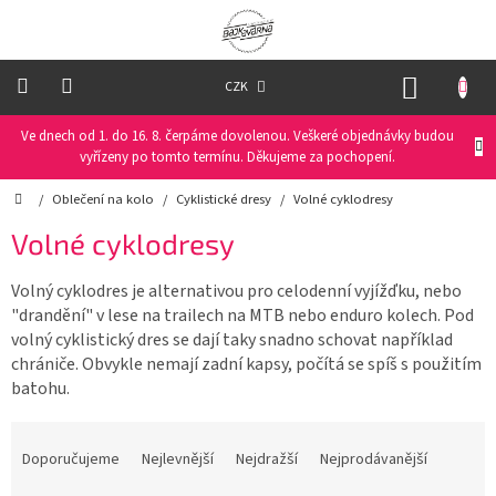
Přejít
na
obsah
NÁKUP
CZK
KOŠÍK
Ve dnech od 1. do 16. 8. čerpáme dovolenou. Veškeré objednávky budou
Oblečení
na
vyřízeny po tomto termínu. Děkujeme za pochopení.
kolo
Domů
/
Oblečení na kolo
/
Cyklistické dresy
/
Volné cyklodresy
Oblečení
Volné cyklodresy
na
běžky
Volný cyklodres je alternativou pro celodenní vyjížďku, nebo
"drandění" v lese na trailech na MTB nebo enduro kolech. Pod
Funkční
prádlo
volný cyklistický dres se dají taky snadno schovat například
chrániče. Obvykle nemají zadní kapsy, počítá se spíš s použitím
batohu.
PRO
DĚTI
Ř
a
Doporučujeme
Nejlevnější
Nejdražší
Nejprodávanější
Helmy
z