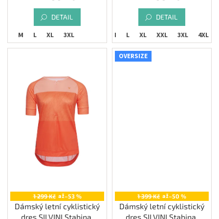
DETAIL
DETAIL
S
M
L
XL
3XL
XS
S
M
L
XL
XXL
3XL
4XL
OVERSIZE
až
až
1 299 Kč
–53 %
1 399 Kč
–50 %
Dámský letní cyklistický
Dámský letní cyklistický
dres SILVINI Stabina,
dres SILVINI Stabina,