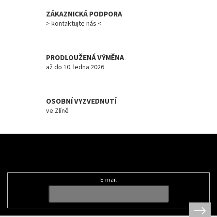
v
ZÁKAZNICKÁ PODPORA
k
y
> kontaktujte nás <
v
ý
p
PRODLOUŽENÁ VÝMĚNA
i
až do 10. ledna 2026
s
u
OSOBNÍ VYZVEDNUTÍ
ve Zlíně
Z
á
Odebírat newsletter
p
a
t
E-mail
í