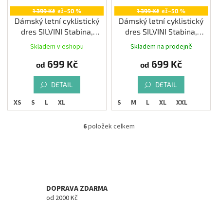
až
až
1 399 Kč
–50 %
1 399 Kč
–50 %
Dámský letní cyklistický
Dámský letní cyklistický
dres SILVINI Stabina,
dres SILVINI Stabina,
garden-green
navy-blue
Skladem v eshopu
Skladem na prodejně
699 Kč
699 Kč
od
od
DETAIL
DETAIL
XS
S
L
XL
XS
S
M
L
XL
XXL
6
položek celkem
O
v
l
á
d
a
c
DOPRAVA ZDARMA
í
od 2000 Kč
p
r