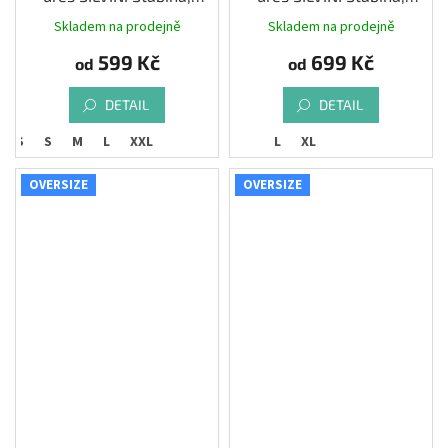
orange
plum-fuchsia
Skladem na prodejně
Skladem na prodejně
599 Kč
699 Kč
od
od
DETAIL
DETAIL
XS
S
M
L
XXL
L
XL
OVERSIZE
OVERSIZE