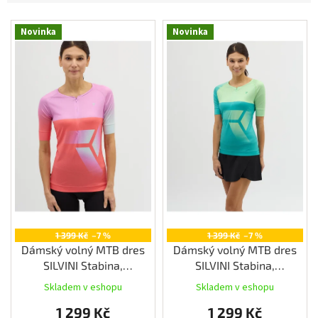
Měna
V
(CZK)
Novinka
Novinka
ý
p
Přihlášení
i
s
p
r
o
d
u
k
t
ů
1 399 Kč
–7 %
1 399 Kč
–7 %
Dámský volný MTB dres
Dámský volný MTB dres
SILVINI Stabina,
SILVINI Stabina,
blush/coral
green/ocean
Skladem v eshopu
Skladem v eshopu
1 299 Kč
1 299 Kč