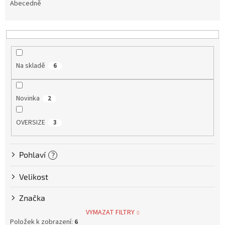
e
Abecedně
n
Tretry
í
p
Doplňky
r
o
Na skladě
6
Poukazy
d
u
Dárky
k
pro
Novinka
2
t
cyklisty
ů
OVERSIZE
3
Výprodej
Pohlaví
?
Novinky
Velikost
Sleva
pro
věrné
Značka
Značky
VYMAZAT FILTRY
Položek k zobrazení:
6