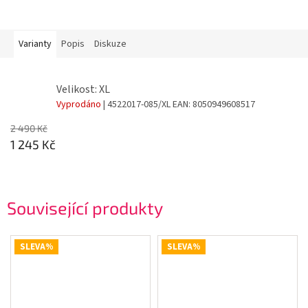
Varianty
Popis
Diskuze
Velikost: XL
Vyprodáno
| 4522017-085/XL
EAN:
8050949608517
2 490 Kč
1 245 Kč
Související produkty
SLEVA%
SLEVA%