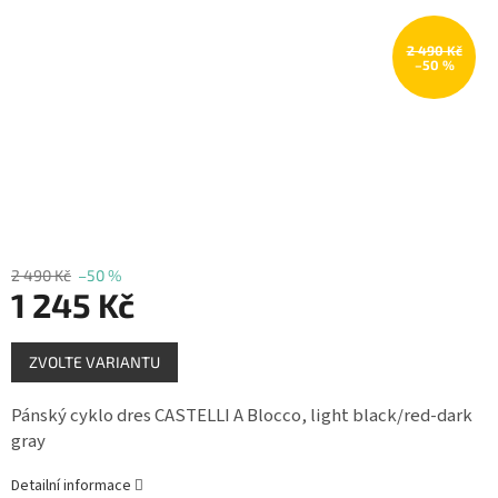
Měna
(CZK)
2 490 Kč
–50 %
Přihlášení
2 490 Kč
–50 %
1 245 Kč
Měrná
ZVOLTE VARIANTU
cena:
Pánský cyklo dres CASTELLI A Blocco, light black/red-dark
gray
Detailní informace