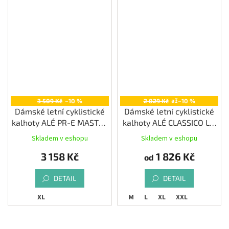
až
3 509 Kč
–10 %
2 029 Kč
–10 %
Dámské letní cyklistické
Dámské letní cyklistické
kalhoty ALÉ PR-E MASTER
kalhoty ALÉ CLASSICO LL,
2.0, navy blue
black
Skladem v eshopu
Skladem v eshopu
3 158 Kč
1 826 Kč
od
DETAIL
DETAIL
XL
S
M
L
XL
XXL