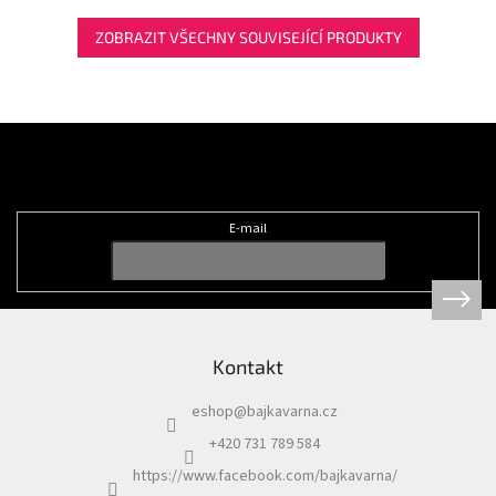
ZOBRAZIT VŠECHNY SOUVISEJÍCÍ PRODUKTY
Z
á
Odebírat newsletter
p
a
t
E-mail
í
Kontakt
eshop
@
bajkavarna.cz
+420 731 789 584
https://www.facebook.com/bajkavarna/