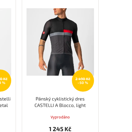
90 Kč
2 490 Kč
0 %
–50 %
stelli
Pánský cyklistický dres
etal
CASTELLI A Blocco, light
black/red-dark gray
Vyprodáno
1 245 Kč