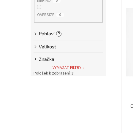
p
MERINO
0
i
r
a
s
o
n
OVERSIZE
0
p
d
e
r
u
l
o
k
Pohlaví
?
d
t
u
ů
Velikost
k
t
Značka
ů
VYMAZAT FILTRY
Položek k zobrazení:
3
C