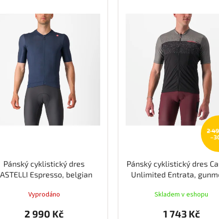
2 4
–3
Pánský cyklistický dres
Pánský cyklistický dres Ca
ASTELLI Espresso, belgian
Unlimited Entrata, gunm
blue/silver moon
gray/black
Vyprodáno
Skladem v eshopu
2 990 Kč
1 743 Kč