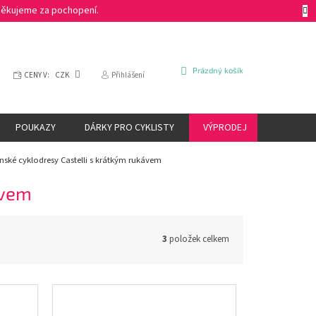
 Děkujeme za pochopení.
NÁKUPNÍ
Prázdný košík
CENY V:
CZK
Přihlášení
KOŠÍK
POUKAZY
DÁRKY PRO CYKLISTY
VÝPRODEJ
ZNAČKY
nské cyklodresy Castelli s krátkým rukávem
ávem
3
položek celkem