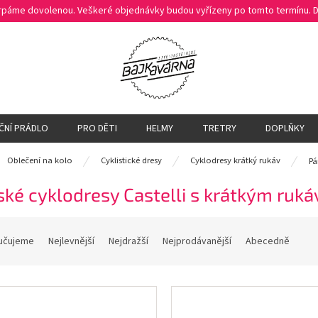
čerpáme dovolenou. Veškeré objednávky budou vyřízeny po tomto termínu.
ČNÍ PRÁDLO
PRO DĚTI
HELMY
TRETRY
DOPLŇKY
ů
Oblečení na kolo
Cyklistické dresy
Cyklodresy krátký rukáv
Pá
ké cyklodresy Castelli s krátkým ruk
učujeme
Nejlevnější
Nejdražší
Nejprodávanější
Abecedně