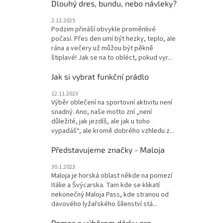
Dlouhý dres, bundu, nebo návleky?
2.11.2025
Podzim přináší obvykle proměnlivé
počasí. Přes den umí být hezky, teplo, ale
rána a večery už můžou být pěkně
štiplavé! Jak se na to obléct, pokud vyr...
Jak si vybrat funkční prádlo
12.11.2023
Výběr oblečení na sportovní aktivitu není
snadný. Ano, naše motto zní „není
důležité, jak jezdíš, ale jak u toho
vypadáš“, ale kromě dobrého vzhledu z...
Představujeme značky - Maloja
30.1.2023
Maloja je horská oblast někde na pomezí
Itálie a Švýcarska. Tam kde se klikatí
nekonečný Maloja Pass, kde stranou od
davového lyžařského šílenství stá...
Pomoc s výběrem dárku pro