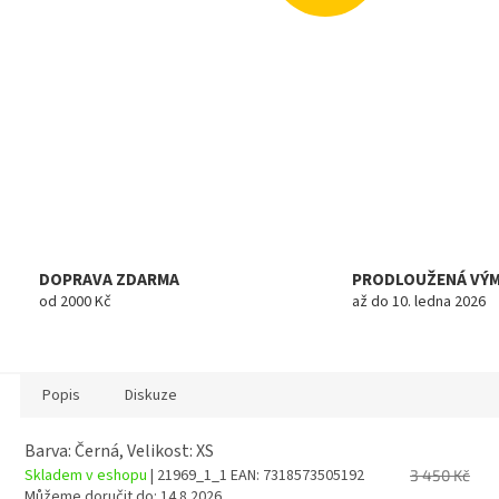
DOPRAVA ZDARMA
PRODLOUŽENÁ VÝ
od 2000 Kč
až do 10. ledna 2026
Popis
Diskuze
Barva: Černá, Velikost: XS
Skladem v eshopu
| 21969_1_1
EAN:
7318573505192
3 450 Kč
Můžeme doručit do:
14.8.2026