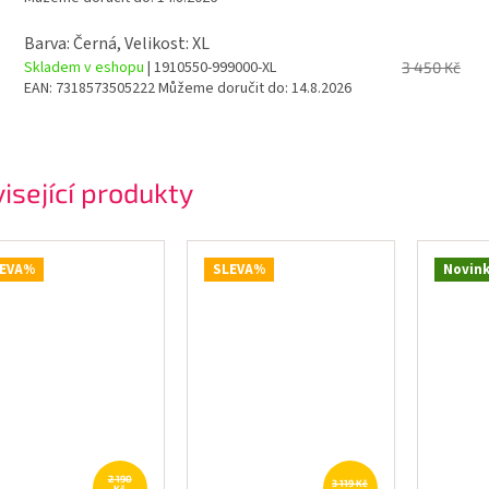
Barva: Černá, Velikost: XL
Skladem v eshopu
| 1910550-999000-XL
3 450 Kč
EAN:
7318573505222
Můžeme doručit do:
14.8.2026
isející produkty
EVA%
SLEVA%
Novin
2 190
3 119 Kč
Kč