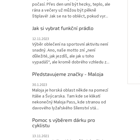
počasí. Přes den umí být hezky, teplo, ale
rána a večery už můžou být pěkně
štiplavé! Jak se na to obléct, pokud vyr...
Jak si vybrat funkční prádlo
C
12.11.2023
Výběr oblečení na sportovní aktivitu není
snadný. Ano, naše motto zní „není
důležité, jak jezdíš, ale jak u toho
vypadáš“, ale kromě dobrého vzhledu z...
Představujeme značky - Maloja
30.1.2023
Maloja je horská oblast někde na pomezí
Itálie a Švýcarska. Tam kde se klikatí
nekonečný Maloja Pass, kde stranou od
davového lyžařského šílenství stá...
Pomoc s výběrem dárku pro
cyklistu
13.11.2021