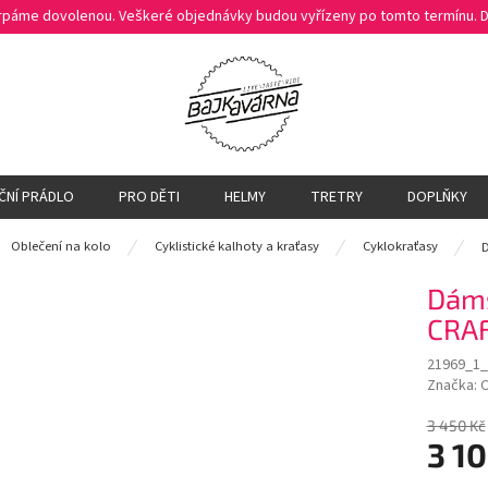
čerpáme dovolenou. Veškeré objednávky budou vyřízeny po tomto termínu.
ČNÍ PRÁDLO
PRO DĚTI
HELMY
TRETRY
DOPLŇKY
ů
Oblečení na kolo
Cyklistické kalhoty a kraťasy
Cyklokraťasy
D
Dáms
CRAF
21969_1_
Značka:
3 450 Kč
3 10