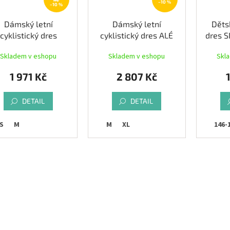
–10 %
–10 %
Dámský letní
Dámský letní
Děts
cyklistický dres
cyklistický dres ALÉ
dres S
RAFT ADV Endur
ATMOSFERA PR-E,
b
Skladem v eshopu
Skladem v eshopu
Skl
Graphic, bílá
peonia
1 971 Kč
2 807 Kč
DETAIL
DETAIL
S
M
M
XL
134-140
146-