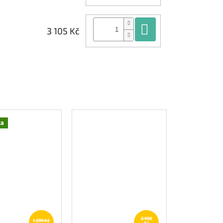
Do košíku
3 105 Kč
ka
2 990
1 299 Kč
Kč