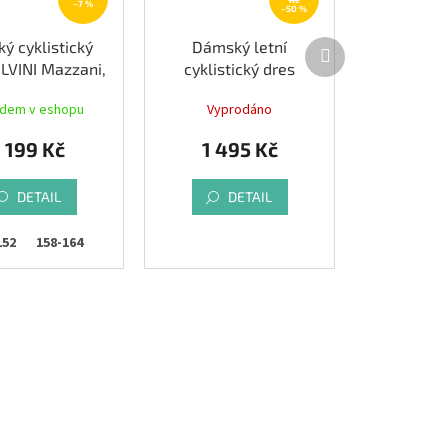
–7 %
–50 %
Další
ký cyklistický
Dámský letní
produkt
ILVINI Mazzani,
cyklistický dres
lush/green
CASTELLI Espresso,
adem v eshopu
Vyprodáno
light black
1 199 Kč
1 495 Kč
DETAIL
DETAIL
152
158-164