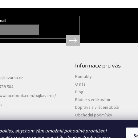
mail
Informace pro vás
Kontakty
ajkavarna.cz
O nás
789 584
Blog
www.facebook.com/bajkavarna/
Rádce s velikostmi
na
Doprava a vrácení zboží
Obchodní podmínky
Podmínky ochrany osobních údajů
ookies, abychom Vám umožnili pohodlné prohlížení
S
analýze provozu webu neustále zlepšovali jeho funkce,