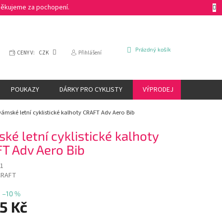
 Děkujeme za pochopení.
NÁKUPNÍ
Prázdný košík
CENY V:
CZK
Přihlášení
KOŠÍK
POUKAZY
DÁRKY PRO CYKLISTY
VÝPRODEJ
ZNAČKY
ámské letní cyklistické kalhoty CRAFT Adv Aero Bib
ké letní cyklistické kalhoty
T Adv Aero Bib
1
CRAFT
–10 %
5 Kč