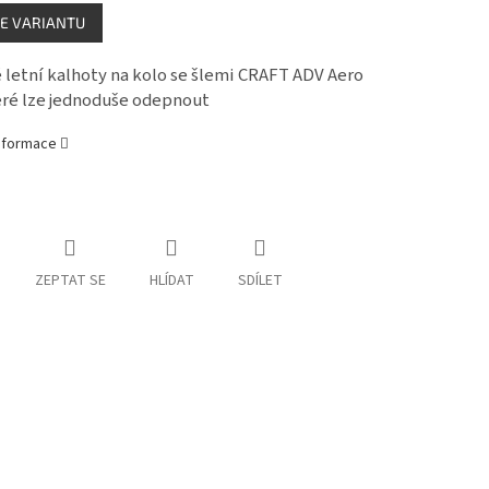
E VARIANTU
letní kalhoty na kolo se šlemi CRAFT ADV Aero
eré lze jednoduše odepnout
informace
ZEPTAT SE
HLÍDAT
SDÍLET