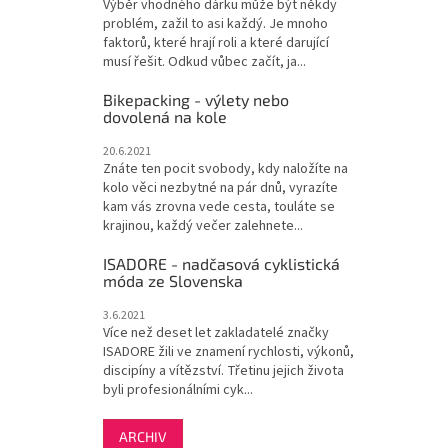
Výběr vhodného dárku může být někdy
problém, zažil to asi každý. Je mnoho
faktorů, které hrají roli a které darující
musí řešit. Odkud vůbec začít, ja...
Bikepacking - výlety nebo
dovolená na kole
20.6.2021
Znáte ten pocit svobody, kdy naložíte na
kolo věci nezbytné na pár dnů, vyrazíte
kam vás zrovna vede cesta, touláte se
krajinou, každý večer zalehnete...
ISADORE - nadčasová cyklistická
móda ze Slovenska
3.6.2021
Více než deset let zakladatelé značky
ISADORE žili ve znamení rychlosti, výkonů,
discipíny a vítězství. Třetinu jejich života
byli profesionálními cyk...
ARCHIV