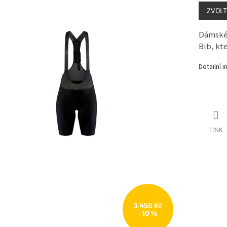
Měrná
ZVOLT
cena:
Dámské 
Bib, kt
Detailní 
TISK
3 450 Kč
–10 %