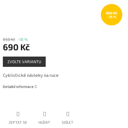
Měna
(CZK)
850 Kč
–18 %
Přihlášení
850 Kč
–18 %
690 Kč
Měrná
ZVOLTE VARIANTU
cena:
Cyklistické návleky na ruce
Detailní informace
ZEPTAT SE
HLÍDAT
SDÍLET