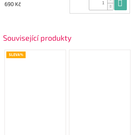
Do
690 Kč
Související produkty
SLEVA%