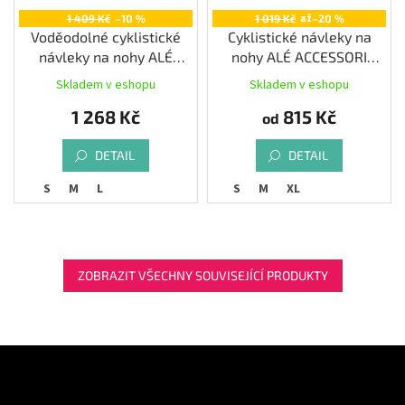
až
1 409 Kč
–10 %
1 019 Kč
–20 %
Voděodolné cyklistické
Cyklistické návleky na
návleky na nohy ALÉ
nohy ALÉ ACCESSORI
KLIMATIK WINTER K-ATMO
TERMICO
Skladem v eshopu
Skladem v eshopu
1 268 Kč
815 Kč
od
DETAIL
DETAIL
S
M
L
S
M
XL
ZOBRAZIT VŠECHNY SOUVISEJÍCÍ PRODUKTY
Z
á
Odebírat newsletter
p