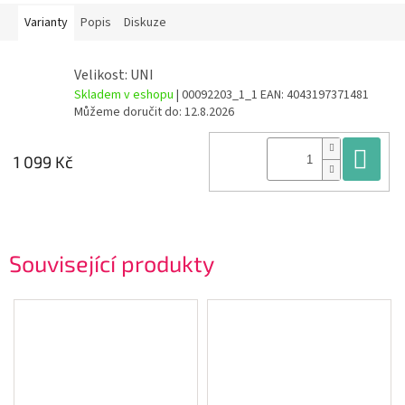
Varianty
Popis
Diskuze
Velikost: UNI
Skladem v eshopu
| 00092203_1_1
EAN:
4043197371481
Můžeme doručit do:
12.8.2026
Do
1 099 Kč
Související produkty