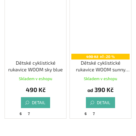
až
490 Kč
–20 %
Dětské cyklistické
Dětské cyklistické
rukavice WOOM sky blue
rukavice WOOM sunny
yellow
Skladem v eshopu
Skladem v eshopu
490 Kč
390 Kč
od
DETAIL
DETAIL
6
7
6
7