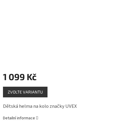
Měna
(CZK)
Přihlášení
1 099 Kč
Měrná
ZVOLTE VARIANTU
cena:
Dětská helma na kolo značky UVEX
Detailní informace