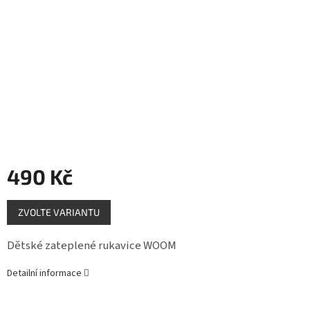
Měna
(CZK)
Přihlášení
490 Kč
Měrná
ZVOLTE VARIANTU
cena:
Dětské zateplené rukavice WOOM
Detailní informace