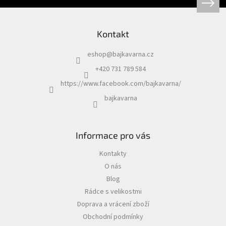
Kontakt
eshop
@
bajkavarna.cz
+420 731 789 584
https://www.facebook.com/bajkavarna/
bajkavarna
Informace pro vás
Kontakty
O nás
Blog
Rádce s velikostmi
Doprava a vrácení zboží
Obchodní podmínky