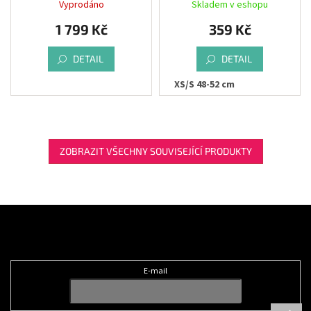
Vyprodáno
Skladem v eshopu
1 799 Kč
359 Kč
DETAIL
DETAIL
XS/S 48-52 cm
ZOBRAZIT VŠECHNY SOUVISEJÍCÍ PRODUKTY
Z
á
Odebírat newsletter
p
a
t
E-mail
í