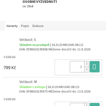
OSOBNÍ VYZVEDNUTÍ
ve Zlíně
Varianty
Popis
Diskuze
Velikost: S
Skladem na prodejně
| SIL3120-MD1645-08122
EAN:
8596016195868
Můžeme doručit do:
11.8.2026
1 599 Kč
Do
799 Kč
Velikost: M
Skladem v eshopu
| SIL3120-MD1645-08123
EAN:
8596016195875
Můžeme doručit do:
13.8.2026
1 599 Kč