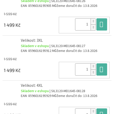
Skladem v eshopu
| SIL3120-MD1645-08126
EAN:
8596016195905
Můžeme doručit do:
13.8.2026
1 599 Kč
Do
1 499 Kč
Velikost: 3XL
Skladem v eshopu
| SIL3120-MD1645-08127
EAN:
8596016195912
Můžeme doručit do:
13.8.2026
1 599 Kč
Do
1 499 Kč
Velikost: 4XL
Skladem v eshopu
| SIL3120-MD1645-08128
EAN:
8596016195929
Můžeme doručit do:
13.8.2026
1 599 Kč
Do