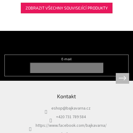
ZOBRAZIT VŠECHNY SOUVISEJÍCÍ PRODUKTY
Z
á
Odebírat newsletter
p
a
t
E-mail
í
Kontakt
eshop
@
bajkavarna.cz
+420 731 789 584
https://www.facebook.com/bajkavarna/