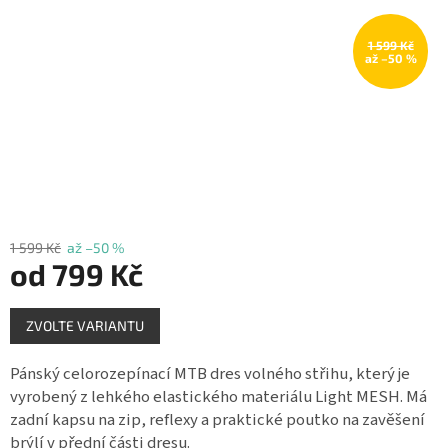
Měna
(CZK)
1 599 Kč
až –50 %
Přihlášení
1 599 Kč
až –50 %
od
799 Kč
Měrná
ZVOLTE VARIANTU
cena:
Pánský celorozepínací MTB dres volného střihu, který je
vyrobený z lehkého elastického materiálu Light MESH. Má
zadní kapsu na zip, reflexy a praktické poutko na zavěšení
brýlí v přední části dresu.