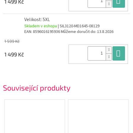
1 499 Kč
Velikost: 5XL
Skladem v eshopu
| SIL3120-MD1645-08129
EAN:
8596016195936
Můžeme doručit do:
13.8.2026
1 599 Kč
Do
1 499 Kč
Související produkty