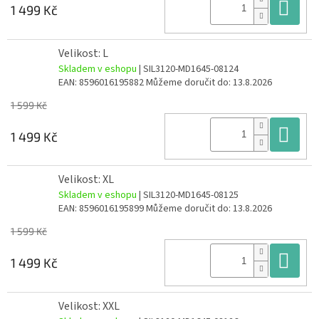
Do
1 499 Kč
Velikost: L
Skladem v eshopu
| SIL3120-MD1645-08124
EAN:
8596016195882
Můžeme doručit do:
13.8.2026
1 599 Kč
Do
1 499 Kč
Velikost: XL
Skladem v eshopu
| SIL3120-MD1645-08125
EAN:
8596016195899
Můžeme doručit do:
13.8.2026
1 599 Kč
Do
1 499 Kč
Velikost: XXL