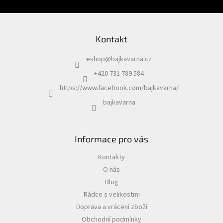
Kontakt
eshop
@
bajkavarna.cz
+420 731 789 584
https://www.facebook.com/bajkavarna/
bajkavarna
Informace pro vás
Kontakty
O nás
Blog
Rádce s velikostmi
Doprava a vrácení zboží
Obchodní podmínky