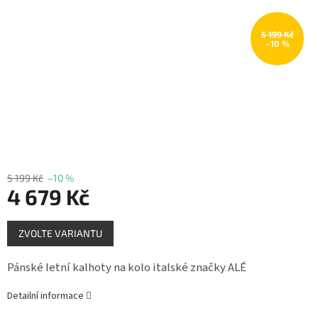
Měna
(CZK)
5 199 Kč
–10 %
Přihlášení
5 199 Kč
–10 %
4 679 Kč
Měrná
ZVOLTE VARIANTU
cena:
Pánské letní kalhoty na kolo italské značky ALÉ
Detailní informace