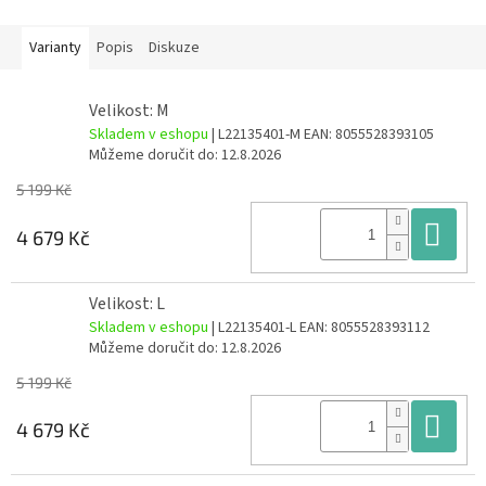
Varianty
Popis
Diskuze
Velikost: M
Skladem v eshopu
| L22135401-M
EAN:
8055528393105
Můžeme doručit do:
12.8.2026
5 199 Kč
Do
4 679 Kč
Velikost: L
Skladem v eshopu
| L22135401-L
EAN:
8055528393112
Můžeme doručit do:
12.8.2026
5 199 Kč
Do
4 679 Kč