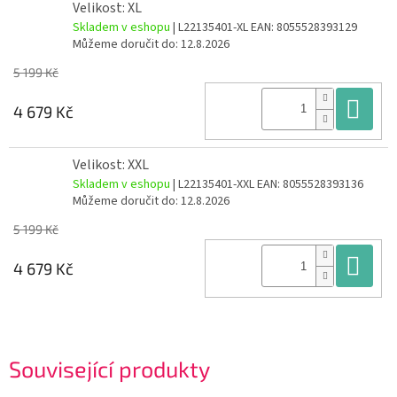
Velikost: XL
Skladem v eshopu
| L22135401-XL
EAN:
8055528393129
Můžeme doručit do:
12.8.2026
5 199 Kč
Do
4 679 Kč
Velikost: XXL
Skladem v eshopu
| L22135401-XXL
EAN:
8055528393136
Můžeme doručit do:
12.8.2026
5 199 Kč
Do
4 679 Kč
Související produkty