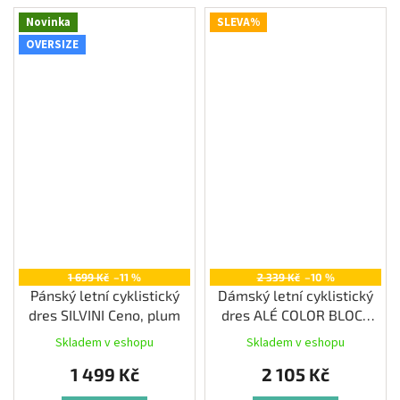
Novinka
SLEVA%
OVERSIZE
1 699 Kč
–11 %
2 339 Kč
–10 %
Pánský letní cyklistický
Dámský letní cyklistický
dres SILVINI Ceno, plum
dres ALÉ COLOR BLOCK
PRAGMA, black
Skladem v eshopu
Skladem v eshopu
1 499 Kč
2 105 Kč