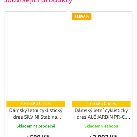
SLEVA%
až
až
1 299 Kč
–53 %
3 119 Kč
–10 %
Dámský letní cyklistický
Dámský letní cyklistický
dres SILVINI Stabina,
dres ALÉ JARDIN PR-E,
orange
multicolor
Skladem na prodejně
Skladem v eshopu