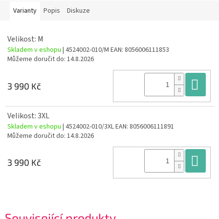
Varianty
Popis
Diskuze
Velikost: M
Skladem v eshopu
| 4524002-010/M
EAN:
8056006111853
Můžeme doručit do:
14.8.2026
Do
3 990 Kč
Velikost: 3XL
Skladem v eshopu
| 4524002-010/3XL
EAN:
8056006111891
Můžeme doručit do:
14.8.2026
Do
3 990 Kč
Související produkty