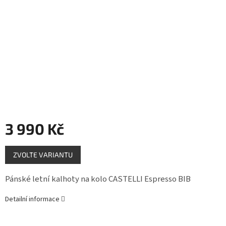
Měna
(CZK)
Přihlášení
3 990 Kč
Měrná
ZVOLTE VARIANTU
cena:
Pánské letní kalhoty na kolo CASTELLI Espresso BIB
Detailní informace